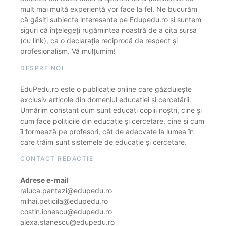
mult mai multă experiență vor face la fel. Ne bucurăm
că găsiți subiecte interesante pe Edupedu.ro și suntem
siguri că înțelegeți rugămintea noastră de a cita sursa
(cu link), ca o declarație reciprocă de respect și
profesionalism. Vă mulțumim!
DESPRE NOI
EduPedu.ro este o publicație online care găzduiește
exclusiv articole din domeniul educației și cercetării.
Urmărim constant cum sunt educați copiii noștri, cine și
cum face politicile din educație și cercetare, cine și cum
îi formează pe profesori, cât de adecvate la lumea în
care trăim sunt sistemele de educație și cercetare.
CONTACT REDACȚIE
Adrese e-mail
raluca.pantazi@edupedu.ro
mihai.peticila@edupedu.ro
costin.ionescu@edupedu.ro
alexa.stanescu@edupedu.ro