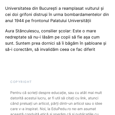
Universitatea din București a reamplasat vulturul și
cei doi grifoni distruși în urma bombardamentelor din
anul 1944 pe frontonul Palatului Universității
Aura Stănculescu, consilier școlar: Este o mare
nedreptate să nu-i lăsăm pe copii să fie așa cum
sunt. Suntem prea dornici să îi băgăm în șabloane și
să-i corectăm, să invalidăm ceea ce fac diferit
COPYRIGHT
Pentru că scrieți despre educație, sau cu atât mai mult
datorită acestui lucru, ar fi util să citați cu link, atunci
când preluați un articol, părți dintr-un articol sau o idee
care v-a inspirat. Noi, la EduPedu.ro ne-am asumat
această conduită etică și sperăm că și publicațiile cu