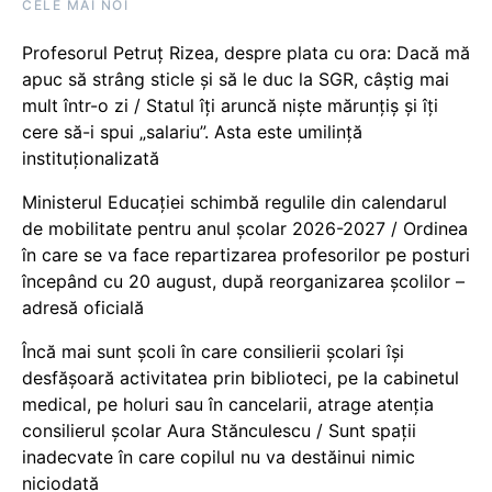
CELE MAI NOI
Profesorul Petruț Rizea, despre plata cu ora: Dacă mă
apuc să strâng sticle și să le duc la SGR, câștig mai
mult într-o zi / Statul îți aruncă niște mărunțiș și îți
cere să-i spui „salariu”. Asta este umilință
instituționalizată
Ministerul Educației schimbă regulile din calendarul
de mobilitate pentru anul școlar 2026-2027 / Ordinea
în care se va face repartizarea profesorilor pe posturi
începând cu 20 august, după reorganizarea școlilor –
adresă oficială
Încă mai sunt școli în care consilierii școlari își
desfășoară activitatea prin biblioteci, pe la cabinetul
medical, pe holuri sau în cancelarii, atrage atenția
consilierul școlar Aura Stănculescu / Sunt spații
inadecvate în care copilul nu va destăinui nimic
niciodată