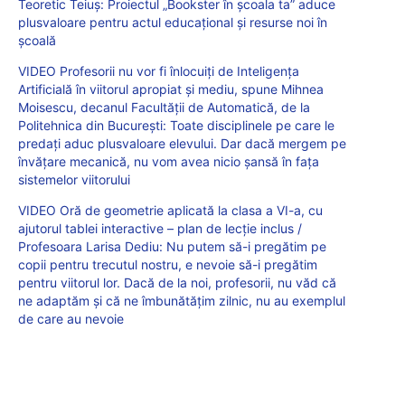
Teoretic Teiuș: Proiectul „Bookster în școala ta” aduce
plusvaloare pentru actul educațional și resurse noi în
școală
VIDEO Profesorii nu vor fi înlocuiți de Inteligența
Artificială în viitorul apropiat și mediu, spune Mihnea
Moisescu, decanul Facultății de Automatică, de la
Politehnica din București: Toate disciplinele pe care le
predați aduc plusvaloare elevului. Dar dacă mergem pe
învățare mecanică, nu vom avea nicio șansă în fața
sistemelor viitorului
VIDEO Oră de geometrie aplicată la clasa a VI-a, cu
ajutorul tablei interactive – plan de lecție inclus /
Profesoara Larisa Dediu: Nu putem să-i pregătim pe
copii pentru trecutul nostru, e nevoie să-i pregătim
pentru viitorul lor. Dacă de la noi, profesorii, nu văd că
ne adaptăm și că ne îmbunătățim zilnic, nu au exemplul
de care au nevoie