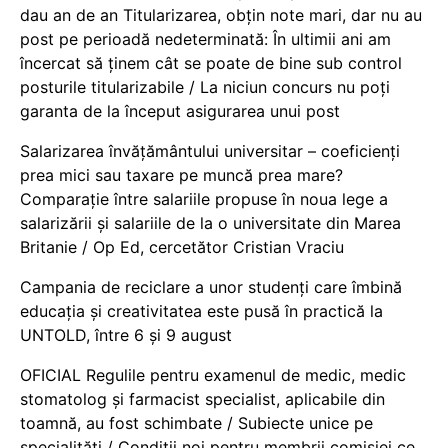
dau an de an Titularizarea, obțin note mari, dar nu au
post pe perioadă nedeterminată: În ultimii ani am
încercat să ținem cât se poate de bine sub control
posturile titularizabile / La niciun concurs nu poți
garanta de la început asigurarea unui post
Salarizarea învățământului universitar – coeficienți
prea mici sau taxare pe muncă prea mare?
Comparație între salariile propuse în noua lege a
salarizării și salariile de la o universitate din Marea
Britanie / Op Ed, cercetător Cristian Vraciu
Campania de reciclare a unor studenți care îmbină
educația și creativitatea este pusă în practică la
UNTOLD, între 6 și 9 august
OFICIAL Regulile pentru examenul de medic, medic
stomatolog și farmacist specialist, aplicabile din
toamnă, au fost schimbate / Subiecte unice pe
specialități / Condiții noi pentru membrii comisiei ce