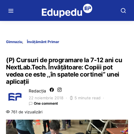
Gimnaziu
Învățământ Primar
(P) Cursuri de programare la 7-12 ani cu
NextLab.Tech. Învățătoare: Copiii pot
vedea ce este ,,în spatele cortinei” unei
aplicații
Redacția
22 noiembrie 2018
5 minute read
One comment
761 de vizualizări