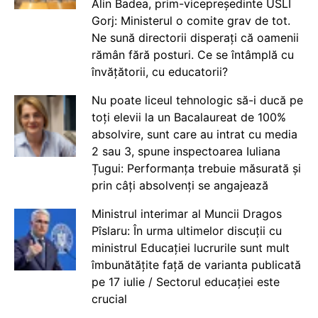
Alin Badea, prim-vicepreședinte USLI
Gorj: Ministerul o comite grav de tot.
Ne sună directorii disperați că oamenii
rămân fără posturi. Ce se întâmplă cu
învățătorii, cu educatorii?
Nu poate liceul tehnologic să-i ducă pe
toți elevii la un Bacalaureat de 100%
absolvire, sunt care au intrat cu media
2 sau 3, spune inspectoarea Iuliana
Țugui: Performanța trebuie măsurată și
prin câți absolvenți se angajează
Ministrul interimar al Muncii Dragos
Pîslaru: În urma ultimelor discuții cu
ministrul Educației lucrurile sunt mult
îmbunătățite față de varianta publicată
pe 17 iulie / Sectorul educației este
crucial