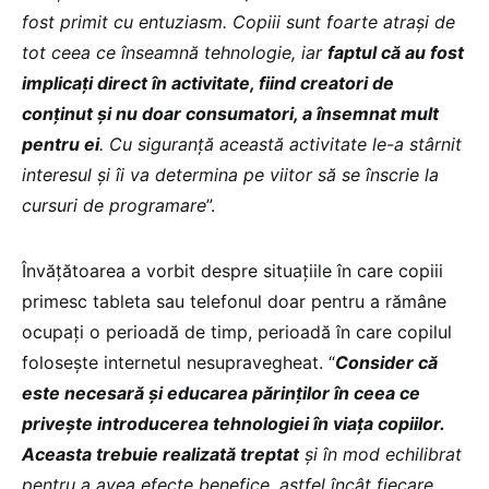
fost primit cu entuziasm. Copiii sunt foarte atrași de
tot ceea ce înseamnă tehnologie, iar
faptul că au fost
implicați direct în activitate, fiind creatori de
conținut și nu doar consumatori, a însemnat mult
pentru ei
. Cu siguranță această activitate le-a stârnit
interesul și îi va determina pe viitor să se înscrie la
cursuri de programare
”.
Învățătoarea a vorbit despre situațiile în care copiii
primesc tableta sau telefonul doar pentru a rămâne
ocupați o perioadă de timp, perioadă în care copilul
folosește internetul nesupravegheat. “
Consider că
este necesară și educarea părinților în ceea ce
privește introducerea tehnologiei în viața copiilor.
Aceasta trebuie realizată treptat
și în mod echilibrat
pentru a avea efecte benefice, astfel încât fiecare