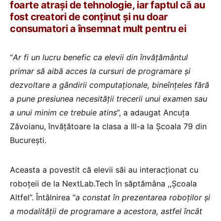
foarte atrași de tehnologie, iar faptul că au
fost creatori de conținut și nu doar
consumatori a însemnat mult pentru ei
“
Ar fi un lucru benefic ca elevii din învățământul
primar să aibă acces la cursuri de programare și
dezvoltare a gândirii computaționale, bineînțeles fără
a pune presiunea necesității trecerii unui examen sau
a unui minim ce trebuie atins
”, a adaugat Ancuța
Zăvoianu, învățătoare la clasa a III-a la Școala 79 din
București.
Aceasta a povestit că elevii săi au interacționat cu
roboțeii de la NextLab.Tech în săptămâna ,,Școala
Altfel”. Întâlnirea “
a constat în prezentarea roboților și
a modalității de programare a acestora, astfel încât