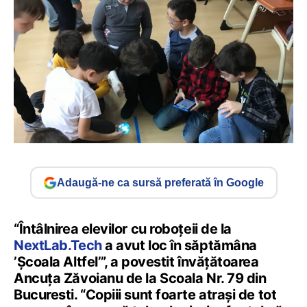
Adaugă-ne ca sursă preferată în Google
“Întâlnirea elevilor cu roboțeii de la
NextLab.Tech
a avut loc în săptămâna
’Școala Altfel’”, a povestit învățătoarea
Ancuța Zăvoianu de la Scoala Nr. 79 din
Bucuresti. “Copiii sunt foarte atrași de tot