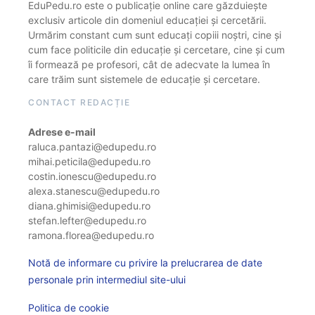
EduPedu.ro este o publicație online care găzduiește
exclusiv articole din domeniul educației și cercetării.
Urmărim constant cum sunt educați copiii noștri, cine și
cum face politicile din educație și cercetare, cine și cum
îi formează pe profesori, cât de adecvate la lumea în
care trăim sunt sistemele de educație și cercetare.
CONTACT REDACȚIE
Adrese e-mail
raluca.pantazi@edupedu.ro
mihai.peticila@edupedu.ro
costin.ionescu@edupedu.ro
alexa.stanescu@edupedu.ro
diana.ghimisi@edupedu.ro
stefan.lefter@edupedu.ro
ramona.florea@edupedu.ro
Notă de informare cu privire la prelucrarea de date
personale prin intermediul site-ului
Politica de cookie