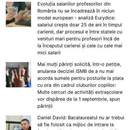
Evoluția salariilor profesorilor din
România nu se încadrează în niciun
model european - analiză Eurydice:
salariul crește doar 25 de ani în timpul
carierei, dar procesul e între statele cu
venituri mari pentru profesori încă de
la începutul carierei și cele cu cele mai
mici salarii
Mai mulți părinți solicită, într-o petiție,
anularea deciziei ISMB de a nu mai
acorda sumele pentru posturile la plata
cu ora din cadrul cluburilor copiilor:
Multe cercuri de activități extrașcolare
vor dispărea de la 1 septembrie, spun
părinții
Daniel David: Bacalaureatul nu ar trebui
să fie folosit ca mijloc de intrare la