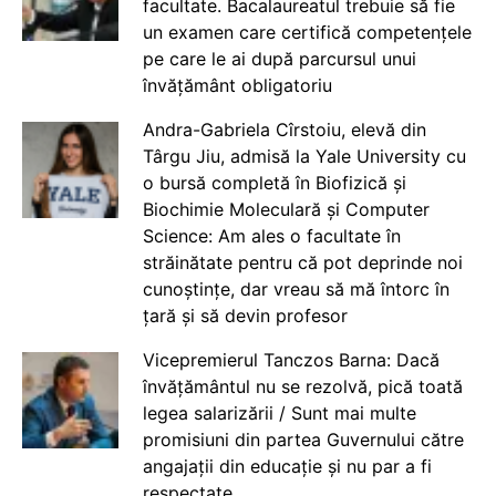
facultate. Bacalaureatul trebuie să fie
un examen care certifică competențele
pe care le ai după parcursul unui
învățământ obligatoriu
Andra-Gabriela Cîrstoiu, elevă din
Târgu Jiu, admisă la Yale University cu
o bursă completă în Biofizică și
Biochimie Moleculară și Computer
Science: Am ales o facultate în
străinătate pentru că pot deprinde noi
cunoștințe, dar vreau să mă întorc în
țară și să devin profesor
Vicepremierul Tanczos Barna: Dacă
învățământul nu se rezolvă, pică toată
legea salarizării / Sunt mai multe
promisiuni din partea Guvernului către
angajații din educație și nu par a fi
respectate