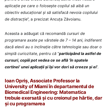
aplicație pe care o folosește copilul să aibă un
obiectiv educațional și să satisfacă nevoia copilului
de distracție
”, a precizat Ancuța Zăvoianu.
Aceasta a adăugat că recomandă
cursuri de
programare axate pe vârstele de 7 – 14 ani, indiferent
dacă elevii au o inclinație către tehnologie sau doar o
simplă curiozitate, pentru că
“
participând la astfel de
cursuri, copiii pot vedea ce se află ’în spatele
cortinei’ unei aplicații și își vor dori să creeze și ei
”.
Ioan Opriș, Associate Professor la
University of Miami în departamentul de
Biomedical Engineering: Matematica
trebuie exersată și cu creionul pe hârtie, dar
și cu programarea