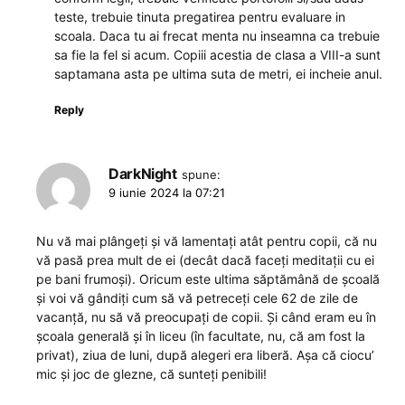
teste, trebuie tinuta pregatirea pentru evaluare in
scoala. Daca tu ai frecat menta nu inseamna ca trebuie
sa fie la fel si acum. Copiii acestia de clasa a VIII-a sunt
saptamana asta pe ultima suta de metri, ei incheie anul.
Reply
DarkNight
spune:
9 iunie 2024 la 07:21
Nu vă mai plângeți și vă lamentați atât pentru copii, că nu
vă pasă prea mult de ei (decât dacă faceți meditații cu ei
pe bani frumoși). Oricum este ultima săptămână de școală
și voi vă gândiți cum să vă petreceți cele 62 de zile de
vacanță, nu să vă preocupați de copii. Și când eram eu în
școala generală și în liceu (în facultate, nu, că am fost la
privat), ziua de luni, după alegeri era liberă. Așa că ciocu’
mic și joc de glezne, că sunteți penibili!