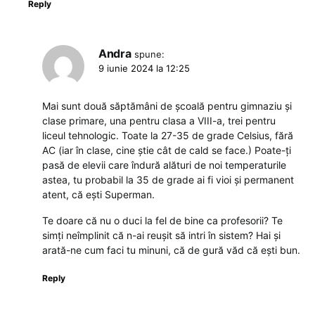
Reply
Andra
spune:
9 iunie 2024 la 12:25
Mai sunt două săptămâni de școală pentru gimnaziu și
clase primare, una pentru clasa a VIII-a, trei pentru
liceul tehnologic. Toate la 27-35 de grade Celsius, fără
AC (iar în clase, cine știe cât de cald se face.) Poate-ți
pasă de elevii care îndură alături de noi temperaturile
astea, tu probabil la 35 de grade ai fi vioi și permanent
atent, că ești Superman.
Te doare că nu o duci la fel de bine ca profesorii? Te
simți neîmplinit că n-ai reușit să intri în sistem? Hai și
arată-ne cum faci tu minuni, că de gură văd că ești bun.
Reply