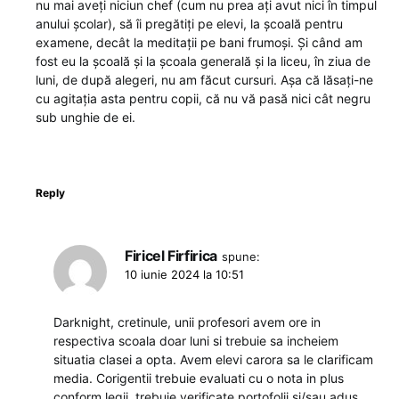
nu mai aveți niciun chef (cum nu prea ați avut nici în timpul
anului școlar), să îi pregătiți pe elevi, la școală pentru
examene, decât la meditații pe bani frumoși. Și când am
fost eu la școală și la școala generală și la liceu, în ziua de
luni, de după alegeri, nu am făcut cursuri. Așa că lăsați-ne
cu agitația asta pentru copii, că nu vă pasă nici cât negru
sub unghie de ei.
Reply
Firicel Firfirica
spune:
10 iunie 2024 la 10:51
Darknight, cretinule, unii profesori avem ore in
respectiva scoala doar luni si trebuie sa incheiem
situatia clasei a opta. Avem elevi carora sa le clarificam
media. Corigentii trebuie evaluati cu o nota in plus
conform legii, trebuie verificate portofolii si/sau adus