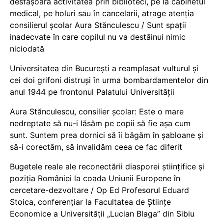
desfășoară activitatea prin biblioteci, pe la cabinetul
medical, pe holuri sau în cancelarii, atrage atenția
consilierul școlar Aura Stănculescu / Sunt spații
inadecvate în care copilul nu va destăinui nimic
niciodată
Universitatea din București a reamplasat vulturul și
cei doi grifoni distruși în urma bombardamentelor din
anul 1944 pe frontonul Palatului Universității
Aura Stănculescu, consilier școlar: Este o mare
nedreptate să nu-i lăsăm pe copii să fie așa cum
sunt. Suntem prea dornici să îi băgăm în șabloane și
să-i corectăm, să invalidăm ceea ce fac diferit
Bugetele reale ale reconectării diasporei științifice și
poziția României la coada Uniunii Europene în
cercetare-dezvoltare / Op Ed Profesorul Eduard
Stoica, conferențiar la Facultatea de Științe
Economice a Universității „Lucian Blaga” din Sibiu