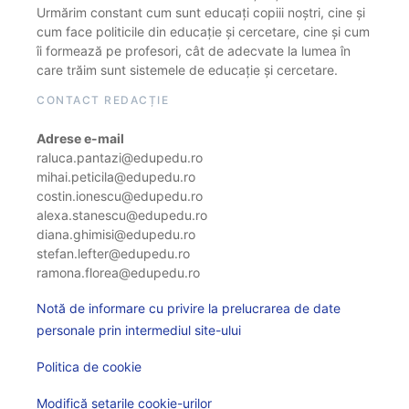
Urmărim constant cum sunt educați copiii noștri, cine și
cum face politicile din educație și cercetare, cine și cum
îi formează pe profesori, cât de adecvate la lumea în
care trăim sunt sistemele de educație și cercetare.
CONTACT REDACȚIE
Adrese e-mail
raluca.pantazi@edupedu.ro
mihai.peticila@edupedu.ro
costin.ionescu@edupedu.ro
alexa.stanescu@edupedu.ro
diana.ghimisi@edupedu.ro
stefan.lefter@edupedu.ro
ramona.florea@edupedu.ro
Notă de informare cu privire la prelucrarea de date
personale prin intermediul site-ului
Politica de cookie
Modifică setarile cookie-urilor