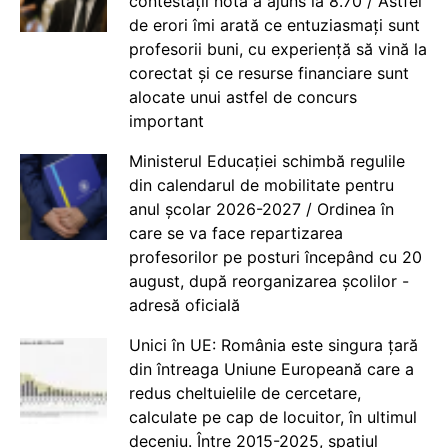
contestații nota a ajuns la 8.70 / Astfel
de erori îmi arată ce entuziasmați sunt
profesorii buni, cu experiență să vină la
corectat și ce resurse financiare sunt
alocate unui astfel de concurs
important
Ministerul Educației schimbă regulile
din calendarul de mobilitate pentru
anul școlar 2026-2027 / Ordinea în
care se va face repartizarea
profesorilor pe posturi începând cu 20
august, după reorganizarea școlilor -
adresă oficială
Unici în UE: România este singura țară
din întreaga Uniune Europeană care a
redus cheltuielile de cercetare,
calculate pe cap de locuitor, în ultimul
deceniu. Între 2015-2025, spațiul