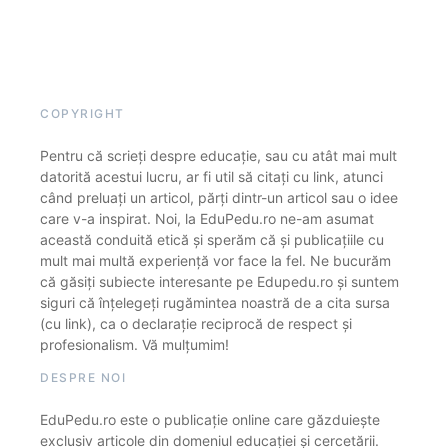
COPYRIGHT
Pentru că scrieți despre educație, sau cu atât mai mult
datorită acestui lucru, ar fi util să citați cu link, atunci
când preluați un articol, părți dintr-un articol sau o idee
care v-a inspirat. Noi, la EduPedu.ro ne-am asumat
această conduită etică și sperăm că și publicațiile cu
mult mai multă experiență vor face la fel. Ne bucurăm
că găsiți subiecte interesante pe Edupedu.ro și suntem
siguri că înțelegeți rugămintea noastră de a cita sursa
(cu link), ca o declarație reciprocă de respect și
profesionalism. Vă mulțumim!
DESPRE NOI
EduPedu.ro este o publicație online care găzduiește
exclusiv articole din domeniul educației și cercetării.