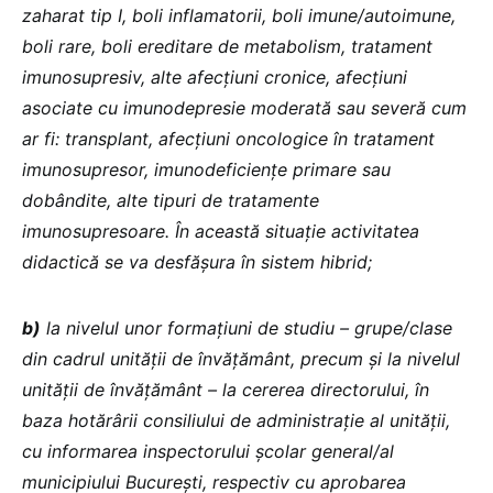
zaharat tip I, boli inflamatorii, boli imune/autoimune,
boli rare, boli ereditare de metabolism, tratament
imunosupresiv, alte afecțiuni cronice, afecțiuni
asociate cu imunodepresie moderată sau severă cum
ar fi: transplant, afecțiuni oncologice în tratament
imunosupresor, imunodeficiențe primare sau
dobândite, alte tipuri de tratamente
imunosupresoare. În această situație activitatea
didactică se va desfășura în sistem hibrid;
b)
la nivelul unor formațiuni de studiu – grupe/clase
din cadrul unității de învățământ, precum și la nivelul
unității de învățământ – la cererea directorului, în
baza hotărârii consiliului de administrație al unității,
cu informarea inspectorului școlar general/al
municipiului București, respectiv cu aprobarea