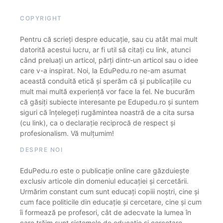
COPYRIGHT
Pentru că scrieți despre educație, sau cu atât mai mult
datorită acestui lucru, ar fi util să citați cu link, atunci
când preluați un articol, părți dintr-un articol sau o idee
care v-a inspirat. Noi, la EduPedu.ro ne-am asumat
această conduită etică și sperăm că și publicațiile cu
mult mai multă experiență vor face la fel. Ne bucurăm
că găsiți subiecte interesante pe Edupedu.ro și suntem
siguri că înțelegeți rugămintea noastră de a cita sursa
(cu link), ca o declarație reciprocă de respect și
profesionalism. Vă mulțumim!
DESPRE NOI
EduPedu.ro este o publicație online care găzduiește
exclusiv articole din domeniul educației și cercetării.
Urmărim constant cum sunt educați copiii noștri, cine și
cum face politicile din educație și cercetare, cine și cum
îi formează pe profesori, cât de adecvate la lumea în
care trăim sunt sistemele de educație și cercetare.