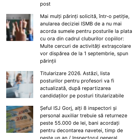
post
Mai mulți părinți solicită, într-o petiție,
anularea deciziei ISMB de a nu mai
acorda sumele pentru posturile la plata
cu ora din cadrul cluburilor copiilor:
Multe cercuri de activități extrașcolare
vor dispărea de la 1 septembrie, spun
părinții
Titularizare 2026. Astăzi, lista
posturilor pentru profesori va fi
actualizată, după repartizarea
candidaților pe posturi titularizabile
Șeful ISJ Gorj, alți 8 inspectori și
personal auxiliar trebuie să returneze
peste 55.000 de lei, bani acordați
pentru decontarea navetei, timp de
peste un an / Inspectorul general,