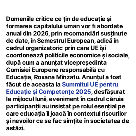
Domeniile critice ce țin de educație și
formarea capitalului uman vor fi abordate
anual din 2026, prin recomandări susținute
de date, în Semestrul European, adică în
cadrul organizatoric prin care UE își
coordonează politicile economice și sociale,
după cum a anunțat vicepreședinta
Comisiei Europene responsabilă cu
Educația, Roxana Mînzatu. Anunțul a fost
făcut de aceasta la
Summitul UE pentru
Educație și Competențe 2025
, desfășurat
la mijlocul lunii, eveniment în cadrul căruia
participanții au insistat pe rolul esențial pe
care educația îl joacă în contextul riscurilor
și nevoilor ce se fac simțite în societatea de
astăzi.