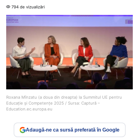
794 de vizualizări
Roxana Mînzatu (a doua din dreapta) la Summitul UE pentru
Educație și Competențe 2025 / Sursa: Captură –
Education.ec.europa.eu
Adaugă-ne ca sursă preferată în Google