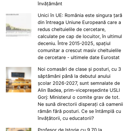
învățământ
Unici în UE: România este singura țară
din întreaga Uniune Europeană care a
redus cheltuielile de cercetare,
calculate pe cap de locuitor, în ultimul
deceniu. Între 2015-2025, spațiul
comunitar a crescut masiv cheltuielile
de cercetare - ultimele date Eurostat
Noi comasări de clase și posturi, cu 3
săptămâni până la debutul anului
școlar 2026-2027, sunt semnalate de
Alin Badea, prim-vicepreședinte USLI
Gorj: Ministerul o comite grav de tot.
Ne sună directorii disperați că oamenii
rămân fără posturi. Ce se întâmplă cu
învățătorii, cu educatorii?
Profesor de Istorie cu 9.70 la