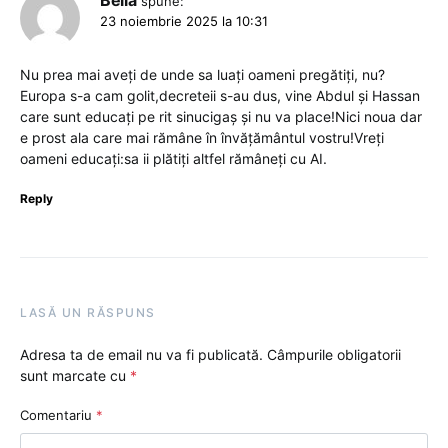
Bella
spune:
23 noiembrie 2025 la 10:31
Nu prea mai aveți de unde sa luați oameni pregătiți, nu?
Europa s-a cam golit,decreteii s-au dus, vine Abdul și Hassan
care sunt educați pe rit sinucigaș și nu va place!Nici noua dar
e prost ala care mai rămâne în învățământul vostru!Vreți
oameni educați:sa ii plătiți altfel rămâneți cu AI.
Reply
LASĂ UN RĂSPUNS
Adresa ta de email nu va fi publicată.
Câmpurile obligatorii
sunt marcate cu
*
Comentariu
*