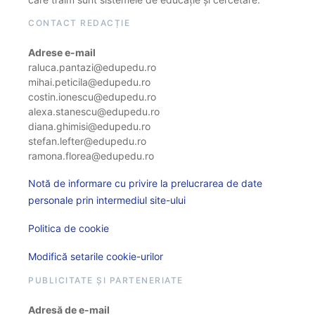
CONTACT REDACȚIE
Adrese e-mail
raluca.pantazi@edupedu.ro
mihai.peticila@edupedu.ro
costin.ionescu@edupedu.ro
alexa.stanescu@edupedu.ro
diana.ghimisi@edupedu.ro
stefan.lefter@edupedu.ro
ramona.florea@edupedu.ro
Notă de informare cu privire la prelucrarea de date
personale prin intermediul site-ului
Politica de cookie
Modifică setarile cookie-urilor
PUBLICITATE ȘI PARTENERIATE
Adresă de e-mail