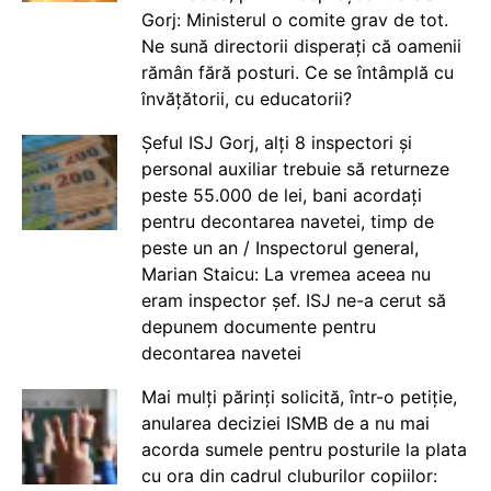
Gorj: Ministerul o comite grav de tot.
Ne sună directorii disperați că oamenii
rămân fără posturi. Ce se întâmplă cu
învățătorii, cu educatorii?
Șeful ISJ Gorj, alți 8 inspectori și
personal auxiliar trebuie să returneze
peste 55.000 de lei, bani acordați
pentru decontarea navetei, timp de
peste un an / Inspectorul general,
Marian Staicu: La vremea aceea nu
eram inspector șef. ISJ ne-a cerut să
depunem documente pentru
decontarea navetei
Mai mulți părinți solicită, într-o petiție,
anularea deciziei ISMB de a nu mai
acorda sumele pentru posturile la plata
cu ora din cadrul cluburilor copiilor: