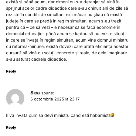
există și până acum, dar nimeni nu s-a deranjat să vină în
sprijinul acelor cadre didactice care s-au chinuit ani de zile să
reziste în condiții de simultan. nici măcar nu știau că există
județe în care se predă în regim simultan. acum s-au trezit,
pentru că – ce să vezi – e necesar să se facă economie în
domeniul educației. până acum se luptau să nu existe situații
în care se învață în regim simultan, acum vine domnul ministru
cu reforma-minune. există dovezi care arată eficiența acestor
cursuri? să vină cu soluții concrete și reale, de cele imaginare
s-au săturat cadrele didactice.
Reply
Sica
spune:
6 octombrie 2025 la 23:17
Ii va invata cum sa devi ministru cand esti habarnist!
Reply