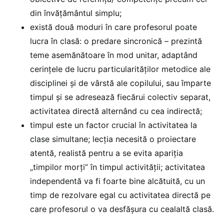
din învăţământul simplu;
există două moduri în care profesorul poate
lucra în clasă: o predare sincronică – prezintă
teme asemănătoare în mod unitar, adaptând
cerinţele de lucru particularităţilor metodice ale
disciplinei şi de vârstă ale copilului, sau împarte
timpul şi se adresează fiecărui colectiv separat,
activitatea directă alternând cu cea indirectă;
timpul este un factor crucial în activitatea la
clase simultane; lecţia necesită o proiectare
atentă, realistă pentru a se evita apariţia
„timpilor morţi” în timpul activităţii; activitatea
independentă va fi foarte bine alcătuită, cu un
timp de rezolvare egal cu activitatea directă pe
care profesorul o va desfăşura cu cealaltă clasă.