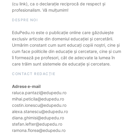
(cu link), ca o declarație reciprocă de respect și
profesionalism. Vă mulțumim!
DESPRE NOI
EduPedu.ro este o publicație online care găzduiește
exclusiv articole din domeniul educației și cercetării.
Urmărim constant cum sunt educați copiii noștri, cine și
cum face politicile din educație și cercetare, cine și cum
îi formează pe profesori, cât de adecvate la lumea în
care trăim sunt sistemele de educație și cercetare.
CONTACT REDACȚIE
Adrese e-mail
raluca.pantazi@edupedu.ro
mihai.peticila@edupedu.ro
costin.ionescu@edupedu.ro
alexa.stanescu@edupedu.ro
diana.ghimisi@edupedu.ro
stefan.lefter@edupedu.ro
ramona.florea@edupedu.ro