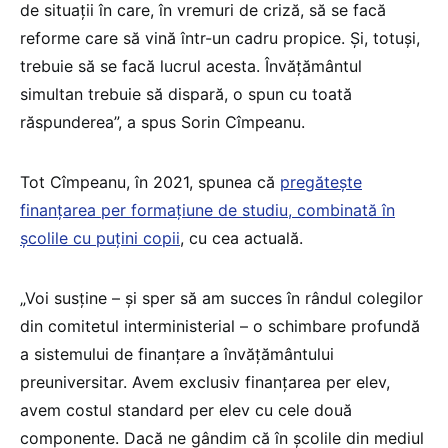
de situaţii în care, în vremuri de criză, să se facă
reforme care să vină într-un cadru propice. Şi, totuşi,
trebuie să se facă lucrul acesta. Învăţământul
simultan trebuie să dispară, o spun cu toată
răspunderea”, a spus Sorin Cîmpeanu.
Tot Cîmpeanu, în 2021, spunea că
pregătește
finanțarea per formațiune de studiu, combinată în
școlile cu puțini copii
, cu cea actuală.
„Voi susține – și sper să am succes în rândul colegilor
din comitetul interministerial – o schimbare profundă
a sistemului de finanțare a învățământului
preuniversitar. Avem exclusiv finanțarea per elev,
avem costul standard per elev cu cele două
componente. Dacă ne gândim că în școlile din mediul