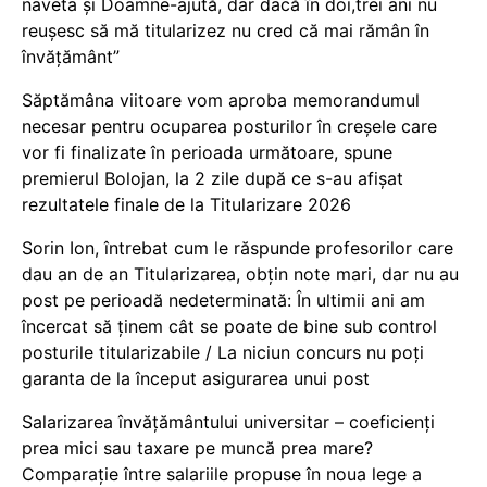
naveta și Doamne-ajută, dar dacă în doi,trei ani nu
reușesc să mă titularizez nu cred că mai rămân în
învățământ”
Săptămâna viitoare vom aproba memorandumul
necesar pentru ocuparea posturilor în creșele care
vor fi finalizate în perioada următoare, spune
premierul Bolojan, la 2 zile după ce s-au afișat
rezultatele finale de la Titularizare 2026
Sorin Ion, întrebat cum le răspunde profesorilor care
dau an de an Titularizarea, obțin note mari, dar nu au
post pe perioadă nedeterminată: În ultimii ani am
încercat să ținem cât se poate de bine sub control
posturile titularizabile / La niciun concurs nu poți
garanta de la început asigurarea unui post
Salarizarea învățământului universitar – coeficienți
prea mici sau taxare pe muncă prea mare?
Comparație între salariile propuse în noua lege a