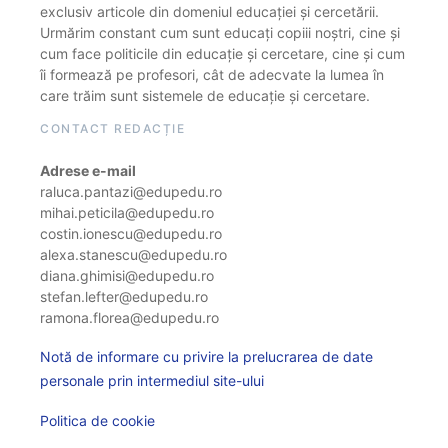
exclusiv articole din domeniul educației și cercetării.
Urmărim constant cum sunt educați copiii noștri, cine și
cum face politicile din educație și cercetare, cine și cum
îi formează pe profesori, cât de adecvate la lumea în
care trăim sunt sistemele de educație și cercetare.
CONTACT REDACȚIE
Adrese e-mail
raluca.pantazi@edupedu.ro
mihai.peticila@edupedu.ro
costin.ionescu@edupedu.ro
alexa.stanescu@edupedu.ro
diana.ghimisi@edupedu.ro
stefan.lefter@edupedu.ro
ramona.florea@edupedu.ro
Notă de informare cu privire la prelucrarea de date
personale prin intermediul site-ului
Politica de cookie