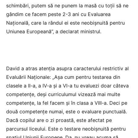
schimbări, putem să ne punem la masă cu toții să ne
gândim ce facem peste 2-3 ani cu Evaluarea
Națională, care la rândul ei este neobișnuită pentru
Uniunea Europeană”, a declarat ministrul.
David a atras atenția asupra caracterului restrictiv al
Evaluării Naționale: „Așa cum pentru testarea din
clasele a II-a, a IV-a și a VI-a tu evaluezi doar câteva
competențe, deși curriculumul vizează mai multe
competențe, la fel facem și în clasa a VIII-a. Deci pe
două competențe numai, este o evaluare punctuală.
Dacă copilul are o zi proastă, este afectat pe
parcursul liceului. Este o testare neobișnuită pentru
spațiul Uniunii Europene. Da, nu vreau acuma să