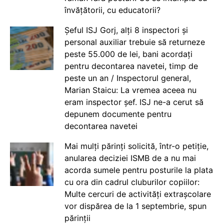
învățătorii, cu educatorii?
Șeful ISJ Gorj, alți 8 inspectori și
personal auxiliar trebuie să returneze
peste 55.000 de lei, bani acordați
pentru decontarea navetei, timp de
peste un an / Inspectorul general,
Marian Staicu: La vremea aceea nu
eram inspector șef. ISJ ne-a cerut să
depunem documente pentru
decontarea navetei
Mai mulți părinți solicită, într-o petiție,
anularea deciziei ISMB de a nu mai
acorda sumele pentru posturile la plata
cu ora din cadrul cluburilor copiilor:
Multe cercuri de activități extrașcolare
vor dispărea de la 1 septembrie, spun
părinții