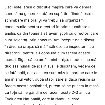
Deci este iarăși o discuție majoră care va genera,
sper să nu genereze atâtea supărări, fiindcă este o
schimbare majoră. Și va trebui să organizăm
concursurile pentru directori în prima jumătate a
anului, ca din toamnă să avem școli cu directori care
sunt selectați prin concurs. Am început deja discuții
în diverse orașe, să mă întâlnesc cu inspectorii, cu
directorii, pentru a-i consulta cum facem aceste
lucruri. Sigur că eu am în minte niște modele, nu mă
duc așa numai de jos în sus, le discutăm, vedem ce
se întâmplă, dar acestea sunt mizele mari pe care le
am în anul viitor, după stabilizare și dacă reușim să
facem aceste schimbări, putem să ne punem la masă
cu toții să ne gândim ce facem peste 2-3 ani cu
Evaluarea Națională, care la rândul ei este