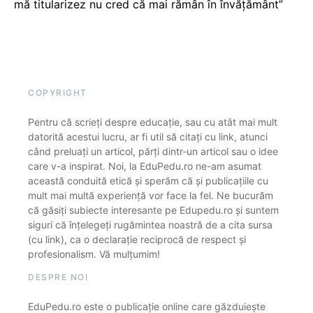
mă titularizez nu cred că mai rămân în învățământ”
COPYRIGHT
Pentru că scrieți despre educație, sau cu atât mai mult
datorită acestui lucru, ar fi util să citați cu link, atunci
când preluați un articol, părți dintr-un articol sau o idee
care v-a inspirat. Noi, la EduPedu.ro ne-am asumat
această conduită etică și sperăm că și publicațiile cu
mult mai multă experiență vor face la fel. Ne bucurăm
că găsiți subiecte interesante pe Edupedu.ro și suntem
siguri că înțelegeți rugămintea noastră de a cita sursa
(cu link), ca o declarație reciprocă de respect și
profesionalism. Vă mulțumim!
DESPRE NOI
EduPedu.ro este o publicație online care găzduiește