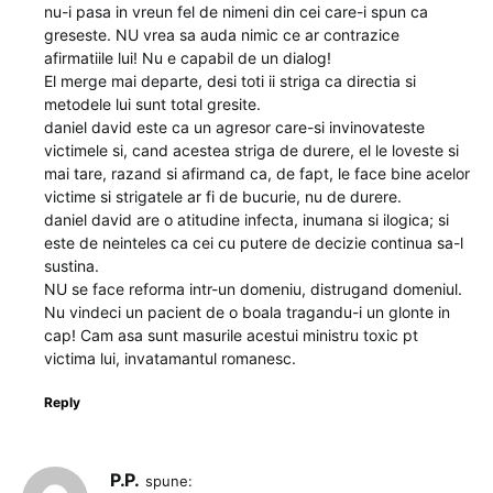
nu-i pasa in vreun fel de nimeni din cei care-i spun ca
greseste. NU vrea sa auda nimic ce ar contrazice
afirmatiile lui! Nu e capabil de un dialog!
El merge mai departe, desi toti ii striga ca directia si
metodele lui sunt total gresite.
daniel david este ca un agresor care-si invinovateste
victimele si, cand acestea striga de durere, el le loveste si
mai tare, razand si afirmand ca, de fapt, le face bine acelor
victime si strigatele ar fi de bucurie, nu de durere.
daniel david are o atitudine infecta, inumana si ilogica; si
este de neinteles ca cei cu putere de decizie continua sa-l
sustina.
NU se face reforma intr-un domeniu, distrugand domeniul.
Nu vindeci un pacient de o boala tragandu-i un glonte in
cap! Cam asa sunt masurile acestui ministru toxic pt
victima lui, invatamantul romanesc.
Reply
P.P.
spune: