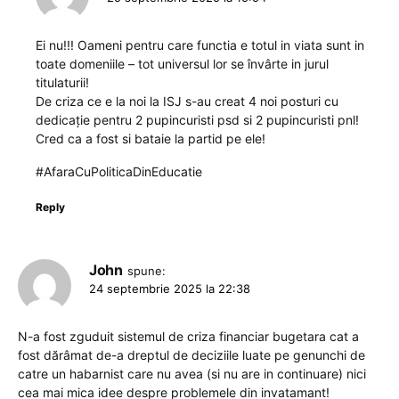
Ei nu!!! Oameni pentru care functia e totul in viata sunt in
toate domeniile – tot universul lor se învârte in jurul
titulaturii!
De criza ce e la noi la ISJ s-au creat 4 noi posturi cu
dedicație pentru 2 pupincuristi psd si 2 pupincuristi pnl!
Cred ca a fost si bataie la partid pe ele!
#AfaraCuPoliticaDinEducatie
Reply
John
spune:
24 septembrie 2025 la 22:38
N-a fost zguduit sistemul de criza financiar bugetara cat a
fost dărâmat de-a dreptul de deciziile luate pe genunchi de
catre un habarnist care nu avea (si nu are in continuare) nici
cea mai mica idee despre problemele din invatamant!