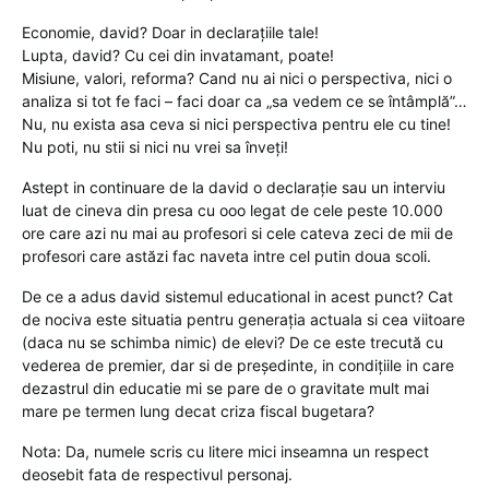
Economie, david? Doar in declarațiile tale!
Lupta, david? Cu cei din invatamant, poate!
Misiune, valori, reforma? Cand nu ai nici o perspectiva, nici o
analiza si tot fe faci – faci doar ca „sa vedem ce se întâmplă”…
Nu, nu exista asa ceva si nici perspectiva pentru ele cu tine!
Nu poti, nu stii si nici nu vrei sa înveți!
Astept in continuare de la david o declarație sau un interviu
luat de cineva din presa cu ooo legat de cele peste 10.000
ore care azi nu mai au profesori si cele cateva zeci de mii de
profesori care astăzi fac naveta intre cel putin doua scoli.
De ce a adus david sistemul educational in acest punct? Cat
de nociva este situatia pentru generația actuala si cea viitoare
(daca nu se schimba nimic) de elevi? De ce este trecută cu
vederea de premier, dar si de președinte, in condițiile in care
dezastrul din educatie mi se pare de o gravitate mult mai
mare pe termen lung decat criza fiscal bugetara?
Nota: Da, numele scris cu litere mici inseamna un respect
deosebit fata de respectivul personaj.