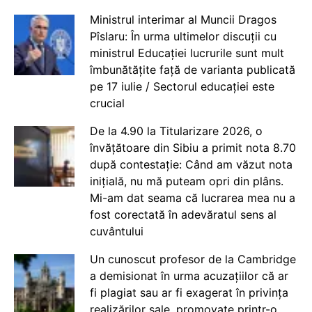
Ministrul interimar al Muncii Dragos
Pîslaru: În urma ultimelor discuții cu
ministrul Educației lucrurile sunt mult
îmbunătățite față de varianta publicată
pe 17 iulie / Sectorul educației este
crucial
De la 4.90 la Titularizare 2026, o
învățătoare din Sibiu a primit nota 8.70
după contestație: Când am văzut nota
inițială, nu mă puteam opri din plâns.
Mi-am dat seama că lucrarea mea nu a
fost corectată în adevăratul sens al
cuvântului
Un cunoscut profesor de la Cambridge
a demisionat în urma acuzațiilor că ar
fi plagiat sau ar fi exagerat în privința
realizărilor sale, promovate printr-o