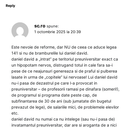
Reply
sc.ro
spune:
1 octombrie 2025 la 20:39
Este nevoie de reforme, dar NU de ceea ce aduce legea
141 si nu de bramburelile lui daniel david.
daniel david a „intrat” pe teritoriul preuniversitar exact ca
un hipopotam nervos, distrugand totul in cale fara sa-i
pese de ce neajunsuri genereaza si de praful si pulberea
lasate in urma de „copitele” lui nervoase! Lui daniel david
nu-i pasa de dezastrul pe care l-a provocat in
preuniversitar – de profesorii ramasi pe dinafara (someri!),
de programul si programa date peste cap, de
subfinantarea de 30 de ani (sub jumatate din bugetul
prevazut de lege), de salariile mici, de problemele elevilor
etc.
daniel david nu numai ca nu intelege (sau nu-i pasa de)
invatamantul preuniversitar, dar are si aroganta de a nici