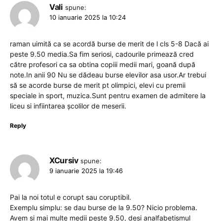
Vali
spune:
10 ianuarie 2025 la 10:24
raman uimită ca se acordă burse de merit de l cls 5-8 Dacă ai
peste 9.50 media.Sa fim seriosi, cadourile primează cred
către profesori ca sa obtina copiii medii mari, goană după
note.In anii 90 Nu se dădeau burse elevilor asa usor.Ar trebui
să se acorde burse de merit pt olimpici, elevi cu premii
speciale in sport, muzica.Sunt pentru examen de admitere la
liceu si infiintarea școlilor de meserii.
Reply
XCursiv
spune:
9 ianuarie 2025 la 19:46
Pai la noi totul e corupt sau coruptibil.
Exemplu simplu: se dau burse de la 9.50? Nicio problema.
Avem si mai multe medii peste 9.50, desi analfabetismul