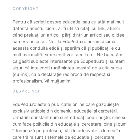
COPYRIGHT
Pentru că scrieți despre educație, sau cu atât mai mult
datorită acestui lucru, ar fi util să citați cu link, atunci
când preluați un articol, părți dintr-un articol sau o idee
care v-a inspirat. Noi, la EduPedu.ro ne-am asumat
această conduită etică și sperăm că și publicațiile cu
mult mai multă experiență vor face la fel. Ne bucurăm
că găsiți subiecte interesante pe Edupedu.ro și suntem
siguri că înțelegeți rugămintea noastră de a cita sursa
(cu link), ca o declarație reciprocă de respect și
profesionalism. Vă mulțumim!
DESPRE NOI
EduPedu.ro este o publicație online care găzduiește
exclusiv articole din domeniul educației și cercetării.
Urmărim constant cum sunt educați copiii noștri, cine și
cum face politicile din educație și cercetare, cine și cum
îi formează pe profesori, cât de adecvate la lumea în
care trăim sunt sistemele de educație și cercetare.