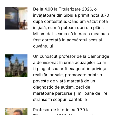
De la 4.90 la Titularizare 2026, o
învățătoare din Sibiu a primit nota 8.70
după contestație: Când am văzut nota
inițială, nu mă puteam opri din plâns.
Mi-am dat seama că lucrarea mea nu a
fost corectată în adevăratul sens al
cuvântului
Un cunoscut profesor de la Cambridge
a demisionat în urma acuzațiilor că ar
fi plagiat sau ar fi exagerat în privința
realizărilor sale, promovate printr-o
poveste de viață marcată de un
diagnostic de autism, zeci de
maratoane parcurse și milioane de lire
strânse în scopuri caritabile
Profesor de Istorie cu 9.70 la