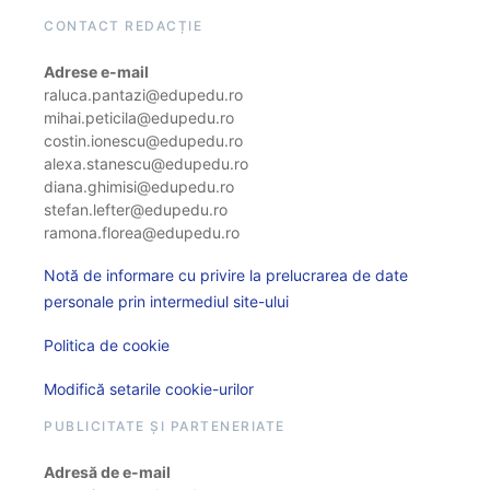
CONTACT REDACȚIE
Adrese e-mail
raluca.pantazi@edupedu.ro
mihai.peticila@edupedu.ro
costin.ionescu@edupedu.ro
alexa.stanescu@edupedu.ro
diana.ghimisi@edupedu.ro
stefan.lefter@edupedu.ro
ramona.florea@edupedu.ro
Notă de informare cu privire la prelucrarea de date
personale prin intermediul site-ului
Politica de cookie
Modifică setarile cookie-urilor
PUBLICITATE ȘI PARTENERIATE
Adresă de e-mail