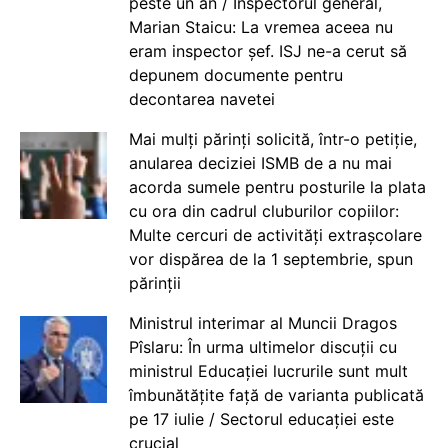
peste un an / Inspectorul general,
Marian Staicu: La vremea aceea nu
eram inspector șef. ISJ ne-a cerut să
depunem documente pentru
decontarea navetei
Mai mulți părinți solicită, într-o petiție,
anularea deciziei ISMB de a nu mai
acorda sumele pentru posturile la plata
cu ora din cadrul cluburilor copiilor:
Multe cercuri de activități extrașcolare
vor dispărea de la 1 septembrie, spun
părinții
Ministrul interimar al Muncii Dragos
Pîslaru: În urma ultimelor discuții cu
ministrul Educației lucrurile sunt mult
îmbunătățite față de varianta publicată
pe 17 iulie / Sectorul educației este
crucial