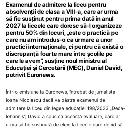
Examenul de admitere la liceu pentru
absolvenții de clasa a VIII-a, care ar urma
să fie susținut pentru prima dată în anul
2027 la liceele care doresc să-l organizeze
pentru 50% din locuri, „este o practică pe
care nu am introdus-o ca urmare a unor
practici internaționale, ci pentru că există o
discrepanță foarte mare între școlile pe
care le avem”, susține noul ministru al
Educației și Cercetării (MEC), Daniel David,
potrivit Euronews.
Într-o emisiune la Euronews, întrebat de jurnalista
Ioana Nicolescu dacă va păstra examenul de
admitere la liceu din legea educației 198/2023 „Deca-
Iohannis”, David a spus că această evaluare, care ar
urma să fie susținută de elevi la liceele care decid să