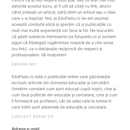
datorită acestui lucru, ar fi util să citați cu link, atunci
când preluați un articol, părți dintr-un articol sau o idee
care v-a inspirat. Noi, la EduPedu.ro ne-am asumat
această conduită etică și sperăm că și publicațiile cu
mult mai multă experiență vor face la fel. Ne bucurăm
că găsiți subiecte interesante pe Edupedu.ro și suntem
siguri că înțelegeți rugămintea noastră de a cita sursa
(cu link), ca o declarație reciprocă de respect și
profesionalism. Vă mulțumim!
DESPRE NOI
EduPedu.ro este o publicație online care găzduiește
exclusiv articole din domeniul educației și cercetării.
Urmărim constant cum sunt educați copiii noștri, cine și
cum face politicile din educație și cercetare, cine și cum
îi formează pe profesori, cât de adecvate la lumea în
care trăim sunt sistemele de educație și cercetare.
CONTACT REDACȚIE
Adrese e-mail