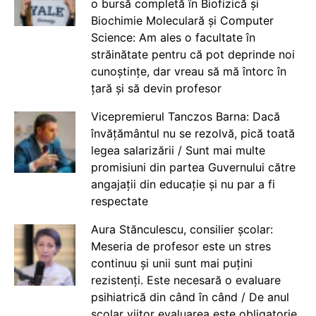
o bursă completă în Biofizică și
Biochimie Moleculară și Computer
Science: Am ales o facultate în
străinătate pentru că pot deprinde noi
cunoștințe, dar vreau să mă întorc în
țară și să devin profesor
Vicepremierul Tanczos Barna: Dacă
învățământul nu se rezolvă, pică toată
legea salarizării / Sunt mai multe
promisiuni din partea Guvernului către
angajații din educație și nu par a fi
respectate
Aura Stănculescu, consilier școlar:
Meseria de profesor este un stres
continuu și unii sunt mai puțini
rezistenți. Este necesară o evaluare
psihiatrică din când în când / De anul
școlar viitor evaluarea este obligatorie