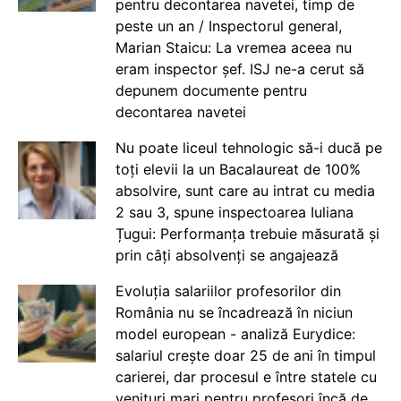
pentru decontarea navetei, timp de
peste un an / Inspectorul general,
Marian Staicu: La vremea aceea nu
eram inspector șef. ISJ ne-a cerut să
depunem documente pentru
decontarea navetei
Nu poate liceul tehnologic să-i ducă pe
toți elevii la un Bacalaureat de 100%
absolvire, sunt care au intrat cu media
2 sau 3, spune inspectoarea Iuliana
Țugui: Performanța trebuie măsurată și
prin câți absolvenți se angajează
Evoluția salariilor profesorilor din
România nu se încadrează în niciun
model european - analiză Eurydice:
salariul crește doar 25 de ani în timpul
carierei, dar procesul e între statele cu
venituri mari pentru profesori încă de