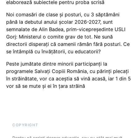
elaborează subiectele pentru proba scrisă
Noi comasări de clase și posturi, cu 3 săptămâni
până la debutul anului școlar 2026-2027, sunt
semnalate de Alin Badea, prim-vicepreședinte USLI
Gorj: Ministerul o comite grav de tot. Ne sună
directorii disperați că oamenii rămân fără posturi. Ce
se întâmplă cu învățătorii, cu educatorii?
Peste jumătate dintre minorii participanți la
programele Salvați Copiii România, cu părinți plecați
în străinătate, vor ca aceștia să vină acasă, iar 1 din 5
vor să se mute și ei în țara străină
COPYRIGHT
Pentru că scrieți despre educație, sau cu atât mai mult