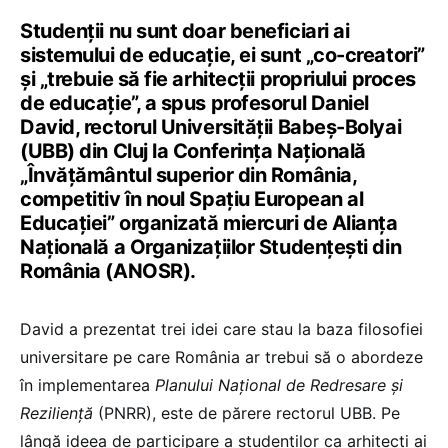
Studenții nu sunt doar beneficiari ai
sistemului de educație, ei sunt „co-creatori”
și „trebuie să fie arhitecții propriului proces
de educație”, a spus profesorul Daniel
David, rectorul Universității Babeș-Bolyai
(UBB) din Cluj la Conferința Națională
„Învățământul superior din România,
competitiv în noul Spațiu European al
Educației” organizată miercuri de Alianța
Națională a Organizațiilor Studențești din
România (ANOSR).
David a prezentat trei idei care stau la baza filosofiei
universitare pe care România ar trebui să o abordeze
în implementarea
Planului Național de Redresare și
Reziliență
(PNRR), este de părere rectorul UBB. Pe
lângă ideea de participare a studenților ca arhitecți ai