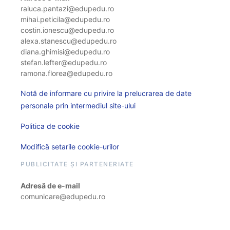
raluca.pantazi@edupedu.ro
mihai.peticila@edupedu.ro
costin.ionescu@edupedu.ro
alexa.stanescu@edupedu.ro
diana.ghimisi@edupedu.ro
stefan.lefter@edupedu.ro
ramona.florea@edupedu.ro
Notă de informare cu privire la prelucrarea de date
personale prin intermediul site-ului
Politica de cookie
Modifică setarile cookie-urilor
PUBLICITATE ȘI PARTENERIATE
Adresă de e-mail
comunicare@edupedu.ro