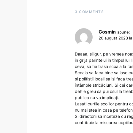
3 COMMENTS
Cosmin
spune:
20 august 2023 la 
Daaaa, siiigur, pe vremea noas
in grija parintelui in timpul lu
ceva, sa fie trasa scoala la r
Scoala sa faca bine sa lase cur
si politistii locali sa isi faca
întâmple stricăciuni. Si cei ca
deh e greu sa pui osul la treab
publica nu va implicați.
Lasati curtile scolilor pentru
nu mai stea in casa pe telefon 
Si directorii sa inceteze cu re
contribuie la miscarea copiilor