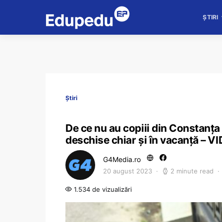
ȘTIRI
Știri
De ce nu au copiii din Constanța a
deschise chiar și în vacanță – 
G4Media.ro
20 august 2023
2 minute read
1.534 de vizualizări