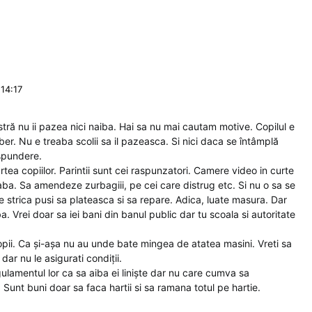
14:17
tră nu ii pazea nici naiba. Hai sa nu mai cautam motive. Copilul e
i liber. Nu e treaba scolii sa il pazeasca. Si nici daca se întâmplă
aspundere.
tea copiilor. Parintii sunt cei raspunzatori. Camere video in curte
 treaba. Sa amendeze zurbagiii, pe cei care distrug etc. Si nu o sa se
re strica pusi sa plateasca si sa repare. Adica, luate masura. Dar
a. Vrei doar sa iei bani din banul public dar tu scoala si autoritate
 copii. Ca și-așa nu au unde bate mingea de atatea masini. Vreti sa
dar nu le asigurati condiții.
gulamentul lor ca sa aiba ei liniște dar nu care cumva sa
. Sunt buni doar sa faca hartii si sa ramana totul pe hartie.