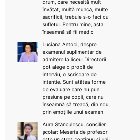
drum, care necesită mult
învățat, multă muncă, multe
sacrificii, trebuie s-o faci cu
sufletul. Pentru mine, asta
înseamnă să fii medic
Luciana Antoci, despre
examenul suplimentar de
admitere la liceu: Directorii
pot alege o probă de
interviu, o scrisoare de
intenție. Sunt atâtea forme
de evaluare care nu pun
presiune pe copii, care nu
înseamnă să treacă, din nou,
prin emoțiile unui examen
Aura Stănculescu, consilier
școlar: Meseria de profesor
este un stres continuu și unii