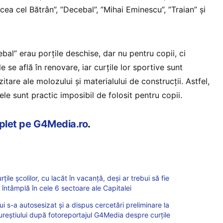
rcea cel Bătrân”, ”Decebal”, ”Mihai Eminescu”, ”Traian” și
ebal” erau porțile deschise, dar nu pentru copii, ci
le se află în renovare, iar curțile lor sportive sunt
itare ale molozului și materialului de construcții. Astfel,
le sunt practic imposibil de folosit pentru copii.
mplet pe G4Media.ro
.
 școlilor, cu lacăt în vacanță, deși ar trebui să fie
 întâmplă în cele 6 sectoare ale Capitalei
-a autosesizat și a dispus cercetări preliminare la
ureștiului după fotoreportajul G4Media despre curțile