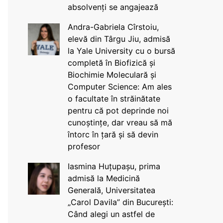
absolvenți se angajează
Andra-Gabriela Cîrstoiu,
elevă din Târgu Jiu, admisă
la Yale University cu o bursă
completă în Biofizică și
Biochimie Moleculară și
Computer Science: Am ales
o facultate în străinătate
pentru că pot deprinde noi
cunoștințe, dar vreau să mă
întorc în țară și să devin
profesor
Iasmina Huțupașu, prima
admisă la Medicină
Generală, Universitatea
„Carol Davila” din București:
Când alegi un astfel de