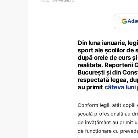
Adau
Din luna ianuarie, leg
sport ale școlilor de s
după orele de curs și 
realitate. Reporterii 
București și din Con
respectată legea, dup
au primit
câteva luni
Conform legii, atât copiii c
școală profesională au drep
de învățământ au primit u
de funcționare cu prevede