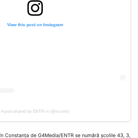
View this post on Instagram
A post shared by ENTR ro (@ro.entr)
ate în Constanța de G4Media/ENTR se numără școlile 43, 3,