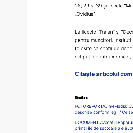
28, 29 și 39 și liceele ”Mi
„Ovidius”.
La liceele ”Traian” și ”Dec
pentru muncitori. Instituții
folosite ca spații de depoz
cel puțin pentru moment, e
Citește articolul co
Similare
FOTOREPORTAJ G4Media: Curțile
deschise conform legii / Ce se
DOCUMENT Avocatul Poporului s
primăriile de sectoare ale Buc