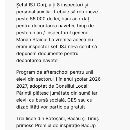
Șeful ISJ Gorj, alți 8 inspectori și
personal auxiliar trebuie să returneze
peste 55.000 de lei, bani acordați
pentru decontarea navetei, timp de
peste un an / Inspectorul general,
Marian Staicu: La vremea aceea nu
eram inspector șef. ISJ ne-a cerut să
depunem documente pentru
decontarea navetei
Program de afterschool pentru unii
elevi din sectorul 1 în anul școlar 2026-
2027, adoptat de Consiliul Local:
Părinții plătesc jumătate din sumă iar
elevii cu bursă socială, CES sau cu
dizabilităţi vor participa gratuit
Trei licee din Botoșani, Bacău și Timiș
primesc Premiul de inspirație BacUp