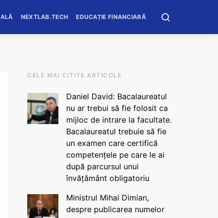
OALĂ
NEXTLAB.TECH
EDUCAȚIE FINANCIARĂ
CELE MAI CITITE ARTICOLE
Daniel David: Bacalaureatul
nu ar trebui să fie folosit ca
mijloc de intrare la facultate.
Bacalaureatul trebuie să fie
un examen care certifică
competențele pe care le ai
după parcursul unui
învățământ obligatoriu
Ministrul Mihai Dimian,
despre publicarea numelor