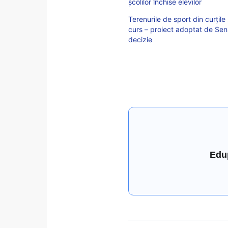
școlilor închise elevilor
Terenurile de sport din curțile 
curs – proiect adoptat de Sen
decizie
Edu