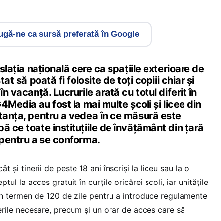
gă-ne ca sursă preferată în Google
islația națională cere ca spațiile exterioare de
tat să poată fi folosite de toți copiii chiar și
în vacanță. Lucrurile arată cu totul diferit în
G4Media au fost la mai multe școli și licee din
stanța, pentru a vedea în ce măsură este
ă ce toate instituțiile de învățământ din țară
pentru a se conforma.
ât și tinerii de peste 18 ani înscriși la liceu sau la o
tul la acces gratuit în curțile oricărei școli, iar unitățile
n termen de 120 de zile pentru a introduce regulamente
rile necesare, precum și un orar de acces care să