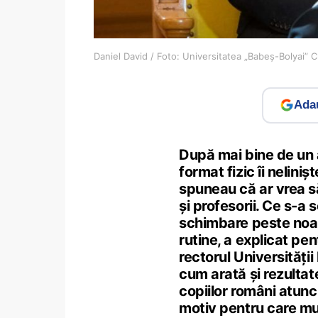
Daniel David / Foto: Universitatea „Babeș-Bolyai” 
Adau
După mai bine de un a
format fizic îi nelini
spuneau că ar vrea să
și profesorii. Ce s-a
schimbare peste noapt
rutine, a explicat pe
rectorul Universități
cum arată și rezultate
copiilor români atunc
motiv pentru care mulț