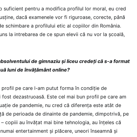
 suficient pentru a modifica profilul lor moral, eu cred
susține, dacă examenele vor fi riguroase, corecte, până
 schimbare a profilului etic al copiilor din România.
ns la intrebarea de ce spun elevii că nu vor la școală,
 absolventului de gimnaziu și liceu credeți că s-a format
două luni de învățământ online?
 profil pe care l-am putut forma în condiție de
i fost dezastruoasă. Este cel mai bun profil pe care am
tuație de pandemie, nu cred că diferența este atât de
ță de perioada de dinainte de pandemie, dimpotrivă, pe
 – copiii au învățat mai bine tehnologia, au înțeles că
 numai entertainment și plăcere, uneori înseamnă și