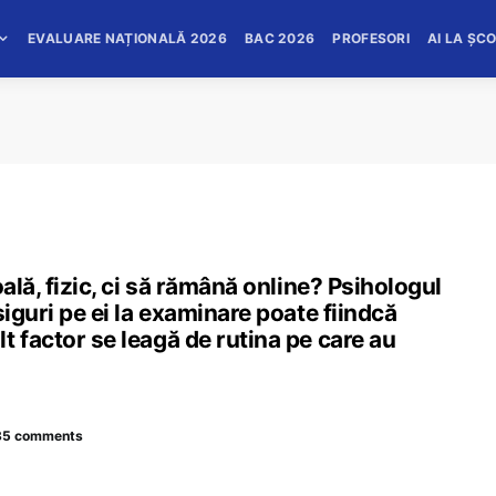
EVALUARE NAȚIONALĂ 2026
BAC 2026
PROFESORI
AI LA ȘC
ală, fizic, ci să rămână online? Psihologul
siguri pe ei la examinare poate fiindcă
t factor se leagă de rutina pe care au
35 comments