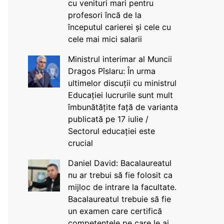
cu venituri mari pentru
profesori încă de la
începutul carierei și cele cu
cele mai mici salarii
Ministrul interimar al Muncii
Dragos Pîslaru: În urma
ultimelor discuții cu ministrul
Educației lucrurile sunt mult
îmbunătățite față de varianta
publicată pe 17 iulie /
Sectorul educației este
crucial
Daniel David: Bacalaureatul
nu ar trebui să fie folosit ca
mijloc de intrare la facultate.
Bacalaureatul trebuie să fie
un examen care certifică
competențele pe care le ai