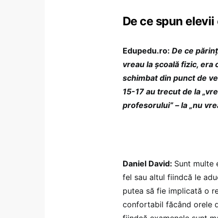
De ce spun elevii 
Edupedu.ro:
De ce părinți
vreau la școală fizic, er
schimbat din punct de ved
15-17 au trecut de la „vre
profesorului” – la „nu vr
Daniel David:
Sunt multe e
fel sau altul fiindcă le ad
putea să fie implicată o 
confortabil făcând orele 
fiindcă examenele sunt ma