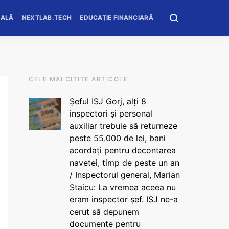
OALĂ
NEXTLAB.TECH
EDUCAȚIE FINANCIARĂ
CELE MAI CITITE ARTICOLE
Șeful ISJ Gorj, alți 8
inspectori și personal
auxiliar trebuie să returneze
peste 55.000 de lei, bani
acordați pentru decontarea
navetei, timp de peste un an
/ Inspectorul general, Marian
Staicu: La vremea aceea nu
eram inspector șef. ISJ ne-a
cerut să depunem
documente pentru