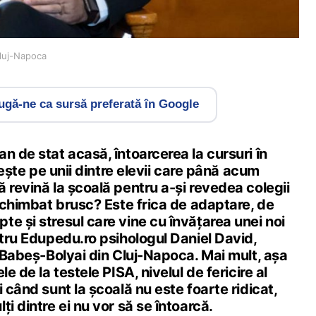
Cluj-Napoca
gă-ne ca sursă preferată în Google
n de stat acasă, întoarcerea la cursuri în
ștește pe unii dintre elevii care până acum
 revină la școală pentru a-și revedea colegii
 schimbat brusc? Este frica de adaptare, de
e și stresul care vine cu învățarea unei noi
ntru Edupedu.ro psihologul Daniel David,
i Babeș-Bolyai din Cluj-Napoca. Mai mult, așa
le de la testele PISA, nivelul de fericire al
i când sunt la școală nu este foarte ridicat,
i dintre ei nu vor să se întoarcă.