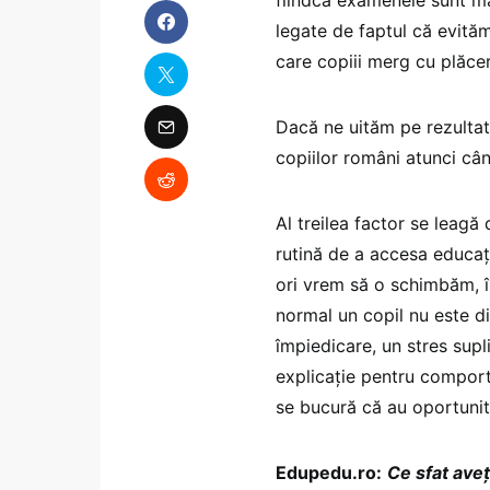
legate de faptul că evită
care copiii merg cu plăcer
Dacă ne uităm pe rezultate
copiilor români atunci cân
Al treilea factor se leagă
rutină de a accesa educați
ori vrem să o schimbăm, î
normal un copil nu este d
împiedicare, un stres sup
explicație pentru comport
se bucură că au oportunit
Edupedu.ro:
Ce sfat aveț