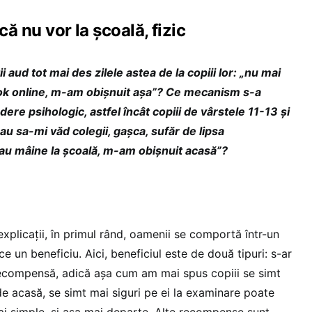
că nu vor la școală, fizic
i aud tot mai des zilele astea de la copiii lor: „nu mai
a ok online, m-am obișnuit așa”? Ce mecanism s-a
ere psihologic, astfel încât copiii de vârstele 11-13 și
au sa-mi văd colegii, gașca, sufăr de lipsa
eau mâine la școală, m-am obișnuit acasă”?
xplicații, în primul rând, oamenii se comportă într-un
uce un beneficiu. Aici, beneficiul este de două tipuri: s-ar
recompensă, adică așa cum am mai spus copiii se simt
de acasă, se simt mai siguri pe ei la examinare poate
i simple, și așa mai departe. Alte recompense sunt