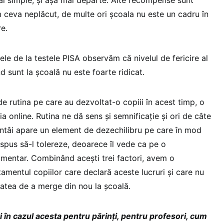
m ceva neplăcut, de multe ori școala nu este un cadru în
e.
le de la testele PISA observăm că nivelul de fericire al
d sunt la școală nu este foarte ridicat.
 de rutina pe care au dezvoltat-o copiii în acest timp, o
a online. Rutina ne dă sens și semnificație și ori de câte
ntâi apare un element de dezechilibru pe care în mod
ispus să-l tolereze, deoarece îl vede ca pe o
limentar. Combinând acești trei factori, avem o
amentul copiilor care declară aceste lucruri și care nu
atea de a merge din nou la școală.
i în cazul acesta pentru părinți, pentru profesori, cum