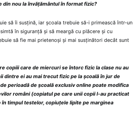
e din nou la învățământul în format fizic?
uie să îi susțină, iar școala trebuie să-i primească într-un
 simtă în siguranță și să meargă cu plăcere și cu
ebuie să fie mai prietenoși și mai susținători decât sunt
re copiii care de miercuri se întorc fizic la clase nu au
ii dintre ei au mai trecut fizic pe la școală în jur de
 de perioadă de școală exclusiv online poate modifica
levilor români (copiatul pe care unii copii l-au practicat
n timpul testelor, copiuțele lipite pe marginea