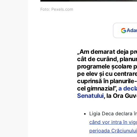
Foto: Pexels.com
Adau
„Am demarat deja pro
cât de curând, planuri
programele școlare pe
pe elev și cu centra
cuprinsă în planurile
cel gimnazial”,
a decl
Senatului
, la Ora Guve
Ligia Deca declara 
când vor intra în vig
perioada Crăciunului