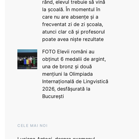
rând, elevul trebuie să vină
la școală. În momentul în
care nu are absențe și a
frecventat zi de zi școala,
atunci clar că și profesorul
poate avea niște rezultate
FOTO Elevii români au
obținut 6 medalii de argint,
una de bronz și două
mențiuni la Olimpiada
Internațională de Lingvistică
2026, desfășurată la
București
CELE MAI NOI