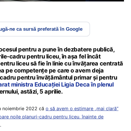
gă-ne ca sursă preferată în Google
cesul pentru a pune în dezbatere publică,
le-cadru pentru liceu, în așa fel încât
ntru liceu să fie în linie cu învățarea centrată
rea pe competențe pe care o avem deja
-cadru pentru învățământul primar și pentru
arat ministra Educației Ligia Deca în plenul
rnului, astăzi, 5 aprilie.
în noiembrie 2022 că
o să avem o estimare „mai clară”
oare noile planuri-cadru pentru liceu, înainte de
.