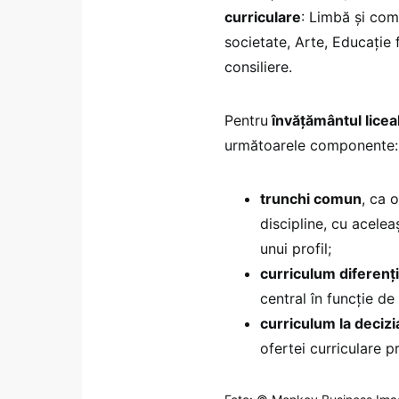
curriculare
: Limbă şi com
societate, Arte, Educaţie f
consiliere.
Pentru
învăţământul licea
următoarele componente
trunchi comun
, ca 
discipline, cu acelea
unui profil;
curriculum diferenţi
central în funcţie de a
curriculum la decizia
ofertei curriculare p