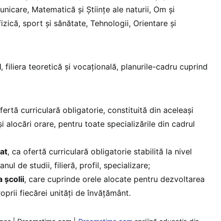
unicare, Matematică şi Ştiinţe ale naturii, Om şi
izică, sport şi sănătate, Tehnologii, Orientare şi
l
, filiera teoretică și vocaţională, planurile-cadru cuprind
:
ofertă curriculară obligatorie, constituită din aceleaşi
şi alocări orare, pentru toate specializările din cadrul
at
, ca ofertă curriculară obligatorie stabilită la nivel
nul de studii, filieră, profil, specializare;
 şcolii
, care cuprinde orele alocate pentru dezvoltarea
roprii fiecărei unităţi de învăţământ.