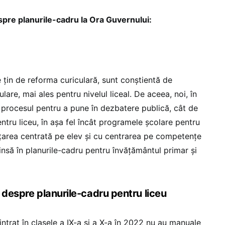
spre planurile-cadru la Ora Guvernului:
e țin de reforma curiculară, sunt conștientă de
are, mai ales pentru nivelul liceal. De aceea, noi, în
procesul pentru a pune în dezbatere publică, cât de
ntru liceu, în așa fel încât programele școlare pentru
nvățarea centrată pe elev și cu centrarea pe competențe
nsă în planurile-cadru pentru învățământul primar și
 despre planurile-cadru pentru liceu
intrat în clasele a IX-a și a X-a în 2022 nu au manuale