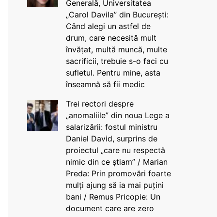
Generală, Universitatea
„Carol Davila” din București:
Când alegi un astfel de
drum, care necesită mult
învățat, multă muncă, multe
sacrificii, trebuie s-o faci cu
sufletul. Pentru mine, asta
înseamnă să fii medic
Trei rectori despre
„anomaliile” din noua Lege a
salarizării: fostul ministru
Daniel David, surprins de
proiectul „care nu respectă
nimic din ce știam” / Marian
Preda: Prin promovări foarte
mulți ajung să ia mai puțini
bani / Remus Pricopie: Un
document care are zero