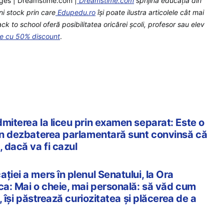
ges | Dreamstime.com |
Dreamstime.com
sprijină educaţia din
ni stock prin care
Edupedu.ro
îşi poate ilustra articolele cât mai
 to school oferă posibilitatea oricărei școli, profesor sau elev
te cu 50% discount
.
miterea la liceu prin examen separat: Este o
rin dezbaterea parlamentară sunt convinsă că
, dacă va fi cazul
ției a mers în plenul Senatului, la Ora
ca: Mai o cheie, mai personală: să văd cum
u, își păstrează curiozitatea și plăcerea de a