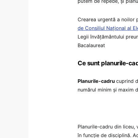
putem de repede, și planu
Crearea urgentă a noilor 
de Consiliul Național al El
Legii învățământului preu
Bacalaureat
Ce sunt planurile-ca
Planurile-cadru
cuprind di
numărul minim și maxim d
Planurile-cadru din liceu,
în funcție de disciplină. 