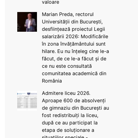
valoare
Marian Preda, rectorul
Universității din București,
desființează proiectul Legii
salarizării 2026: Modificările
în zona învățământului sunt
hilare. Eu nu înțeleg cine le-a
făcut, de ce le-a făcut și de
ce nu este consultată
comunitatea academică din
România
Admitere liceu 2026.
Aproape 600 de absolvenți
de gimnaziu din București au
fost redistribuiți la liceu,
după ce au participat la
etapa de soluționare a
situațiilor speciale -