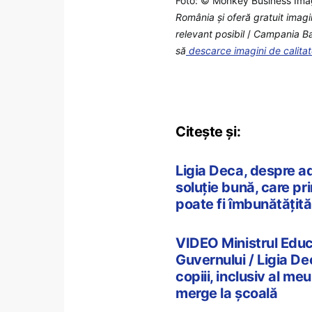
Foto: © Monkey Business Ima
România şi oferă gratuit imagi
relevant posibil
/
Campania Back
să
descarce imagini de calita
Citește și:
Ligia Deca, despre ad
soluție bună, care p
poate fi îmbunătățită
VIDEO Ministrul Educa
Guvernului / Ligia De
copiii, inclusiv al me
merge la școală