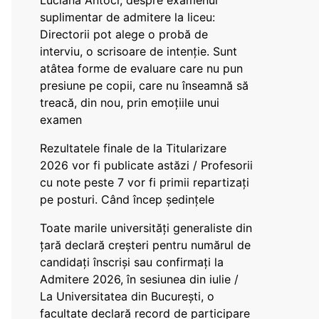
Luciana Antoci, despre examenul
suplimentar de admitere la liceu:
Directorii pot alege o probă de
interviu, o scrisoare de intenție. Sunt
atâtea forme de evaluare care nu pun
presiune pe copii, care nu înseamnă să
treacă, din nou, prin emoțiile unui
examen
Rezultatele finale de la Titularizare
2026 vor fi publicate astăzi / Profesorii
cu note peste 7 vor fi primii repartizați
pe posturi. Când încep ședințele
Toate marile universități generaliste din
țară declară creșteri pentru numărul de
candidați înscriși sau confirmați la
Admitere 2026, în sesiunea din iulie /
La Universitatea din București, o
facultate declară record de participare