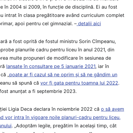
e în 2004 si 2009, în funcție de disciplină. Ei au fost
 au intrat în clasa pregătitoare având curriculum complet
rimar, apoi pentru cel gimnazial. –
detalii aici
lară a fost oprită de fostul ministru Sorin Cîmpeanu,
aprobe planurile cadru pentru liceu în anul 2021, din
prea multe propuneri de modificare în sesiunea de
eră
lansate în consultare pe 5 ianuarie 2021
, iar în
 că „
poate ar fi cazul să ne oprim și să ne gândim un
mpeanu să spună că
vor fi gata pentru toamna lui 2022
.
fost anunțat a fi septembrie 2023.
ației Ligia Deca declara în noiembrie 2022 că
o să avem
d vor intra în vigoare noile planuri-cadru pentru liceu,
unului
. „Adoptăm legile, pregătim în același timp, cât