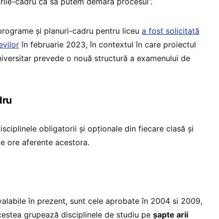
rile-cadru ca să putem demara procesul”.
programe și planuri-cadru pentru liceu
a fost solicitată
evilor
în februarie 2023, în contextul în care proiectul
niversitar prevede o nouă structură a examenului de
dru
sciplinele obligatorii și opționale din fiecare clasă și
e ore aferente acestora.
 valabile în prezent, sunt cele aprobate în 2004 si 2009,
Acestea grupează disciplinele de studiu pe
şapte arii