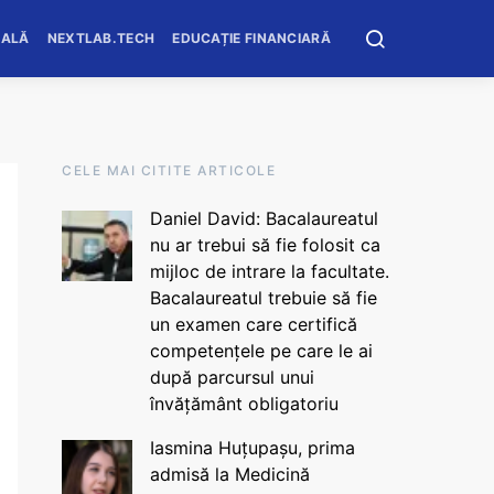
OALĂ
NEXTLAB.TECH
EDUCAȚIE FINANCIARĂ
CELE MAI CITITE ARTICOLE
Daniel David: Bacalaureatul
nu ar trebui să fie folosit ca
mijloc de intrare la facultate.
Bacalaureatul trebuie să fie
un examen care certifică
competențele pe care le ai
după parcursul unui
învățământ obligatoriu
Iasmina Huțupașu, prima
admisă la Medicină