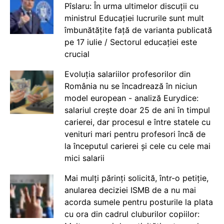
Pîslaru: În urma ultimelor discuții cu
ministrul Educației lucrurile sunt mult
îmbunătățite față de varianta publicată
pe 17 iulie / Sectorul educației este
crucial
Evoluția salariilor profesorilor din
România nu se încadrează în niciun
model european - analiză Eurydice:
salariul crește doar 25 de ani în timpul
carierei, dar procesul e între statele cu
venituri mari pentru profesori încă de
la începutul carierei și cele cu cele mai
mici salarii
Mai mulți părinți solicită, într-o petiție,
anularea deciziei ISMB de a nu mai
acorda sumele pentru posturile la plata
cu ora din cadrul cluburilor copiilor: