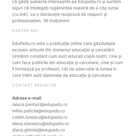
că găsiți subiecte interesante pe Edupedu.ro și suntem
siguri că înțelegeți rugămintea noastră de a cita sursa
(cu link), ca o declarație reciprocă de respect și
profesionalism. Vă mulțumim!
DESPRE NOI
EduPedu.ro este o publicație online care găzduiește
exclusiv articole din domeniul educației și cercetării.
Urmărim constant cum sunt educați copiii noștri, cine și
cum face politicile din educație și cercetare, cine și cum
îi formează pe profesori, cât de adecvate la lumea în
care trăim sunt sistemele de educație și cercetare.
CONTACT REDACȚIE
Adrese e-mail
raluca.pantazi@edupedu.ro
mihai.peticila@edupedu.ro
costin.ionescu@edupedu.ro
alexa.stanescu@edupedu.ro
diana.ghimisi@edupedu.ro