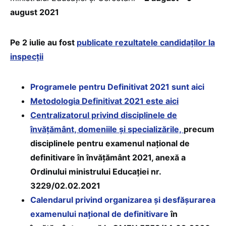
august 2021
Pe 2 iulie au fost
publicate rezultatele candidaților la
inspecții
Programele pentru Definitivat 2021 sunt aici
Metodologia Definitivat 2021 este aici
Centralizatorul privind disciplinele de
învăţământ, domeniile şi specializările,
precum
disciplinele pentru examenul naţional de
definitivare în învăţământ 2021, anexă a
Ordinului ministrului Educaţiei nr.
3229/02.02.2021
Calendarul privind organizarea şi desfăşurarea
examenului naţional de definitivare
în