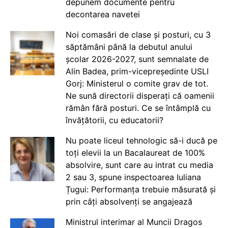
depunem documente pentru
decontarea navetei
Noi comasări de clase și posturi, cu 3
săptămâni până la debutul anului
școlar 2026-2027, sunt semnalate de
Alin Badea, prim-vicepreședinte USLI
Gorj: Ministerul o comite grav de tot.
Ne sună directorii disperați că oamenii
rămân fără posturi. Ce se întâmplă cu
învățătorii, cu educatorii?
Nu poate liceul tehnologic să-i ducă pe
toți elevii la un Bacalaureat de 100%
absolvire, sunt care au intrat cu media
2 sau 3, spune inspectoarea Iuliana
Țugui: Performanța trebuie măsurată și
prin câți absolvenți se angajează
Ministrul interimar al Muncii Dragos