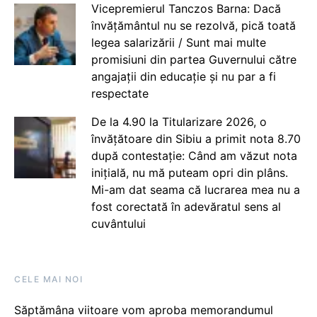
Vicepremierul Tanczos Barna: Dacă
învățământul nu se rezolvă, pică toată
legea salarizării / Sunt mai multe
promisiuni din partea Guvernului către
angajații din educație și nu par a fi
respectate
De la 4.90 la Titularizare 2026, o
învățătoare din Sibiu a primit nota 8.70
după contestație: Când am văzut nota
inițială, nu mă puteam opri din plâns.
Mi-am dat seama că lucrarea mea nu a
fost corectată în adevăratul sens al
cuvântului
CELE MAI NOI
Săptămâna viitoare vom aproba memorandumul