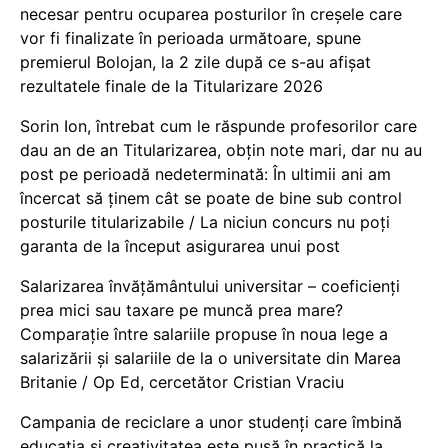
necesar pentru ocuparea posturilor în creșele care
vor fi finalizate în perioada următoare, spune
premierul Bolojan, la 2 zile după ce s-au afișat
rezultatele finale de la Titularizare 2026
Sorin Ion, întrebat cum le răspunde profesorilor care
dau an de an Titularizarea, obțin note mari, dar nu au
post pe perioadă nedeterminată: În ultimii ani am
încercat să ținem cât se poate de bine sub control
posturile titularizabile / La niciun concurs nu poți
garanta de la început asigurarea unui post
Salarizarea învățământului universitar – coeficienți
prea mici sau taxare pe muncă prea mare?
Comparație între salariile propuse în noua lege a
salarizării și salariile de la o universitate din Marea
Britanie / Op Ed, cercetător Cristian Vraciu
Campania de reciclare a unor studenți care îmbină
educația și creativitatea este pusă în practică la