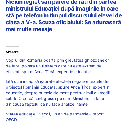
Niciun regret sau părere de rău din partea
ministrului Educației după imaginile în care
stă pe telefon în timpul discursului elevei de
clasa a V-a. Scuza oficialului: Se adunaseră
mai multe mesaje
Similare
Copilul din România poartă prin greutatea ghiozdanelor,
de fapt, povara unui sistem care nu este extrem de
eficient, spune Anca Tîrcă, expert în educație
Iată cum încep să își arate efectele negative textele din
proiectul România Educată, spune Anca Tîrcă, expert în
educație, despre bursele de merit pentru elevii cu medii
sub 5: Cred că sunt greșeli pe care Ministerul le face
din cauza faptului că nu face analize înainte
Starea educației în școli, un an de pandemie – raport
OECD