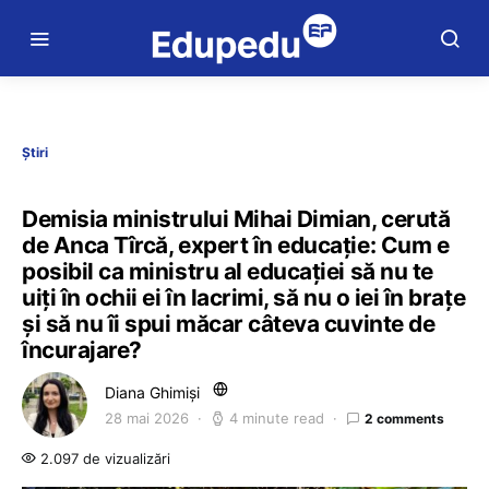
Știri
Demisia ministrului Mihai Dimian, cerută
de Anca Tîrcă, expert în educație: Cum e
posibil ca ministru al educației să nu te
uiți în ochii ei în lacrimi, să nu o iei în brațe
și să nu îi spui măcar câteva cuvinte de
încurajare?
Diana Ghimiși
28 mai 2026
4 minute read
2 comments
2.097 de vizualizări