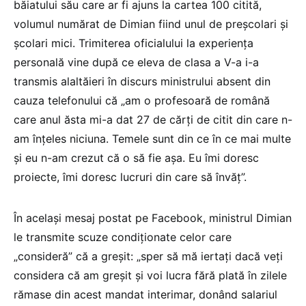
băiatului său care ar fi ajuns la cartea 100 citită,
volumul numărat de Dimian fiind unul de preșcolari și
școlari mici. Trimiterea oficialului la experiența
personală vine după ce eleva de clasa a V-a i-a
transmis alaltăieri în discurs ministrului absent din
cauza telefonului că „am o profesoară de română
care anul ăsta mi-a dat 27 de cărți de citit din care n-
am înțeles niciuna. Temele sunt din ce în ce mai multe
și eu n-am crezut că o să fie așa. Eu îmi doresc
proiecte, îmi doresc lucruri din care să învăț”.
În același mesaj postat pe Facebook, ministrul Dimian
le transmite scuze condiționate celor care
„consideră” că a greșit: „sper să mă iertați dacă veți
considera că am greșit și voi lucra fără plată în zilele
rămase din acest mandat interimar, donând salariul