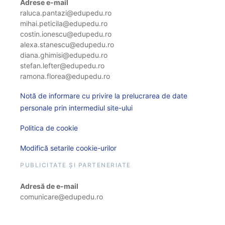
Adrese e-mail
raluca.pantazi@edupedu.ro
mihai.peticila@edupedu.ro
costin.ionescu@edupedu.ro
alexa.stanescu@edupedu.ro
diana.ghimisi@edupedu.ro
stefan.lefter@edupedu.ro
ramona.florea@edupedu.ro
Notă de informare cu privire la prelucrarea de date
personale prin intermediul site-ului
Politica de cookie
Modifică setarile cookie-urilor
PUBLICITATE ȘI PARTENERIATE
Adresă de e-mail
comunicare@edupedu.ro