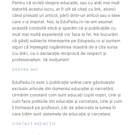
Pentru că scrieți despre educație, sau cu atât mai mult
datorită acestui lucru, ar fi util să citați cu link, atunci
când preluați un articol, părți dintr-un articol sau o idee
care v-a inspirat. Noi, la EduPedu.ro ne-am asumat
această conduită etică și sperăm că și publicațiile cu
mult mai multă experiență vor face la fel. Ne bucurăm
că găsiți subiecte interesante pe Edupedu.ro și suntem
siguri că înțelegeți rugămintea noastră de a cita sursa
(cu link), ca o declarație reciprocă de respect și
profesionalism. Vă mulțumim!
DESPRE NOI
EduPedu.ro este o publicație online care găzduiește
exclusiv articole din domeniul educației și cercetării.
Urmărim constant cum sunt educați copiii noștri, cine și
cum face politicile din educație și cercetare, cine și cum
îi formează pe profesori, cât de adecvate la lumea în
care trăim sunt sistemele de educație și cercetare.
CONTACT REDACȚIE