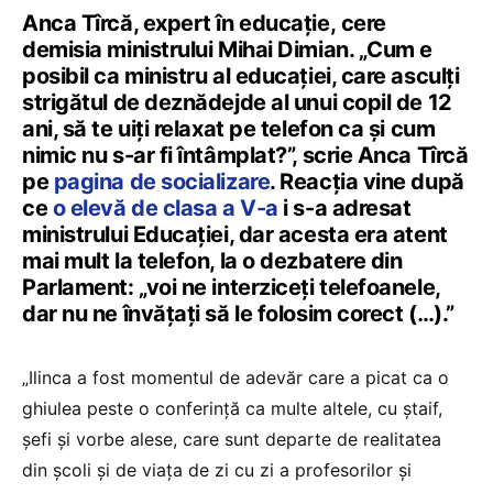
Anca Tîrcă, expert în educație, cere
demisia ministrului Mihai Dimian. „Cum e
posibil ca ministru al educației, care asculți
strigătul de deznădejde al unui copil de 12
ani, să te uiți relaxat pe telefon ca și cum
nimic nu s-ar fi întâmplat?”, scrie Anca Tîrcă
pe
pagina de socializare
. Reacția vine după
ce
o elevă de clasa a V-a
i s-a adresat
ministrului Educației, dar acesta era atent
mai mult la telefon, la o dezbatere din
Parlament: „voi ne interziceți telefoanele,
dar nu ne învățați să le folosim corect (…).”
„Ilinca a fost momentul de adevăr care a picat ca o
ghiulea peste o conferință ca multe altele, cu ștaif,
șefi și vorbe alese, care sunt departe de realitatea
din școli și de viața de zi cu zi a profesorilor și