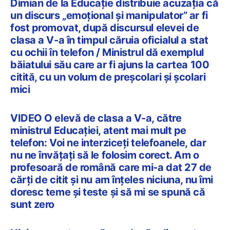
Dimian de la Educație distribuie acuzația că
un discurs „emoțional și manipulator” ar fi
fost promovat, după discursul elevei de
clasa a V-a în timpul căruia oficialul a stat
cu ochii în telefon / Ministrul dă exemplul
băiatului său care ar fi ajuns la cartea 100
citită, cu un volum de preșcolari și școlari
mici
VIDEO O elevă de clasa a V-a, către
ministrul Educației, atent mai mult pe
telefon: Voi ne interziceți telefoanele, dar
nu ne învățați să le folosim corect. Am o
profesoară de română care mi-a dat 27 de
cărți de citit și nu am înțeles niciuna, nu îmi
doresc teme și teste și să mi se spună că
sunt zero