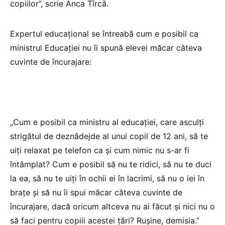
copiilor”, scrie Anca Tîrcă.
Expertul educațional se întreabă cum e posibil ca
ministrul Educației nu îi spună elevei măcar câteva
cuvinte de încurajare:
„Cum e posibil ca ministru al educației, care asculți
strigătul de deznădejde al unui copil de 12 ani, să te
uiți relaxat pe telefon ca și cum nimic nu s-ar fi
întâmplat? Cum e posibil să nu te ridici, să nu te duci
la ea, să nu te uiți în ochii ei în lacrimi, să nu o iei în
brațe și să nu îi spui măcar câteva cuvinte de
încurajare, dacă oricum altceva nu ai făcut și nici nu o
să faci pentru copiii acestei țări? Rușine, demisia.”