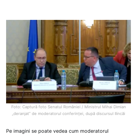
Foto: Captură foto Senatul României / Ministrul Mihai Dimian
„deranjat” de moderatorul conferinței, după discursul Ilincăi
Pe imagini se poate vedea cum moderatorul