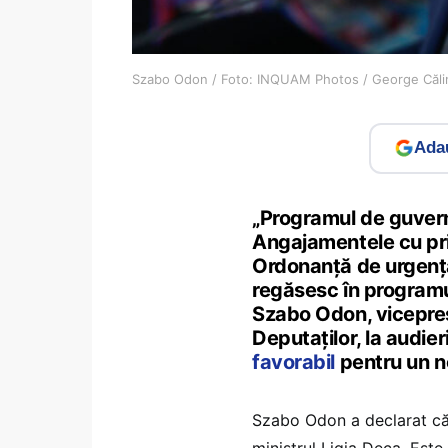
Szabo Odon / Foto: INQUAM Photos / George Căli
Adau
„Programul de guvern
Angajamentele cu pri
Ordonanță de urgență 
regăsesc în programu
Szabo Odon, vicepre
Deputaților, la audie
favorabil
pentru un n
Szabo Odon a declarat că
ministrul Ligia Deca. Este