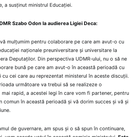
e, a susținut ministrul Educației.
UDMR Szabo Odon la audierea Ligiei Deca:
ă vă mulțumim pentru colaborare pe care am avut-o cu
educației naționale preuniversitare și universitare la
amera Deputaților. Din perspectiva UDMR-ului, nu o să ne
orare bună pe care am avut-o în această perioadă cu
și cu cei care au reprezentat ministerul în aceste discuții.
erioada următoare va trebui să se realizeze o
ai rapid, a acestei legi în care vom fi partener, pentru
 comun în această perioadă și vă dorim succes și vă și
iune.
amul de guvernare, am spus și o să spun în continuare,
, vom acorda votul în această comisie ministrului.
Este