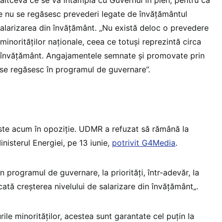
e nu se regăsesc prevederi legate de învățământul
 salarizarea din învățământ. „Nu există deloc o prevedere
minorităților naționale, ceea ce totuși reprezintă circa
e învățământ. Angajamentele semnate și promovate prin
se regăsesc în programul de guvernare”.
e acum în opoziție. UDMR a refuzat să rămână la
nisterul Energiei, pe 13 iunie,
potrivit G4Media
.
n programul de guvernare, la priorități, într-adevăr, la
icată creșterea nivelului de salarizare din învățământ„.
ile minorităților, acestea sunt garantate cel puțin la