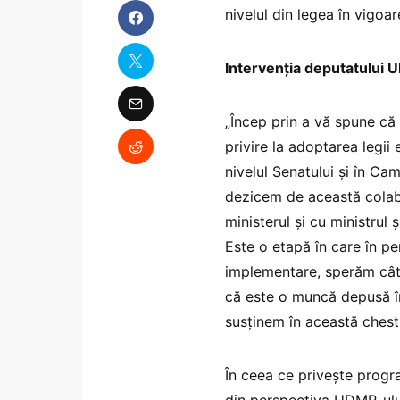
nivelul din legea în vigoar
Intervenția deputatului 
„Încep prin a vă spune c
privire la adoptarea legii 
nivelul Senatului și în C
dezicem de această colab
ministerul și cu ministrul 
Este o etapă în care în p
implementare, sperăm cât m
că este o muncă depusă în
susținem în această chest
În ceea ce privește progr
din perspectiva UDMR-ului