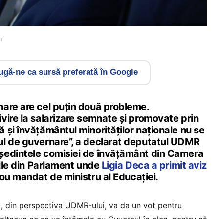
n
gă-ne ca sursă preferată în Google
are are cel puțin două probleme.
vire la salarizare semnate și promovate prin
și învățământul minorităților naționale nu se
l de guvernare”, a declarat deputatul UDMR
ședintele comisiei de învățământ din Camera
rile din Parlament unde
Ligia Deca a primit aviz
ou mandat de ministru al Educației.
, din perspectiva UDMR-ului, va da un vot pentru
 altceva ce se va întâmpla cu Guvernul în plen, pentru că