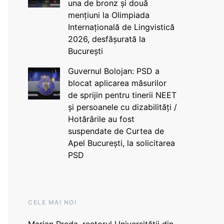
una de bronz și două
mențiuni la Olimpiada
Internațională de Lingvistică
2026, desfășurată la
București
Guvernul Bolojan: PSD a
blocat aplicarea măsurilor
de sprijin pentru tinerii NEET
și persoanele cu dizabilități /
Hotărârile au fost
suspendate de Curtea de
Apel București, la solicitarea
PSD
CELE MAI NOI