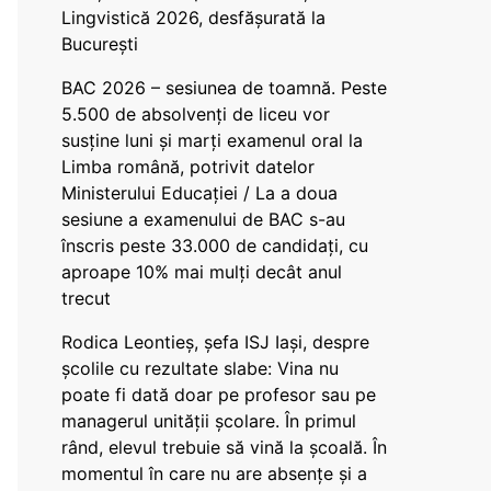
Lingvistică 2026, desfășurată la
București
BAC 2026 – sesiunea de toamnă. Peste
5.500 de absolvenți de liceu vor
susține luni și marți examenul oral la
Limba română, potrivit datelor
Ministerului Educației / La a doua
sesiune a examenului de BAC s-au
înscris peste 33.000 de candidați, cu
aproape 10% mai mulți decât anul
trecut
Rodica Leontieș, șefa ISJ Iași, despre
școlile cu rezultate slabe: Vina nu
poate fi dată doar pe profesor sau pe
managerul unității școlare. În primul
rând, elevul trebuie să vină la școală. În
momentul în care nu are absențe și a