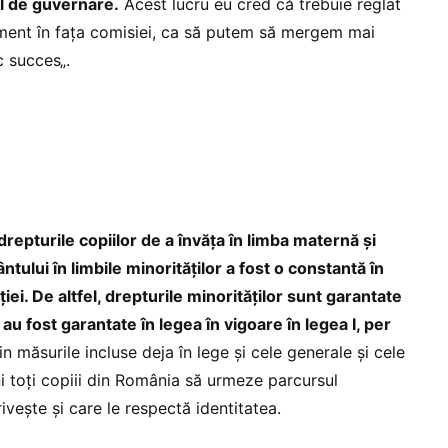
l de guvernare.
Acest lucru eu cred că trebuie reglat
ament în fața comisiei, ca să putem să mergem mai
c succes„.
 drepturile copiilor de a învăța în limba maternă și
ntului în limbile minorităților a fost o constantă în
ției. De altfel, drepturile minorităților sunt garantate
e au fost garantate în legea în vigoare în legea I, per
 măsurile incluse deja în lege și cele generale și cele
ni toți copiii din România să urmeze parcursul
rivește și care le respectă identitatea.