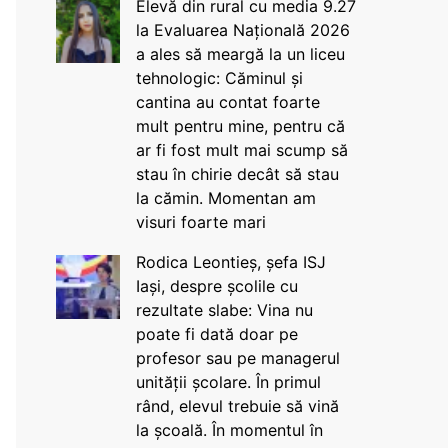
Elevă din rural cu media 9.27
la Evaluarea Națională 2026
a ales să meargă la un liceu
tehnologic: Căminul și
cantina au contat foarte
mult pentru mine, pentru că
ar fi fost mult mai scump să
stau în chirie decât să stau
la cămin. Momentan am
visuri foarte mari
Rodica Leontieș, șefa ISJ
Iași, despre școlile cu
rezultate slabe: Vina nu
poate fi dată doar pe
profesor sau pe managerul
unității școlare. În primul
rând, elevul trebuie să vină
la școală. În momentul în