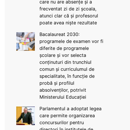
care nu are absențe și a
frecventat zi de zi școala,
atunci clar că și profesorul
poate avea niște rezultate
Bacalaureat 2030:
programele de examen vor fi
diferite de programele
școlare și vor selecta
conținuturi din trunchiul
comun și curriculumul de
specialitate, în funcție de
probă și profilul
absolvenților, potrivit
Ministerului Educației
Parlamentul a adoptat legea
care permite organizarea
concursurilor pentru
directori în institutele de