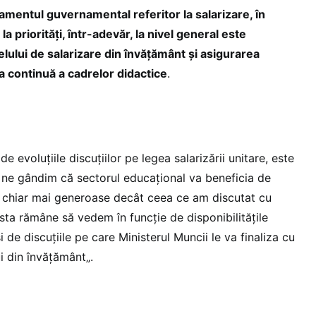
amentul guvernamental referitor la salarizare, în
 priorități, într-adevăr, la nivel general este
elului de salarizare din învățământ și asigurarea
a continuă a cadrelor didactice
.
de evoluțiile discuțiilor pe legea salarizării unitare, este
ă ne gândim că sectorul educațional va beneficia de
e chiar mai generoase decât ceea ce am discutat cu
 asta rămâne să vedem în funcție de disponibilitățile
de discuțiile pe care Ministerul Muncii le va finaliza cu
ui din învățământ„.