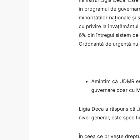
în programul de guvernar
minorităților naționale și
cu privire la învățământul 
6% din întregul sistem d
Ordonanță de urgență nu 
Amintim că UDMR est
guvernare doar cu Mi
Ligia Deca a răspuns că „î
nivel general, este specif
În ceea ce privește dreptur