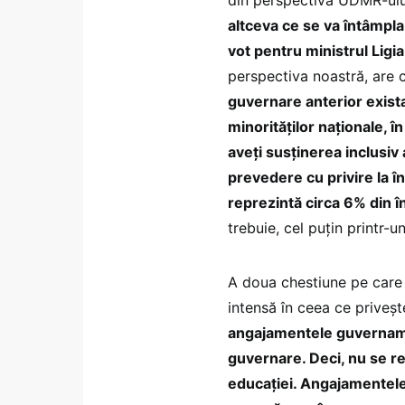
altceva ce se va întâmpla
vot pentru ministrul Ligi
perspectiva noastră, are 
guvernare anterior existau
minorităților naționale, î
aveți susținerea inclusiv 
prevedere cu privire la î
reprezintă circa 6% din î
trebuie, cel puțin printr-
A doua chestiune pe care 
intensă în ceea ce priveșt
angajamentele guvernamen
guvernare. Deci, nu se reg
educației. Angajamentel