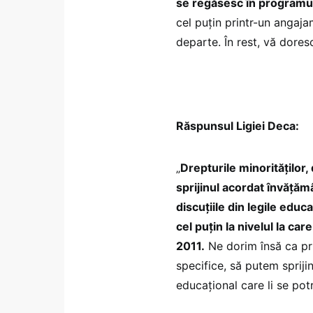
se regăsesc în programu
cel puțin printr-un angaj
departe. În rest, vă dores
Răspunsul Ligiei Deca:
„
Drepturile minorităților,
sprijinul acordat învățămâ
discuțiile din legile educa
cel puțin la nivelul la car
2011.
Ne dorim însă ca prin
specifice, să putem spriji
educațional care li se pot