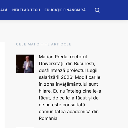
OALĂ
NEXTLAB.TECH
EDUCAȚIE FINANCIARĂ
CELE MAI CITITE ARTICOLE
Marian Preda, rectorul
Universității din București,
desființează proiectul Legii
salarizării 2026: Modificările
în zona învățământului sunt
hilare. Eu nu înțeleg cine le-a
făcut, de ce le-a făcut și de
ce nu este consultată
comunitatea academică din
România