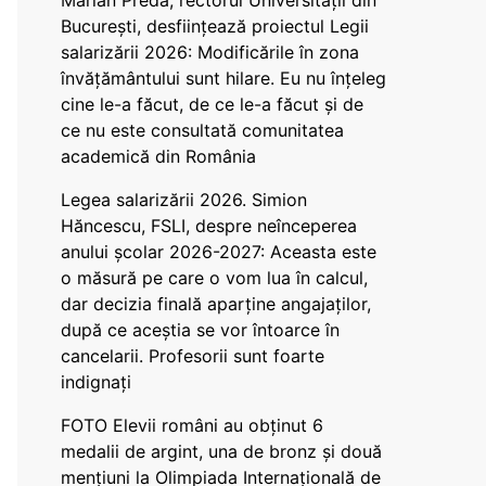
Marian Preda, rectorul Universității din
București, desființează proiectul Legii
salarizării 2026: Modificările în zona
învățământului sunt hilare. Eu nu înțeleg
cine le-a făcut, de ce le-a făcut și de
ce nu este consultată comunitatea
academică din România
Legea salarizării 2026. Simion
Hăncescu, FSLI, despre neînceperea
anului școlar 2026-2027: Aceasta este
o măsură pe care o vom lua în calcul,
dar decizia finală aparține angajaților,
după ce aceștia se vor întoarce în
cancelarii. Profesorii sunt foarte
indignați
FOTO Elevii români au obținut 6
medalii de argint, una de bronz și două
mențiuni la Olimpiada Internațională de