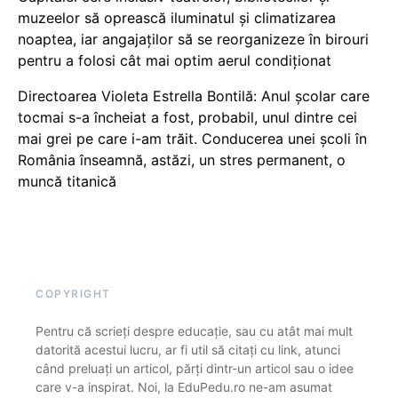
muzeelor să oprească iluminatul și climatizarea
noaptea, iar angajaților să se reorganizeze în birouri
pentru a folosi cât mai optim aerul condiționat
Directoarea Violeta Estrella Bontilă: Anul școlar care
tocmai s-a încheiat a fost, probabil, unul dintre cei
mai grei pe care i-am trăit. Conducerea unei școli în
România înseamnă, astăzi, un stres permanent, o
muncă titanică
COPYRIGHT
Pentru că scrieți despre educație, sau cu atât mai mult
datorită acestui lucru, ar fi util să citați cu link, atunci
când preluați un articol, părți dintr-un articol sau o idee
care v-a inspirat. Noi, la EduPedu.ro ne-am asumat