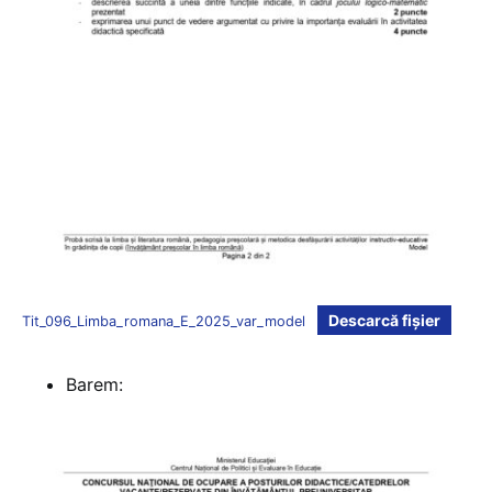
Descarcă fișier
Tit_096_Limba_romana_E_2025_var_model
Barem: