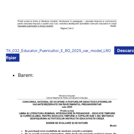
Descarc
Tit_032_Educator_Puericultor_E_RO_2025_var_model_LRO
fișier
Barem: