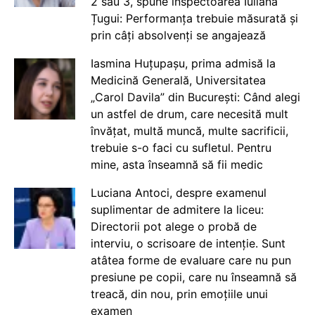
2 sau 3, spune inspectoarea Iuliana
Țugui: Performanța trebuie măsurată și
prin câți absolvenți se angajează
Iasmina Huțupașu, prima admisă la
Medicină Generală, Universitatea
„Carol Davila” din București: Când alegi
un astfel de drum, care necesită mult
învățat, multă muncă, multe sacrificii,
trebuie s-o faci cu sufletul. Pentru
mine, asta înseamnă să fii medic
Luciana Antoci, despre examenul
suplimentar de admitere la liceu:
Directorii pot alege o probă de
interviu, o scrisoare de intenție. Sunt
atâtea forme de evaluare care nu pun
presiune pe copii, care nu înseamnă să
treacă, din nou, prin emoțiile unui
examen