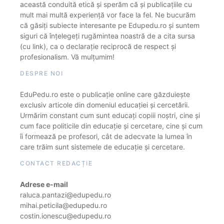
această conduită etică și sperăm că și publicațiile cu
mult mai multă experiență vor face la fel. Ne bucurăm
că găsiți subiecte interesante pe Edupedu.ro și suntem
siguri că înțelegeți rugămintea noastră de a cita sursa
(cu link), ca o declarație reciprocă de respect și
profesionalism. Vă mulțumim!
DESPRE NOI
EduPedu.ro este o publicație online care găzduiește
exclusiv articole din domeniul educației și cercetării.
Urmărim constant cum sunt educați copiii noștri, cine și
cum face politicile din educație și cercetare, cine și cum
îi formează pe profesori, cât de adecvate la lumea în
care trăim sunt sistemele de educație și cercetare.
CONTACT REDACȚIE
Adrese e-mail
raluca.pantazi@edupedu.ro
mihai.peticila@edupedu.ro
costin.ionescu@edupedu.ro