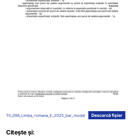
Descarcă fișier
Tit_096_Limba_romana_E_2025_bar_model
Citește și: