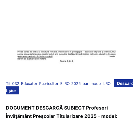
Descar
Tit_032_Educator_Puericultor_E_RO_2025_bar_model_LRO
fișier
DOCUMENT DESCARCĂ SUBIECT Profesori
Învățământ Preșcolar Titularizare 2025 – model: