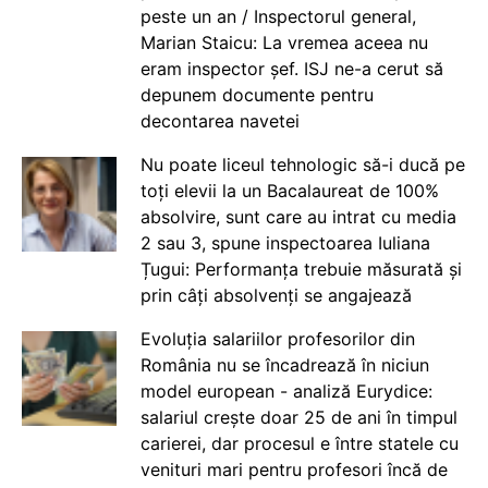
peste un an / Inspectorul general,
Marian Staicu: La vremea aceea nu
eram inspector șef. ISJ ne-a cerut să
depunem documente pentru
decontarea navetei
Nu poate liceul tehnologic să-i ducă pe
toți elevii la un Bacalaureat de 100%
absolvire, sunt care au intrat cu media
2 sau 3, spune inspectoarea Iuliana
Țugui: Performanța trebuie măsurată și
prin câți absolvenți se angajează
Evoluția salariilor profesorilor din
România nu se încadrează în niciun
model european - analiză Eurydice:
salariul crește doar 25 de ani în timpul
carierei, dar procesul e între statele cu
venituri mari pentru profesori încă de