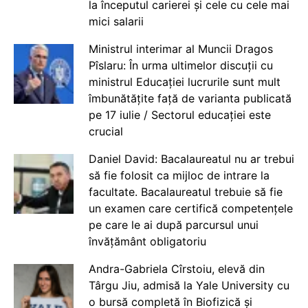
la începutul carierei și cele cu cele mai
mici salarii
Ministrul interimar al Muncii Dragos
Pîslaru: În urma ultimelor discuții cu
ministrul Educației lucrurile sunt mult
îmbunătățite față de varianta publicată
pe 17 iulie / Sectorul educației este
crucial
Daniel David: Bacalaureatul nu ar trebui
să fie folosit ca mijloc de intrare la
facultate. Bacalaureatul trebuie să fie
un examen care certifică competențele
pe care le ai după parcursul unui
învățământ obligatoriu
Andra-Gabriela Cîrstoiu, elevă din
Târgu Jiu, admisă la Yale University cu
o bursă completă în Biofizică și