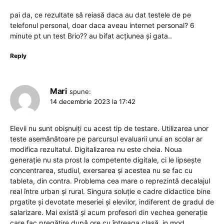
pai da, ce rezultate să reiasă daca au dat testele de pe
telefonul personal, doar daca aveau internet personal? 6
minute pt un test Brio?? au bifat acțiunea și gata..
Reply
Mari
spune:
14 decembrie 2023 la 17:42
Elevii nu sunt obișnuiți cu acest tip de testare. Utilizarea unor
teste asemănătoare pe parcursul evaluarii unui an scolar ar
modifica rezultatul. Digitalizarea nu este cheia. Noua
generație nu sta prost la competente digitale, ci le lipsește
concentrarea, studiul, exersarea și acestea nu se fac cu
tableta, din contra. Problema cea mare o reprezintă decalajul
real între urban și rural. Singura soluție e cadre didactice bine
prgatite și devotate meseriei și elevilor, indiferent de gradul de
salarizare. Mai există și acum profesori din vechea generație
care fac pregătire după ore cu întreaga clasă, in mod