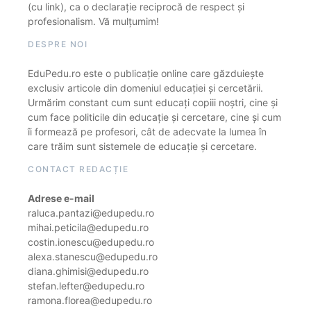
(cu link), ca o declarație reciprocă de respect și
profesionalism. Vă mulțumim!
DESPRE NOI
EduPedu.ro este o publicație online care găzduiește
exclusiv articole din domeniul educației și cercetării.
Urmărim constant cum sunt educați copiii noștri, cine și
cum face politicile din educație și cercetare, cine și cum
îi formează pe profesori, cât de adecvate la lumea în
care trăim sunt sistemele de educație și cercetare.
CONTACT REDACȚIE
Adrese e-mail
raluca.pantazi@edupedu.ro
mihai.peticila@edupedu.ro
costin.ionescu@edupedu.ro
alexa.stanescu@edupedu.ro
diana.ghimisi@edupedu.ro
stefan.lefter@edupedu.ro
ramona.florea@edupedu.ro