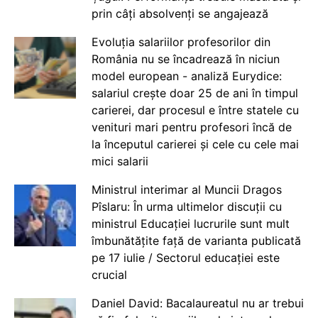
prin câți absolvenți se angajează
Evoluția salariilor profesorilor din
România nu se încadrează în niciun
model european - analiză Eurydice:
salariul crește doar 25 de ani în timpul
carierei, dar procesul e între statele cu
venituri mari pentru profesori încă de
la începutul carierei și cele cu cele mai
mici salarii
Ministrul interimar al Muncii Dragos
Pîslaru: În urma ultimelor discuții cu
ministrul Educației lucrurile sunt mult
îmbunătățite față de varianta publicată
pe 17 iulie / Sectorul educației este
crucial
Daniel David: Bacalaureatul nu ar trebui