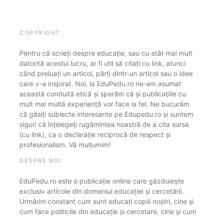
COPYRIGHT
Pentru că scrieți despre educație, sau cu atât mai mult
datorită acestui lucru, ar fi util să citați cu link, atunci
când preluați un articol, părți dintr-un articol sau o idee
care v-a inspirat. Noi, la EduPedu.ro ne-am asumat
această conduită etică și sperăm că și publicațiile cu
mult mai multă experiență vor face la fel. Ne bucurăm
că găsiți subiecte interesante pe Edupedu.ro și suntem
siguri că înțelegeți rugămintea noastră de a cita sursa
(cu link), ca o declarație reciprocă de respect și
profesionalism. Vă mulțumim!
DESPRE NOI
EduPedu.ro este o publicație online care găzduiește
exclusiv articole din domeniul educației și cercetării.
Urmărim constant cum sunt educați copiii noștri, cine și
cum face politicile din educație și cercetare, cine și cum