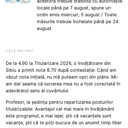
acestora trebuie stabilită cu autoritățile
locale până pe 7 august, spune un
ordin emis miercuri, 5 august / Toate
măsurile trebuie încheiate până pe 24
august
CELE MAI NOI
De la 4.90 la Titularizare 2026, o învățătoare din
Sibiu a primit nota 8.70 după contestație: Când am
văzut nota inițială, nu mă puteam opri din plâns. Mi-
am dat seama că lucrarea mea nu a fost corectată în
adevăratul sens al cuvântului
Profesor, la ședința pentru repartizarea posturilor
titularizabile: Avantajul cel mai mare în învățământ
este programul, e mai lejer, știi că vacanțele sunt
vacanţe, știi că te poți bucura de un anumit timp liber