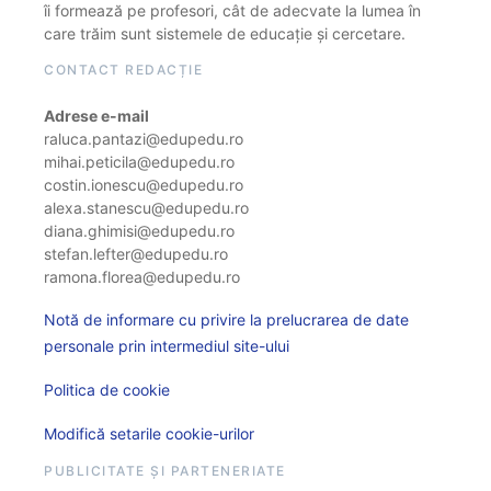
îi formează pe profesori, cât de adecvate la lumea în
care trăim sunt sistemele de educație și cercetare.
CONTACT REDACȚIE
Adrese e-mail
raluca.pantazi@edupedu.ro
mihai.peticila@edupedu.ro
costin.ionescu@edupedu.ro
alexa.stanescu@edupedu.ro
diana.ghimisi@edupedu.ro
stefan.lefter@edupedu.ro
ramona.florea@edupedu.ro
Notă de informare cu privire la prelucrarea de date
personale prin intermediul site-ului
Politica de cookie
Modifică setarile cookie-urilor
PUBLICITATE ȘI PARTENERIATE