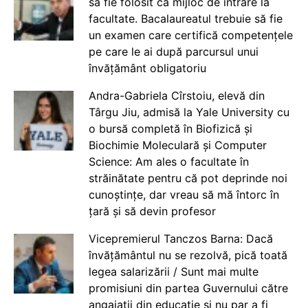
să fie folosit ca mijloc de intrare la
facultate. Bacalaureatul trebuie să fie
un examen care certifică competențele
pe care le ai după parcursul unui
învățământ obligatoriu
Andra-Gabriela Cîrstoiu, elevă din
Târgu Jiu, admisă la Yale University cu
o bursă completă în Biofizică și
Biochimie Moleculară și Computer
Science: Am ales o facultate în
străinătate pentru că pot deprinde noi
cunoștințe, dar vreau să mă întorc în
țară și să devin profesor
Vicepremierul Tanczos Barna: Dacă
învățământul nu se rezolvă, pică toată
legea salarizării / Sunt mai multe
promisiuni din partea Guvernului către
angajații din educație și nu par a fi