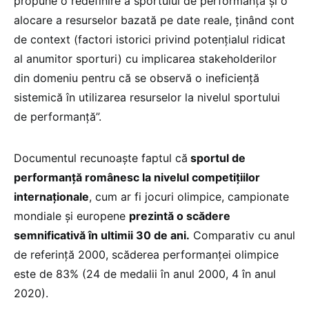
propune o redefinire a sportului de performanță și o
alocare a resurselor bazată pe date reale, ținând cont
de context (factori istorici privind potențialul ridicat
al anumitor sporturi) cu implicarea stakeholderilor
din domeniu pentru că se observă o ineficiență
sistemică în utilizarea resurselor la nivelul sportului
de performanță”.
Documentul recunoaște faptul că
sportul de
performanță românesc la nivelul competițiilor
internaționale
, cum ar fi jocuri olimpice, campionate
mondiale și europene
prezintă o scădere
semnificativă în ultimii 30 de ani.
Comparativ cu anul
de referință 2000, scăderea performanței olimpice
este de 83% (24 de medalii în anul 2000, 4 în anul
2020).