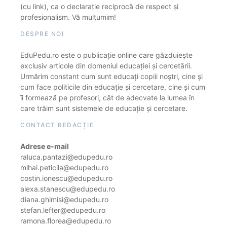
(cu link), ca o declarație reciprocă de respect și
profesionalism. Vă mulțumim!
DESPRE NOI
EduPedu.ro este o publicație online care găzduiește
exclusiv articole din domeniul educației și cercetării.
Urmărim constant cum sunt educați copiii noștri, cine și
cum face politicile din educație și cercetare, cine și cum
îi formează pe profesori, cât de adecvate la lumea în
care trăim sunt sistemele de educație și cercetare.
CONTACT REDACȚIE
Adrese e-mail
raluca.pantazi@edupedu.ro
mihai.peticila@edupedu.ro
costin.ionescu@edupedu.ro
alexa.stanescu@edupedu.ro
diana.ghimisi@edupedu.ro
stefan.lefter@edupedu.ro
ramona.florea@edupedu.ro