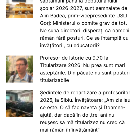
săptămâni până la debutul anului
școlar 2026-2027, sunt semnalate de
Alin Badea, prim-vicepreședinte USLI
Gorj: Ministerul o comite grav de tot.
Ne sună directorii disperați că oamenii
rămân fără posturi. Ce se întâmplă cu
învățătorii, cu educatorii?
Profesor de Istorie cu 9.70 la
Titularizare 2026: Nu prea sunt mari
așteptările. Din păcate nu sunt posturi
titularizabile
Ședințele de repartizare a profesorilor
2026, la Sibiu. Învățătoare: „Am zis iau
ce este. O să fac naveta și Doamne-
ajută, dar dacă în doi,trei ani nu
reușesc să mă titularizez nu cred că
mai rămân în învățământ”