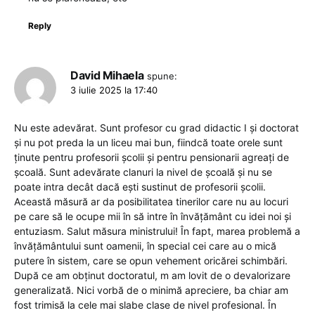
Reply
David Mihaela
spune:
3 iulie 2025 la 17:40
Nu este adevărat. Sunt profesor cu grad didactic I și doctorat
și nu pot preda la un liceu mai bun, fiindcă toate orele sunt
ținute pentru profesorii școlii și pentru pensionarii agreați de
școală. Sunt adevărate clanuri la nivel de școală și nu se
poate intra decât dacă ești sustinut de profesorii școlii.
Această măsură ar da posibilitatea tinerilor care nu au locuri
pe care să le ocupe mii în să intre în învățământ cu idei noi și
entuziasm. Salut măsura ministrului! În fapt, marea problemă a
învățământului sunt oamenii, în special cei care au o mică
putere în sistem, care se opun vehement oricărei schimbări.
După ce am obținut doctoratul, m am lovit de o devalorizare
generalizată. Nici vorbă de o minimă apreciere, ba chiar am
fost trimisă la cele mai slabe clase de nivel profesional. În