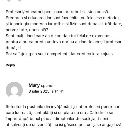
Profesorii/educatorii pensionari ar trebuii sa stea acasă.
Predarea și educarea lor sunt învechite, nu folosesc metodele
și tehnologia moderna iar psihic si fizic sunt depasiti. (răbdare,
nervozitate, oboseală?
Sunt mulți tineri care an de an dau tot felul de examene
pentru a putea preda undeva dar nu au loc de acești profesori
depășiți.
Pot sa înțeleg ca sunt competenți dar cred ca le-au ajuns.
Reply
Mary
spune:
3 iulie 2025 la 14:41
Referitor la posturile din învățământ ,sunt profesori pensionari
care lucrează, sunt plătiți și cu plata cu ora ..Catedrele se
împart după bunul plac al directorilor de scoli ,iar tinerii
absolvenți de universități nu își găsesc posturi și se angajează