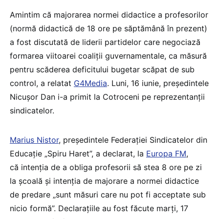
Amintim că majorarea normei didactice a profesorilor
(normă didactică de 18 ore pe săptămână în prezent)
a fost discutată de liderii partidelor care negociază
formarea viitoarei coaliții guvernamentale, ca măsură
pentru scăderea deficitului bugetar scăpat de sub
control, a relatat
G4Media
. Luni, 16 iunie, preşedintele
Nicuşor Dan i-a primit la Cotroceni pe reprezentanții
sindicatelor.
Marius Nistor
, președintele Federației Sindicatelor din
Educație „Spiru Haret”, a declarat, la
Europa FM
,
că intenția de a obliga profesorii să stea 8 ore pe zi
la școală și intenția de majorare a normei didactice
de predare „sunt măsuri care nu pot fi acceptate sub
nicio formă”. Declarațiile au fost făcute marți, 17