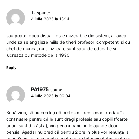
T.
spune:
4 iulie 2025 la 13:14
sau poate, daca dispar fosile mizerabile din sistem, ar avea
unde sa se angajeze miile de tineri profesori competenti si cu
chef de munca, nu silfizi care sunt satui de educatie si
lucreaza cu metode de la 1930
Reply
PA1975
spune:
4 iulie 2025 la 09:34
Bună ziua, să nu credeți că profesorii pensionari predau în
continuare pentru că le sunt dragi profesia sau copiii (foarte
puțini sunt din ăștia), vin pentru bani. nu le ajunge doar
pensia. Așadar nu cred că pentru 2 ore în plus vor renunța la
bani. Și mai este un motiv pentru care tot majoritatea dintre ei