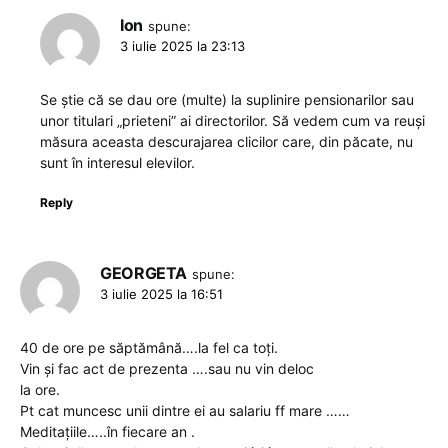
Ion
spune:
3 iulie 2025 la 23:13
Se știe că se dau ore (multe) la suplinire pensionarilor sau
unor titulari „prieteni” ai directorilor. Să vedem cum va reuși
măsura aceasta descurajarea clicilor care, din păcate, nu
sunt în interesul elevilor.
Reply
GEORGETA
spune:
3 iulie 2025 la 16:51
40 de ore pe săptămână….la fel ca toți.
Vin și fac act de prezenta ….sau nu vin deloc
la ore.
Pt cat muncesc unii dintre ei au salariu ff mare ……
Meditațiile…..în fiecare an .