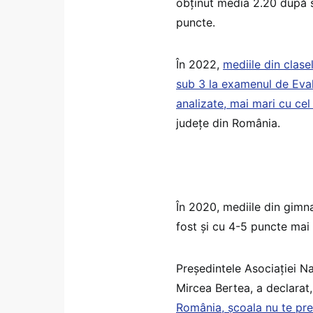
obținut media 2.20 după s
puncte.
În 2022,
mediile din clase
sub 3 la examenul de Eval
analizate, mai mari cu cel
județe din România.
În 2020, mediile din gimna
fost și cu 4-5 puncte mai
Președintele Asociației N
Mircea Bertea, a declarat
România, școala nu te pre