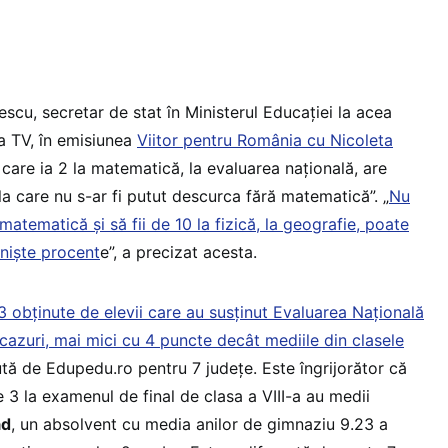
escu, secretar de stat în Ministerul Educației la acea
ma TV, în emisiunea
Viitor pentru România cu Nicoleta
l care ia 2 la matematică, la evaluarea națională, are
la care nu s-ar fi putut descurca fără matematică”. „
Nu
 matematică și să fii de 10 la fizică, la geografie, poate
 niște procent
e”, a precizat acesta.
i 3 obținute de elevii care au susținut Evaluarea Națională
 cazuri, mai mici cu 4 puncte decât mediile din clasele
ută de Edupedu.ro pentru 7 județe. Este îngrijorător că
e 3 la examenul de final de clasa a VIII-a au medii
ad
, un absolvent cu media anilor de gimnaziu 9.23 a