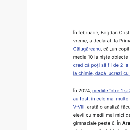
În februarie, Bogdan Crist
vreme, a declarat, la Pri
Călugăreanu
, că „un copi
media 10 la niște obiecte 
cred că poți să fii de 2 la
la chimie, dacă lucrezi cu
În 2024,
mediile între 1 ș
au fost, în cele mai multe
V-VIII
, arată o analiză făc
elevii cu medii mai mici d
gimnaziale peste 6. În
Ar