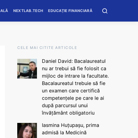
OALĂ
NEXTLAB.TECH
EDUCAȚIE FINANCIARĂ
CELE MAI CITITE ARTICOLE
Daniel David: Bacalaureatul
nu ar trebui să fie folosit ca
mijloc de intrare la facultate.
Bacalaureatul trebuie să fie
un examen care certifică
competențele pe care le ai
după parcursul unui
învățământ obligatoriu
Iasmina Huțupașu, prima
admisă la Medicină