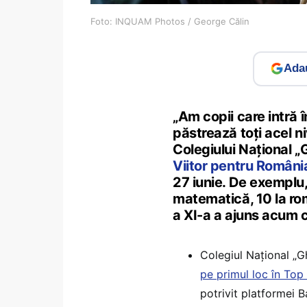
Foto: INQUAM Photos / George Călin
Adau
„Am copii care intră î
păstrează toți acel ni
Colegiului Național „
Viitor pentru Români
27 iunie. De exemplu, 
matematică, 10 la româ
a XI-a a ajuns acum c
Colegiul Național „G
pe primul loc în Top
potrivit platformei 