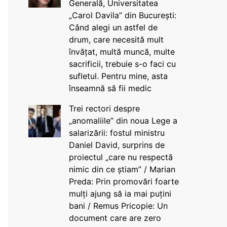
Generală, Universitatea
„Carol Davila” din București:
Când alegi un astfel de
drum, care necesită mult
învățat, multă muncă, multe
sacrificii, trebuie s-o faci cu
sufletul. Pentru mine, asta
înseamnă să fii medic
Trei rectori despre
„anomaliile” din noua Lege a
salarizării: fostul ministru
Daniel David, surprins de
proiectul „care nu respectă
nimic din ce știam” / Marian
Preda: Prin promovări foarte
mulți ajung să ia mai puțini
bani / Remus Pricopie: Un
document care are zero