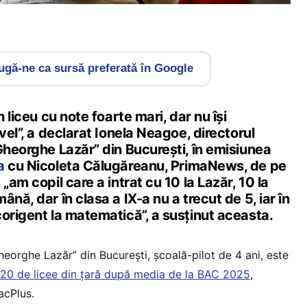
gă-ne ca sursă preferată în Google
n liceu cu note foarte mari, dar nu își
vel”, a declarat Ionela Neagoe, directorul
Gheorghe Lazăr” din București, în emisiunea
a
cu Nicoleta Călugăreanu, PrimaNews, de pe
„am copil care a intrat cu 10 la Lazăr, 10 la
nă, dar în clasa a IX-a nu a trecut de 5, iar în
origent la matematică”, a susținut aceasta.
heorghe Lazăr” din București, școală-pilot de 4 ani, este
 20 de licee din țară după media de la BAC 2025
,
BacPlus.