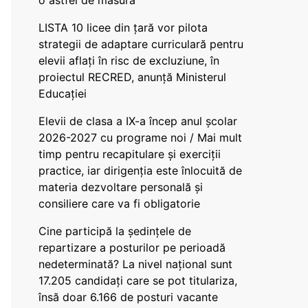
o astfel de măsură
LISTA 10 licee din țară vor pilota
strategii de adaptare curriculară pentru
elevii aflați în risc de excluziune, în
proiectul RECRED, anunță Ministerul
Educației
Elevii de clasa a IX-a încep anul școlar
2026-2027 cu programe noi / Mai mult
timp pentru recapitulare și exerciții
practice, iar dirigenția este înlocuită de
materia dezvoltare personală și
consiliere care va fi obligatorie
Cine participă la ședințele de
repartizare a posturilor pe perioadă
nedeterminată? La nivel național sunt
17.205 candidați care se pot titulariza,
însă doar 6.166 de posturi vacante