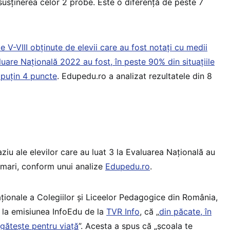
usținerea celor 2 probe. Este o diferență de peste 7
le V-VIII obţinute de elevii care au fost notați cu medii
uare Națională 2022 au fost, în peste 90% din situațiile
 puțin 4 puncte
. Edupedu.ro a analizat rezultatele din 8
ziu ale elevilor care au luat 3 la Evaluarea Națională au
 mari, conform unui analize
Edupedu.ro
.
aționale a Colegiilor și Liceelor Pedagogice din România,
, la emisiunea InfoEdu de la
TVR Info
, că „
din păcate, în
gătește pentru viață
”. Acesta a spus că „școala te