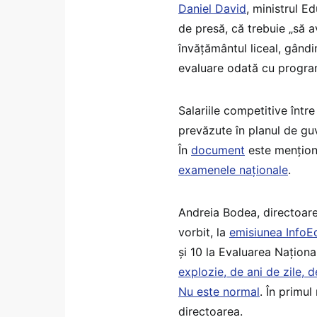
Daniel David
, ministrul Ed
de presă, că trebuie „să 
învățământul liceal, gând
evaluare odată cu program
Salariile competitive într
prevăzute în planul de gu
În
document
este mențio
examenele naționale
.
Andreia Bodea, directoarea
vorbit, la
emisiunea InfoE
și 10 la Evaluarea Național
explozie, de ani de zile, d
Nu este normal
. În primul
directoarea.