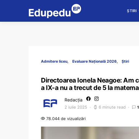
ȘTIRI
Admitere liceu
Evaluare Națională 2026
Știri
Directoarea Ionela Neagoe: Am cop
a IX-a nu a trecut de 5 la matemat
Redacția
2 iulie 2025
6 minute read
78.044 de vizualizări