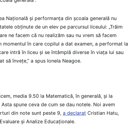
rea Națională și performanța din școala generală nu
tatele obținute de un elev pe parcursul liceului: „Trăim
n care ne facem că nu realizăm sau nu vrem să facem
 în momentul în care copilul a dat examen, a performat la
are intră în liceu și se întâmplă diverse în viața lui sau
at să învețe,” a spus Ionela Neagoe.
zicem, media 9.50 la Matematică, în generală, și la
6. Asta spune ceva de cum se dau notele. Noi avem
erturi din note sunt peste 9,
a declarat
Cristian Hatu,
Evaluare și Analize Educaționale.