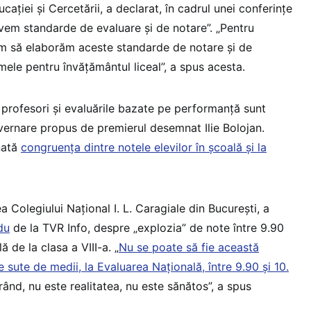
ucației și Cercetării, a declarat, în cadrul unei conferințe
avem standarde de evaluare și de notare”. „Pentru
im să elaborăm aceste standarde de notare și de
ele pentru învățământul liceal”, a spus acesta.
e profesori și evaluările bazate pe performanță sunt
vernare propus de premierul desemnat Ilie Bolojan.
nată
congruența dintre notele elevilor în școală și la
 Colegiului Național I. L. Caragiale din București, a
du
de la TVR Info, despre „explozia” de note între 9.90
ă de la clasa a VIII-a. „
Nu se poate să fie această
e sute de medii, la Evaluarea Națională, între 9.90 și 10.
 rând, nu este realitatea, nu este sănătos”, a spus