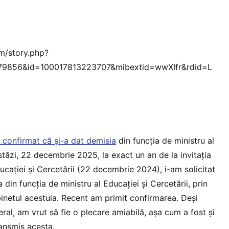
m/story.php?
79856&id=100017813223707&mibextid=wwXIfr&rdid=L
 confirmat că și-a dat demisia
din funcția de ministru al
Astăzi, 22 decembrie 2025, la exact un an de la invitația
ucației și Cercetării (22 decembrie 2024), i-am solicitat
din funcția de ministru al Educației și Cercetării, prin
inetul acestuia. Recent am primit confirmarea. Deși
eral, am vrut să fie o plecare amiabilă, așa cum a fost și
ransmis acesta.