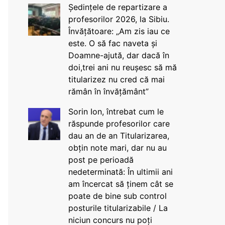
Ședințele de repartizare a
profesorilor 2026, la Sibiu.
Învățătoare: „Am zis iau ce
este. O să fac naveta și
Doamne-ajută, dar dacă în
doi,trei ani nu reușesc să mă
titularizez nu cred că mai
rămân în învățământ”
Sorin Ion, întrebat cum le
răspunde profesorilor care
dau an de an Titularizarea,
obțin note mari, dar nu au
post pe perioadă
nedeterminată: În ultimii ani
am încercat să ținem cât se
poate de bine sub control
posturile titularizabile / La
niciun concurs nu poți