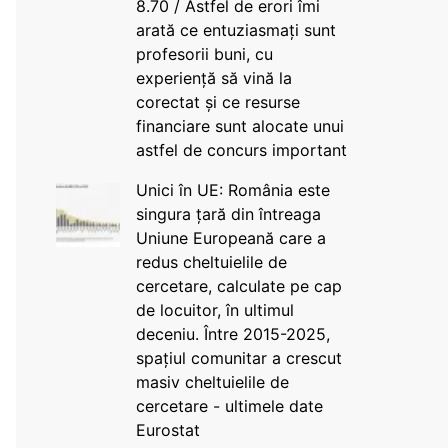
8.70 / Astfel de erori îmi
arată ce entuziasmați sunt
profesorii buni, cu
experiență să vină la
corectat și ce resurse
financiare sunt alocate unui
astfel de concurs important
Unici în UE: România este
singura țară din întreaga
Uniune Europeană care a
redus cheltuielile de
cercetare, calculate pe cap
de locuitor, în ultimul
deceniu. Între 2015-2025,
spațiul comunitar a crescut
masiv cheltuielile de
cercetare - ultimele date
Eurostat