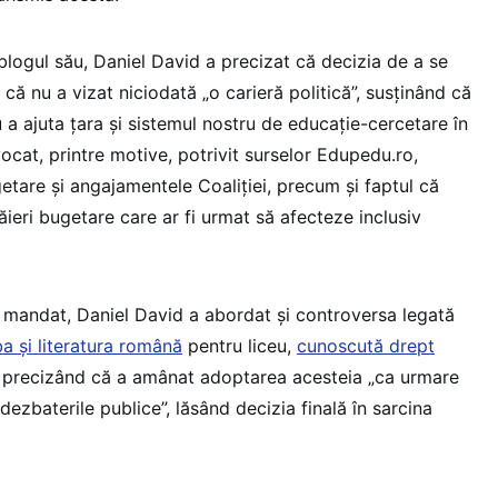
blogul său, Daniel David a precizat că decizia de a se
i că nu a vizat niciodată „o carieră politică”, susținând că
 a ajuta țara și sistemul nostru de educație-cercetare în
invocat, printre motive, potrivit surselor Edupedu.ro,
getare și angajamentele Coaliției, precum și faptul că
ăieri bugetare care ar fi urmat să afecteze inclusiv
de mandat, Daniel David a abordat și controversa legată
ba și literatura română
pentru liceu,
cunoscută drept
, precizând că a amânat adoptarea acesteia „ca urmare
dezbaterile publice”, lăsând decizia finală în sarcina