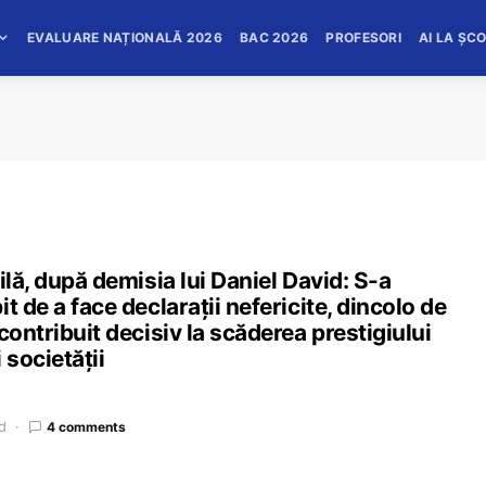
EVALUARE NAȚIONALĂ 2026
BAC 2026
PROFESORI
AI LA ȘC
ilă, după demisia lui Daniel David: S-a
t de a face declarații nefericite, dincolo de
contribuit decisiv la scăderea prestigiului
 societății
d
4 comments