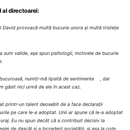
 al directoarei:
l David provoacă multă bucurie unora și multă tristețe
a sunt valide, așa spun psihologii, motivele de bucurie
e.
ci bucuroasă, numiți-mă lipsită de sentimente
, dar
m găsit nici urmă de ele în acest caz.
t printr-un talent deosebit de a face declarații
urile pe care le-a adoptat. Unii ar spune că le-a adoptat
 curaj. Eu nu spun decât că a contribuit decisiv la
siei de dascăl și a încrederii societății, și așa la cote