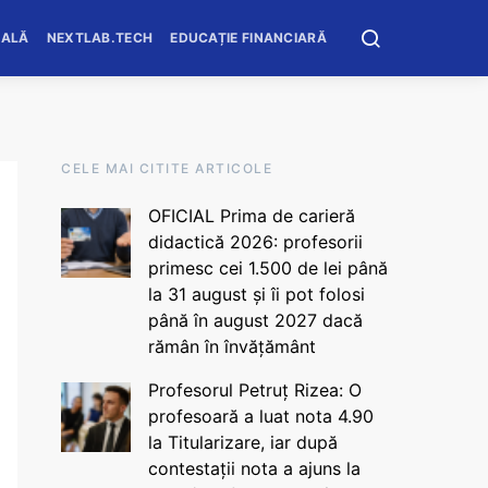
OALĂ
NEXTLAB.TECH
EDUCAȚIE FINANCIARĂ
CELE MAI CITITE ARTICOLE
OFICIAL Prima de carieră
didactică 2026: profesorii
primesc cei 1.500 de lei până
la 31 august și îi pot folosi
până în august 2027 dacă
rămân în învățământ
Profesorul Petruț Rizea: O
profesoară a luat nota 4.90
la Titularizare, iar după
contestații nota a ajuns la