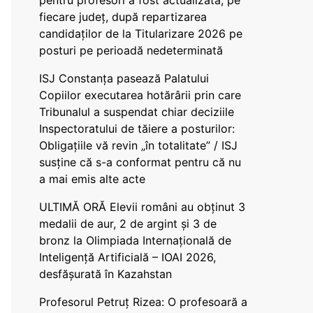
pentru profesori a fost actualizată, pe
fiecare județ, după repartizarea
candidaților de la Titularizare 2026 pe
posturi pe perioadă nedeterminată
ISJ Constanța pasează Palatului
Copiilor executarea hotărârii prin care
Tribunalul a suspendat chiar deciziile
Inspectoratului de tăiere a posturilor:
Obligațiile vă revin „în totalitate” / ISJ
susține că s-a conformat pentru că nu
a mai emis alte acte
ULTIMĂ ORĂ Elevii români au obținut 3
medalii de aur, 2 de argint și 3 de
bronz la Olimpiada Internațională de
Inteligență Artificială – IOAI 2026,
desfășurată în Kazahstan
Profesorul Petruț Rizea: O profesoară a