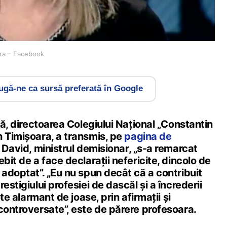
oara – Facebook
gă-ne ca sursă preferată în Google
ilă, directoarea Colegiului Național „Constantin
n Timișoara, a transmis, pe
pagina de
l David, ministrul demisionar, „s-a remarcat
bit de a face declarații nefericite, dincolo de
 adoptat”. „Eu nu spun decât că a contribuit
estigiului profesiei de dascăl și a încrederii
ote alarmant de joase, prin afirmații și
controversate”, este de părere profesoara.