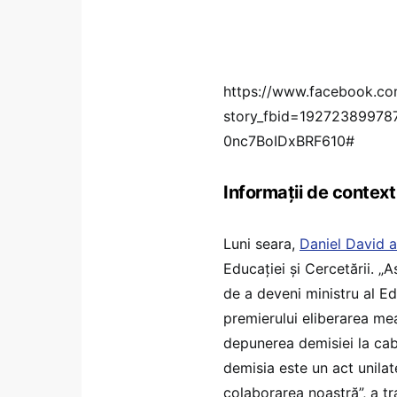
https://www.facebook.co
story_fbid=19272389978
0nc7BoIDxBRF610#
Informații de context
Luni seara,
Daniel David a
Educației și Cercetării. „
de a deveni ministru al Ed
premierului eliberarea mea 
depunerea demisiei la cab
demisia este un act unilat
colaborarea noastră”, a t