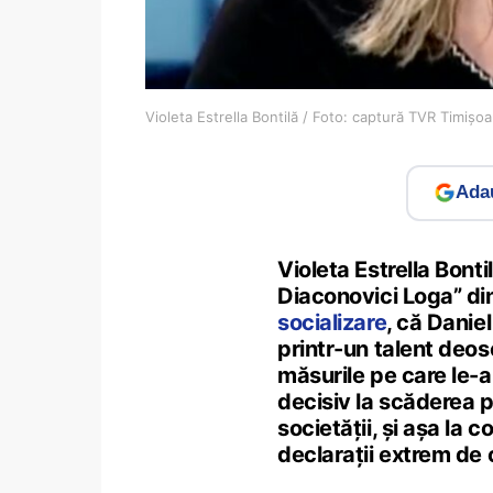
Violeta Estrella Bontilă / Foto: captură TVR Timiș
Adau
Violeta Estrella Bont
Diaconovici Loga” di
socializare
, că Danie
printr-un talent deose
măsurile pe care le-a
decisiv la scăderea pr
societății, și așa la c
declarații extrem de 