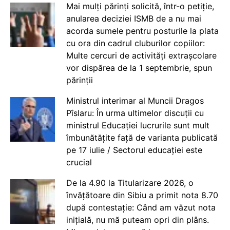
Mai mulți părinți solicită, într-o petiție,
anularea deciziei ISMB de a nu mai
acorda sumele pentru posturile la plata
cu ora din cadrul cluburilor copiilor:
Multe cercuri de activități extrașcolare
vor dispărea de la 1 septembrie, spun
părinții
Ministrul interimar al Muncii Dragos
Pîslaru: În urma ultimelor discuții cu
ministrul Educației lucrurile sunt mult
îmbunătățite față de varianta publicată
pe 17 iulie / Sectorul educației este
crucial
De la 4.90 la Titularizare 2026, o
învățătoare din Sibiu a primit nota 8.70
după contestație: Când am văzut nota
inițială, nu mă puteam opri din plâns.