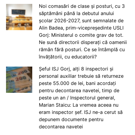
Noi comasări de clase și posturi, cu 3
săptămâni până la debutul anului
școlar 2026-2027, sunt semnalate de
Alin Badea, prim-vicepreședinte USLI
Gorj: Ministerul o comite grav de tot.
Ne sună directorii disperați că oamenii
rămân fără posturi. Ce se întâmplă cu
învățătorii, cu educatorii?
Șeful ISJ Gorj, alți 8 inspectori și
personal auxiliar trebuie să returneze
peste 55.000 de lei, bani acordați
pentru decontarea navetei, timp de
peste un an / Inspectorul general,
Marian Staicu: La vremea aceea nu
eram inspector șef. ISJ ne-a cerut să
depunem documente pentru
decontarea navetei