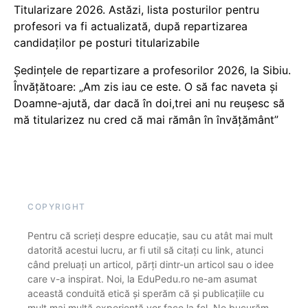
Titularizare 2026. Astăzi, lista posturilor pentru
profesori va fi actualizată, după repartizarea
candidaților pe posturi titularizabile
Ședințele de repartizare a profesorilor 2026, la Sibiu.
Învățătoare: „Am zis iau ce este. O să fac naveta și
Doamne-ajută, dar dacă în doi,trei ani nu reușesc să
mă titularizez nu cred că mai rămân în învățământ”
COPYRIGHT
Pentru că scrieți despre educație, sau cu atât mai mult
datorită acestui lucru, ar fi util să citați cu link, atunci
când preluați un articol, părți dintr-un articol sau o idee
care v-a inspirat. Noi, la EduPedu.ro ne-am asumat
această conduită etică și sperăm că și publicațiile cu
mult mai multă experiență vor face la fel. Ne bucurăm