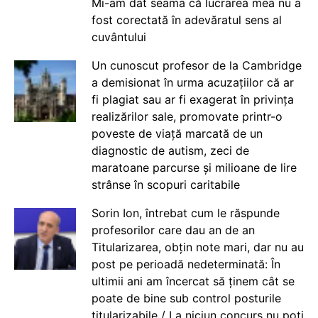
Mi-am dat seama că lucrarea mea nu a
fost corectată în adevăratul sens al
cuvântului
Un cunoscut profesor de la Cambridge
a demisionat în urma acuzațiilor că ar
fi plagiat sau ar fi exagerat în privința
realizărilor sale, promovate printr-o
poveste de viață marcată de un
diagnostic de autism, zeci de
maratoane parcurse și milioane de lire
strânse în scopuri caritabile
Sorin Ion, întrebat cum le răspunde
profesorilor care dau an de an
Titularizarea, obțin note mari, dar nu au
post pe perioadă nedeterminată: În
ultimii ani am încercat să ținem cât se
poate de bine sub control posturile
titularizabile / La niciun concurs nu poți