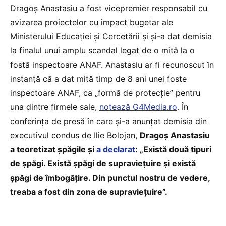
Dragoș Anastasiu a fost vicepremier responsabil cu
avizarea proiectelor cu impact bugetar ale
Ministerului Educației și Cercetării și și-a dat demisia
la finalul unui amplu scandal legat de o mită la o
fostă inspectoare ANAF. Anastasiu ar fi recunoscut în
instanță că a dat mită timp de 8 ani unei foste
inspectoare ANAF, ca „formă de protecție” pentru
una dintre firmele sale,
notează G4Media.ro
. În
conferința de presă în care și-a anunțat demisia din
executivul condus de Ilie Bolojan,
Dragoș Anastasiu
a teoretizat șpăgile și
a declarat
: „Există două tipuri
de şpăgi. Există şpăgi de supravieţuire şi există
şpăgi de îmbogăţire. Din punctul nostru de vedere,
treaba a fost din zona de supravieţuire”.