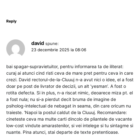
Reply
david
spune:
23 decembrie 2025 la 08:06
bai spagar-supravietuitor, pentru informarea ta de iliterat:
curaj ai atunci cind risti ceva de mare pret pentru ceva in care
crezi. David rectorul-de-la-Cluuuj n-a avut nici o idee, el a fost
doar pe post de livrator de decizii, un alt ‘yesman’. A fost o
rotita defecta. Si in plus, n-a riscat nimic, deoarece miza pt. el
a fost nula; nu si-a pierdut decit bruma de imagine de
psiholog-intelectual de nebagat in seama, din care oricum nu
traieste. ‘Napoi la postul caldut de la Cluuuj. Recomandare:
cineteste ceva ma multe carti dincolo de pliantele de vacante
low-cost vindute amarastenilor, si vei intelege si tu sintagme si
nuante. Pina atunci, stai departe de texte pretentioase.