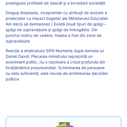
prestigiului profesiei de dascăl și a încrederii societății
Dragoș Anastasiu, vicepremier cu atribuții de avizare a
proiectelor cu impact bugetar ale Ministerului Educației:
Am decis să demisionez / Există două tipuri de şpăgi –
şpăgi de supravieţuire şi şpăgi de îmbogăţire. Din
punctul nostru de vedere, treaba a fost din zona de
supravieţuire
Reacție a sindicatului SIPA Muntenia după demisia lui
Daniel David: Plecarea ministrului reprezintă un
eveniment politic, nu o rezolvare a crizei profunde din
învățământul preuniversitar. Schimbarea de persoane
nu este suficientă, este nevoie de schimbarea deciziilor
politice