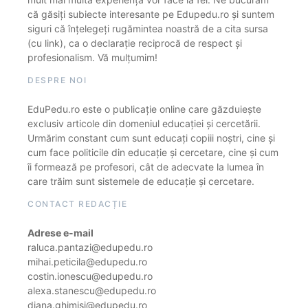
că găsiți subiecte interesante pe Edupedu.ro și suntem
siguri că înțelegeți rugămintea noastră de a cita sursa
(cu link), ca o declarație reciprocă de respect și
profesionalism. Vă mulțumim!
DESPRE NOI
EduPedu.ro este o publicație online care găzduiește
exclusiv articole din domeniul educației și cercetării.
Urmărim constant cum sunt educați copiii noștri, cine și
cum face politicile din educație și cercetare, cine și cum
îi formează pe profesori, cât de adecvate la lumea în
care trăim sunt sistemele de educație și cercetare.
CONTACT REDACȚIE
Adrese e-mail
raluca.pantazi@edupedu.ro
mihai.peticila@edupedu.ro
costin.ionescu@edupedu.ro
alexa.stanescu@edupedu.ro
diana.ghimisi@edupedu.ro