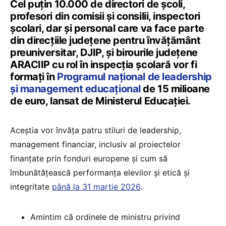
Cel puțin 10.000 de directori de școli,
profesori din comisii și consilii, inspectori
școlari, dar și personal care va face parte
din direcțiile județene pentru învățământ
preuniversitar, DJIP, și birourile județene
ARACIIP cu rol în inspecția școlară vor fi
formați în
Programul național de leadership
și management educațional
de 15 milioane
de euro, lansat de Ministerul Educației.
Aceștia vor învăța patru stiluri de leadership,
management financiar, inclusiv al proiectelor
finanțate prin fonduri europene și cum să
îmbunătățească performanța elevilor și etică și
integritate
până la 31 martie 2026
.
Amintim că ordinele de ministru privind