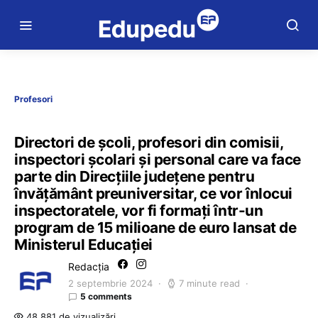
Profesori
Directori de școli, profesori din comisii,
inspectori școlari și personal care va face
parte din Direcțiile județene pentru
învățământ preuniversitar, ce vor înlocui
inspectoratele, vor fi formați într-un
program de 15 milioane de euro lansat de
Ministerul Educației
Redacția
2 septembrie 2024
7 minute read
5 comments
48.881 de vizualizări