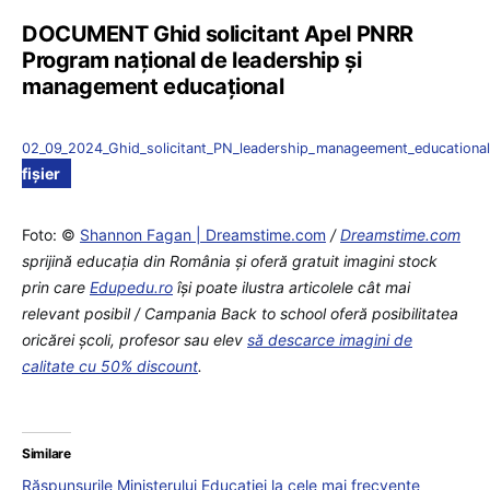
DOCUMENT Ghid solicitant Apel PNRR
Program național de leadership și
management educațional
02_09_2024_Ghid_solicitant_PN_leadership_manageement_educational
fișier
Foto: ©
Shannon Fagan | Dreamstime.com
/
Dreamstime.com
sprijină educaţia din România şi oferă gratuit imagini stock
prin care
Edupedu.ro
îşi poate ilustra articolele cât mai
relevant posibil / Campania Back to school oferă posibilitatea
oricărei școli, profesor sau elev
să descarce imagini de
calitate cu 50% discount
.
Similare
Răspunsurile Ministerului Educației la cele mai frecvente