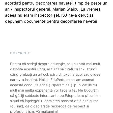
acordați pentru decontarea navetei, timp de peste un
an / Inspectorul general, Marian Staicu: La vremea
aceea nu eram inspector șef. ISJ ne-a cerut să
depunem documente pentru decontarea navetei
COPYRIGHT
Pentru că scrieți despre educație, sau cu atât mai mult
datorită acestui lucru, ar fi util să citați cu link, atunci
când preluați un articol, părți dintr-un articol sau o idee
care v-a inspirat. Noi, la EduPedu.ro ne-am asumat
această conduită etică și sperăm că și publicațiile cu
mult mai multă experiență vor face la fel. Ne bucurăm
că găsiți subiecte interesante pe Edupedu.ro și suntem
siguri că înțelegeți rugămintea noastră de a cita sursa
(cu link), ca o declarație reciprocă de respect și
profesionalism. Vă mulțumim!