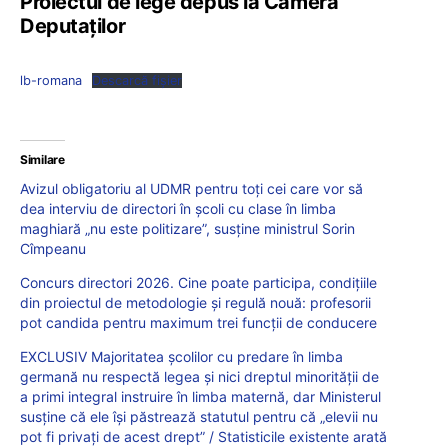
Proiectul de lege depus la Camera
Deputaților
lb-romana
Descarcă fișier
Similare
Avizul obligatoriu al UDMR pentru toți cei care vor să
dea interviu de directori în școli cu clase în limba
maghiară „nu este politizare”, susține ministrul Sorin
Cîmpeanu
Concurs directori 2026. Cine poate participa, condițiile
din proiectul de metodologie și regulă nouă: profesorii
pot candida pentru maximum trei funcții de conducere
EXCLUSIV Majoritatea școlilor cu predare în limba
germană nu respectă legea și nici dreptul minorității de
a primi integral instruire în limba maternă, dar Ministerul
susține că ele își păstrează statutul pentru că „elevii nu
pot fi privați de acest drept” / Statisticile existente arată