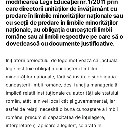
modificarea Legii Educației nr. 1/2011 prin
care directorii unităților de învățământ cu
predare în limbile minorităților naționale sau
cu secții de predare în limbile minorităților
naționale, au obligația cunoașterii limbii
române sau al limbii respective pe care să o
dovedească cu documente justificative.
Inițiatorii proiectului de lege motivează că „actuala
lege instituie obligaţia cunoaşterii limbilor
minorităţilor naţionale, fără să instituie şi obligaţia
cunoaşterii limbii române, deşi funcţia managerială
implică relaţii instituţionale cu autorităţi ale statului
român, atât la nivel local cât şi guvernamental, iar
astfel de relaţii necesită o bună cunoaştere a limbii
române, precum şi capacitatea de înţelegere,
interpretare şi aplicare a legilor”, se arată în