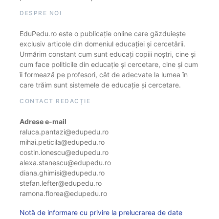
DESPRE NOI
EduPedu.ro este o publicație online care găzduiește
exclusiv articole din domeniul educației și cercetării.
Urmărim constant cum sunt educați copiii noștri, cine și
cum face politicile din educație și cercetare, cine și cum
îi formează pe profesori, cât de adecvate la lumea în
care trăim sunt sistemele de educație și cercetare.
CONTACT REDACȚIE
Adrese e-mail
raluca.pantazi@edupedu.ro
mihai.peticila@edupedu.ro
costin.ionescu@edupedu.ro
alexa.stanescu@edupedu.ro
diana.ghimisi@edupedu.ro
stefan.lefter@edupedu.ro
ramona.florea@edupedu.ro
Notă de informare cu privire la prelucrarea de date