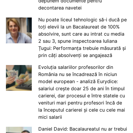
depunem documente pentru
decontarea navetei
Nu poate liceul tehnologic să-i ducă pe
toți elevii la un Bacalaureat de 100%
absolvire, sunt care au intrat cu media
2 sau 3, spune inspectoarea Iuliana
Țugui: Performanța trebuie măsurată și
prin câți absolvenți se angajează
Evoluția salariilor profesorilor din
România nu se încadrează în niciun
model european - analiză Eurydice:
salariul crește doar 25 de ani în timpul
carierei, dar procesul e între statele cu
venituri mari pentru profesori încă de
la începutul carierei și cele cu cele mai
mici salarii
Daniel David: Bacalaureatul nu ar trebui