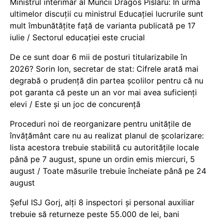
Ministrul interimar al Muncii Dragos Pîslaru: În urma
ultimelor discuții cu ministrul Educației lucrurile sunt
mult îmbunătățite față de varianta publicată pe 17
iulie / Sectorul educației este crucial
De ce sunt doar 6 mii de posturi titularizabile în
2026? Sorin Ion, secretar de stat: Cifrele arată mai
degrabă o prudență din partea școlilor pentru că nu
pot garanta că peste un an vor mai avea suficienți
elevi / Este și un joc de concurență
Proceduri noi de reorganizare pentru unitățile de
învățământ care nu au realizat planul de școlarizare:
lista acestora trebuie stabilită cu autoritățile locale
până pe 7 august, spune un ordin emis miercuri, 5
august / Toate măsurile trebuie încheiate până pe 24
august
Șeful ISJ Gorj, alți 8 inspectori și personal auxiliar
trebuie să returneze peste 55.000 de lei, bani