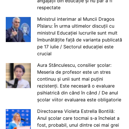
angajații din educație și nu par a fi
respectate
Ministrul interimar al Muncii Dragos
Pîslaru: În urma ultimelor discuții cu
ministrul Educației lucrurile sunt mult
îmbunătățite față de varianta publicată
pe 17 iulie / Sectorul educației este
crucial
Aura Stănculescu, consilier școlar:
Meseria de profesor este un stres
continuu și unii sunt mai puțini
rezistenți. Este necesară o evaluare
psihiatrică din când în când / De anul
școlar viitor evaluarea este obligatorie
Directoarea Violeta Estrella Bontilă:
Anul școlar care tocmai s-a încheiat a
fost, probabil, unul dintre cei mai grei