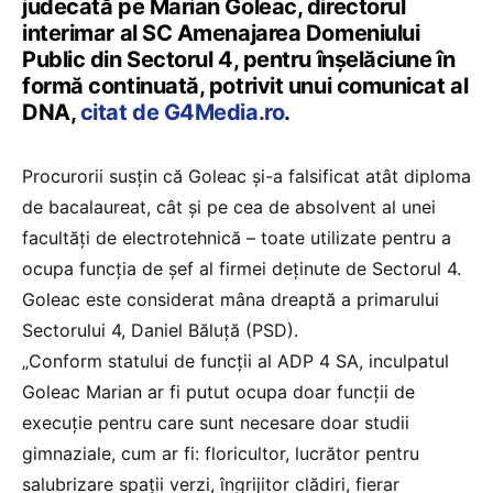
judecată pe Marian Goleac, directorul
interimar al SC Amenajarea Domeniului
Public din Sectorul 4, pentru înșelăciune în
formă continuată, potrivit unui comunicat al
DNA,
citat de G4Media.ro
.
Procurorii susțin că Goleac și-a falsificat atât diploma
de bacalaureat, cât și pe cea de absolvent al unei
facultăți de electrotehnică – toate utilizate pentru a
ocupa funcția de șef al firmei deținute de Sectorul 4.
Goleac este considerat mâna dreaptă a primarului
Sectorului 4, Daniel Băluță (PSD).
„Conform statului de funcții al ADP 4 SA, inculpatul
Goleac Marian ar fi putut ocupa doar funcții de
execuție pentru care sunt necesare doar studii
gimnaziale, cum ar fi: floricultor, lucrător pentru
salubrizare spații verzi, îngrijitor clădiri, fierar