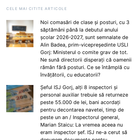
CELE MAI CITITE ARTICOLE
Noi comasări de clase și posturi, cu 3
săptămâni până la debutul anului
școlar 2026-2027, sunt semnalate de
Alin Badea, prim-vicepreședinte USLI
Gorj: Ministerul o comite grav de tot.
Ne sună directorii disperați că oamenii
rămân fără posturi. Ce se întâmplă cu
învățătorii, cu educatorii?
Șeful ISJ Gorj, alți 8 inspectori și
personal auxiliar trebuie să returneze
peste 55.000 de lei, bani acordați
pentru decontarea navetei, timp de
peste un an / Inspectorul general,
Marian Staicu: La vremea aceea nu
eram inspector șef. ISJ ne-a cerut să
depunem documente pentru