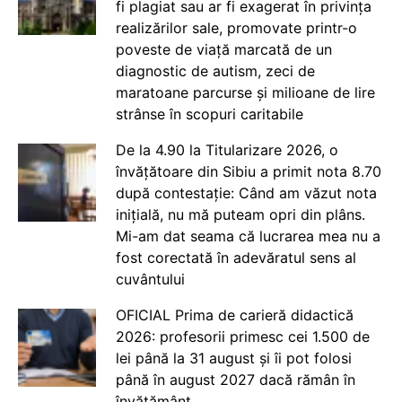
fi plagiat sau ar fi exagerat în privința
realizărilor sale, promovate printr-o
poveste de viață marcată de un
diagnostic de autism, zeci de
maratoane parcurse și milioane de lire
strânse în scopuri caritabile
De la 4.90 la Titularizare 2026, o
învățătoare din Sibiu a primit nota 8.70
după contestație: Când am văzut nota
inițială, nu mă puteam opri din plâns.
Mi-am dat seama că lucrarea mea nu a
fost corectată în adevăratul sens al
cuvântului
OFICIAL Prima de carieră didactică
2026: profesorii primesc cei 1.500 de
lei până la 31 august și îi pot folosi
până în august 2027 dacă rămân în
învățământ