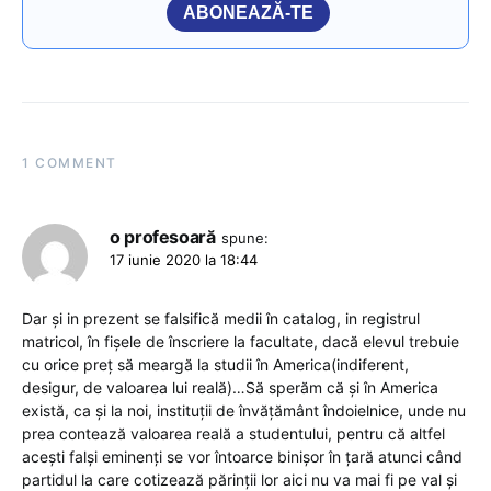
ABONEAZĂ-TE
1 COMMENT
o profesoară
spune:
17 iunie 2020 la 18:44
Dar și in prezent se falsifică medii în catalog, in registrul
matricol, în fișele de înscriere la facultate, dacă elevul trebuie
cu orice preț să meargă la studii în America(indiferent,
desigur, de valoarea lui reală)…Să sperăm că și în America
există, ca și la noi, instituții de învățământ îndoielnice, unde nu
prea contează valoarea reală a studentului, pentru că altfel
acești falși eminenți se vor întoarce binișor în țară atunci când
partidul la care cotizează părinții lor aici nu va mai fi pe val și