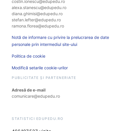
costin.ionescu@edupedu.ro
alexa.stanescu@edupedu.ro
diana.ghimisi@edupedu.ro
stefan.lefter@edupedu.ro
ramona.florea@edupedu.ro
Notă de informare cu privire la prelucrarea de date
personale prin intermediul site-ului
Politica de cookie
Modifică setarile cookie-urilor
PUBLICITATE ȘI PARTENERIATE
Adresă de e-mail
comunicare@edupedu.ro
STATISTICI EDUPEDU.RO