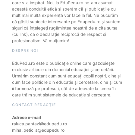
care v-a inspirat. Noi, la EduPedu.ro ne-am asumat
această conduită etică și sperăm că și publicațiile cu
mult mai multă experiență vor face la fel. Ne bucurăm
că găsiți subiecte interesante pe Edupedu.ro și suntem
siguri că înțelegeți rugămintea noastră de a cita sursa
(cu link), ca o declarație reciprocă de respect și
profesionalism. Vă mulțumim!
DESPRE NOI
EduPedu.ro este o publicație online care găzduiește
exclusiv articole din domeniul educației și cercetării.
Urmărim constant cum sunt educați copiii noștri, cine și
cum face politicile din educație și cercetare, cine și cum
îi formează pe profesori, cât de adecvate la lumea în
care trăim sunt sistemele de educație și cercetare.
CONTACT REDACȚIE
Adrese e-mail
raluca.pantazi@edupedu.ro
mihai.peticila@edupedu.ro