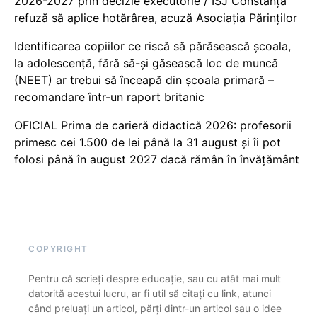
2026-2027 prin decizie executorie / ISJ Constanța
refuză să aplice hotărârea, acuză Asociația Părinților
Identificarea copiilor ce riscă să părăsească școala,
la adolescență, fără să-și găsească loc de muncă
(NEET) ar trebui să înceapă din școala primară –
recomandare într-un raport britanic
OFICIAL Prima de carieră didactică 2026: profesorii
primesc cei 1.500 de lei până la 31 august și îi pot
folosi până în august 2027 dacă rămân în învățământ
COPYRIGHT
Pentru că scrieți despre educație, sau cu atât mai mult
datorită acestui lucru, ar fi util să citați cu link, atunci
când preluați un articol, părți dintr-un articol sau o idee