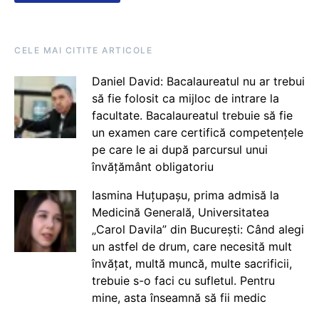
CELE MAI CITITE ARTICOLE
Daniel David: Bacalaureatul nu ar trebui
să fie folosit ca mijloc de intrare la
facultate. Bacalaureatul trebuie să fie
un examen care certifică competențele
pe care le ai după parcursul unui
învățământ obligatoriu
Iasmina Huțupașu, prima admisă la
Medicină Generală, Universitatea
„Carol Davila” din București: Când alegi
un astfel de drum, care necesită mult
învățat, multă muncă, multe sacrificii,
trebuie s-o faci cu sufletul. Pentru
mine, asta înseamnă să fii medic