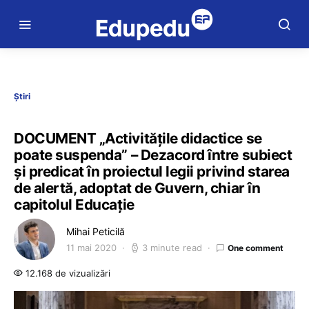
Știri
DOCUMENT „Activitățile didactice se
poate suspenda” – Dezacord între subiect
și predicat în proiectul legii privind starea
de alertă, adoptat de Guvern, chiar în
capitolul Educație
Mihai Peticilă
11 mai 2020
3 minute read
One comment
12.168 de vizualizări