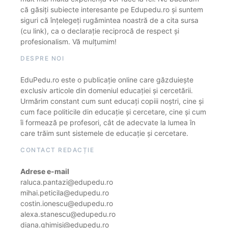
că găsiți subiecte interesante pe Edupedu.ro și suntem
siguri că înțelegeți rugămintea noastră de a cita sursa
(cu link), ca o declarație reciprocă de respect și
profesionalism. Vă mulțumim!
DESPRE NOI
EduPedu.ro este o publicație online care găzduiește
exclusiv articole din domeniul educației și cercetării.
Urmărim constant cum sunt educați copiii noștri, cine și
cum face politicile din educație și cercetare, cine și cum
îi formează pe profesori, cât de adecvate la lumea în
care trăim sunt sistemele de educație și cercetare.
CONTACT REDACȚIE
Adrese e-mail
raluca.pantazi@edupedu.ro
mihai.peticila@edupedu.ro
costin.ionescu@edupedu.ro
alexa.stanescu@edupedu.ro
diana.ghimisi@edupedu.ro