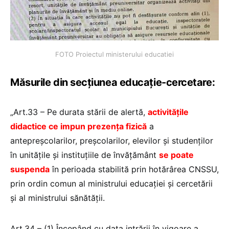
FOTO Proiectul ministerului educatiei
Măsurile din secțiunea educație-cercetare:
„Art.33 – Pe durata stării de alertă,
activitățile
didactice ce impun prezența fizică
a
antepreşcolarilor, preşcolarilor, elevilor şi studenţilor
în unităţile şi instituţiile de învăţământ
se poate
suspenda
în perioada stabilită prin hotărârea CNSSU,
prin ordin comun al ministrului educației și cercetării
și al ministrului sănătății.
Art.34 – (1) Începând cu data intrării în vigoare a