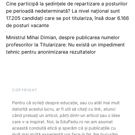
Cine participă la ședințele de repartizare a posturilor
pe perioadă nedeterminată? La nivel național sunt
17.205 candidați care se pot titulariza, însă doar 6.166
de posturi vacante
Ministrul Mihai Dimian, despre publicarea numelor
profesorilor la Titularizare: Nu există un impediment
tehnic pentru anonimizarea rezultatelor
COPYRIGHT
Pentru că scrieți despre educație, sau cu atât mai mult
datorită acestui lucru, ar fi util să citați cu link, atunci
când preluați un articol, părți dintr-un articol sau o idee
care v-a inspirat. Noi, la EduPedu.ro ne-am asumat
această conduită etică și sperăm că și publicațiile cu
mult mai multă experiență vor face la fel. Ne bucurăm