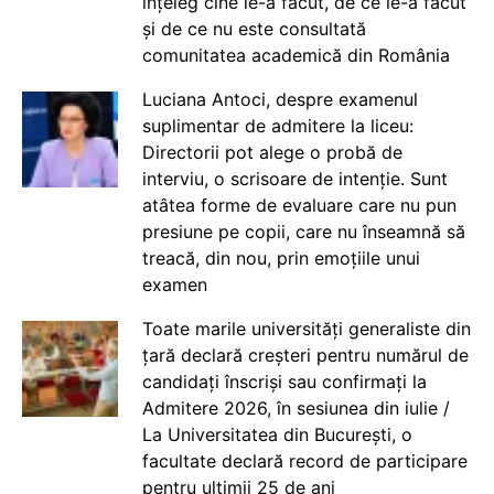
înțeleg cine le-a făcut, de ce le-a făcut
și de ce nu este consultată
comunitatea academică din România
Luciana Antoci, despre examenul
suplimentar de admitere la liceu:
Directorii pot alege o probă de
interviu, o scrisoare de intenție. Sunt
atâtea forme de evaluare care nu pun
presiune pe copii, care nu înseamnă să
treacă, din nou, prin emoțiile unui
examen
Toate marile universități generaliste din
țară declară creșteri pentru numărul de
candidați înscriși sau confirmați la
Admitere 2026, în sesiunea din iulie /
La Universitatea din București, o
facultate declară record de participare
pentru ultimii 25 de ani