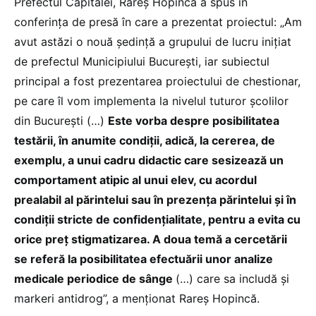
Prefectul Capitalei, Rareş Hopincă a spus în
conferința de presă în care a prezentat proiectul: „Am
avut astăzi o nouă şedinţă a grupului de lucru iniţiat
de prefectul Municipiului Bucureşti, iar subiectul
principal a fost prezentarea proiectului de chestionar,
pe care îl vom implementa la nivelul tuturor şcolilor
din Bucureşti (…)
Este vorba despre posibilitatea
testării, în anumite condiţii, adică, la cererea, de
exemplu, a unui cadru didactic care sesizează un
comportament atipic al unui elev, cu acordul
prealabil al părintelui sau în prezenţa părintelui şi în
condiţii stricte de confidenţialitate, pentru a evita cu
orice preţ stigmatizarea. A doua temă a cercetării
se referă la posibilitatea efectuării unor analize
medicale periodice de sânge
(…) care sa includă şi
markeri antidrog”, a menţionat Rareş Hopincă.