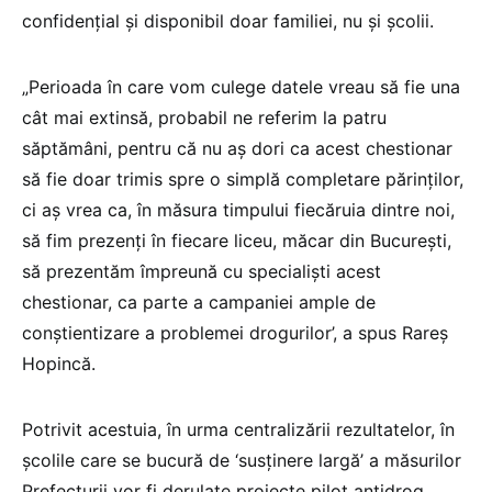
confidenţial şi disponibil doar familiei, nu și școlii.
„Perioada în care vom culege datele vreau să fie una
cât mai extinsă, probabil ne referim la patru
săptămâni, pentru că nu aş dori ca acest chestionar
să fie doar trimis spre o simplă completare părinţilor,
ci aş vrea ca, în măsura timpului fiecăruia dintre noi,
să fim prezenţi în fiecare liceu, măcar din Bucureşti,
să prezentăm împreună cu specialişti acest
chestionar, ca parte a campaniei ample de
conştientizare a problemei drogurilor’, a spus Rareş
Hopincă.
Potrivit acestuia, în urma centralizării rezultatelor, în
şcolile care se bucură de ‘susţinere largă’ a măsurilor
Prefecturii vor fi derulate proiecte pilot antidrog.