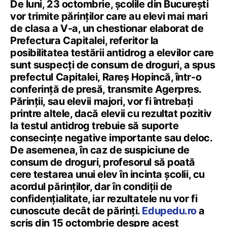
De luni, 23 octombrie, școlile din București
vor trimite părinților care au elevi mai mari
de clasa a V-a, un chestionar elaborat de
Prefectura Capitalei, referitor la
posibilitatea testării antidrog a elevilor care
sunt suspecți de consum de droguri, a spus
prefectul Capitalei, Rareș Hopincă, într-o
conferință de presă, transmite Agerpres.
Părinții, sau elevii majori, vor fi întrebați
printre altele, dacă elevii cu rezultat pozitiv
la testul antidrog trebuie să suporte
consecințe negative importante sau deloc.
De asemenea, în caz de suspiciune de
consum de droguri, profesorul să poată
cere testarea unui elev în incinta școlii, cu
acordul părinților, dar în condiții de
confidențialitate, iar rezultatele nu vor fi
cunoscute decât de părinți.
Edupedu.ro
a
scris din 15 octombrie despre acest