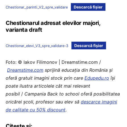
Descarcă fișier
Chestionar_parinti_V2_spre_validare
Chestionarul adresat elevilor majori,
varianta draft
Descarcă fișier
Chestionar_elevi_V3_spre_validare-3
Foto: © Iakov Filimonov | Dreamstime.com /
Dreamstime.com
sprijină educaţia din România şi
oferă gratuit imagini stock prin care
Edupedu.ro
îşi
poate ilustra articolele cât mai relevant
posibil
/
Campania Back to school oferă posibilitatea
oricărei școli, profesor sau elev să
descarce imagini
de calitate cu 50% discount
.
Citește și: