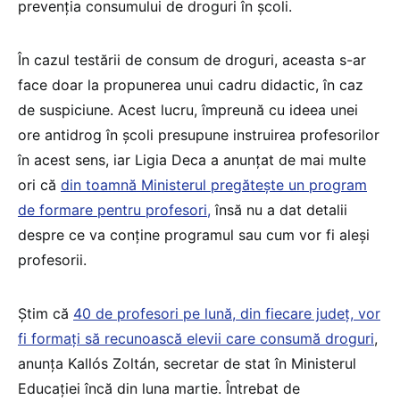
prevenția consumului de droguri în școli.
În cazul testării de consum de droguri, aceasta s-ar
face doar la propunerea unui cadru didactic, în caz
de suspiciune. Acest lucru, împreună cu ideea unei
ore antidrog în școli presupune instruirea profesorilor
în acest sens, iar Ligia Deca a anunțat de mai multe
ori că
din toamnă Ministerul pregătește un program
de formare pentru profesori,
însă nu a dat detalii
despre ce va conține programul sau cum vor fi aleși
profesorii.
Știm că
40 de profesori pe lună, din fiecare județ, vor
fi formați să recunoască elevii care consumă droguri
,
anunța Kallós Zoltán, secretar de stat în Ministerul
Educației încă din luna martie. Întrebat de