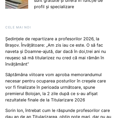
sunt gratuite și diferă în funcție de
profil și specializare
CELE MAI NOI
Ședințele de repartizare a profesorilor 2026, la
Brașov. Învățătoare: „Am zis iau ce este. O să fac
naveta și Doamne-ajută, dar dacă în doi,trei ani nu
reușesc să mă titularizez nu cred că mai rămân în
învățământ”
Săptămâna viitoare vom aproba memorandumul
necesar pentru ocuparea posturilor în creșele care
vor fi finalizate în perioada următoare, spune
premierul Bolojan, la 2 zile după ce s-au afișat
rezultatele finale de la Titularizare 2026
Sorin Ion, întrebat cum le răspunde profesorilor care
dau an de an Titularizarea, obțin note mari, dar nu au