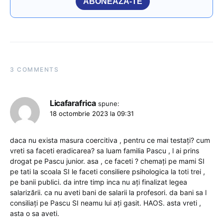
ABONEAZĂ-TE
3 COMMENTS
Licafarafrica
spune:
18 octombrie 2023 la 09:31
daca nu exista masura coercitiva , pentru ce mai testați? cum
vreti sa faceti eradicarea? sa luam familia Pascu , l ai prins
drogat pe Pascu junior. asa , ce faceti ? chemați pe mami SI
pe tati la scoala SI le faceti consiliere psihologica la toti trei ,
pe banii publici. da intre timp inca nu ați finalizat legea
salarizării. ca nu aveti bani de salarii la profesori. da bani sa l
consiliați pe Pascu SI neamu lui ați gasit. HAOS. asta vreti ,
asta o sa aveti.