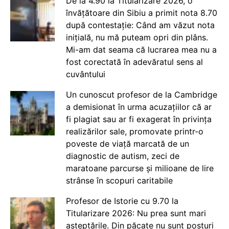
De la 4.90 la Titularizare 2026, o
învățătoare din Sibiu a primit nota 8.70
după contestație: Când am văzut nota
inițială, nu mă puteam opri din plâns.
Mi-am dat seama că lucrarea mea nu a
fost corectată în adevăratul sens al
cuvântului
Un cunoscut profesor de la Cambridge
a demisionat în urma acuzațiilor că ar
fi plagiat sau ar fi exagerat în privința
realizărilor sale, promovate printr-o
poveste de viață marcată de un
diagnostic de autism, zeci de
maratoane parcurse și milioane de lire
strânse în scopuri caritabile
Profesor de Istorie cu 9.70 la
Titularizare 2026: Nu prea sunt mari
așteptările. Din păcate nu sunt posturi