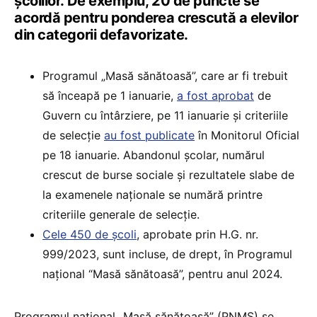
școlilor. De exemplu, 20 de puncte se
acordă pentru ponderea crescută a elevilor
din categorii defavorizate.
Programul „Masă sănătoasă”, care ar fi trebuit
să înceapă pe 1 ianuarie,
a fost aprobat
de
Guvern cu întârziere, pe 11 ianuarie și criteriile
de selecție
au fost publicate
în Monitorul Oficial
pe 18 ianuarie. Abandonul școlar, numărul
crescut de burse sociale și rezultatele slabe de
la examenele naționale se numără printre
criteriile generale de selecție.
Cele 450 de școli
, aprobate prin H.G. nr.
999/2023, sunt incluse, de drept, în Programul
național “Masă sănătoasă”, pentru anul 2024.
Programul național „Masă sănătoasă” (PNMS) se