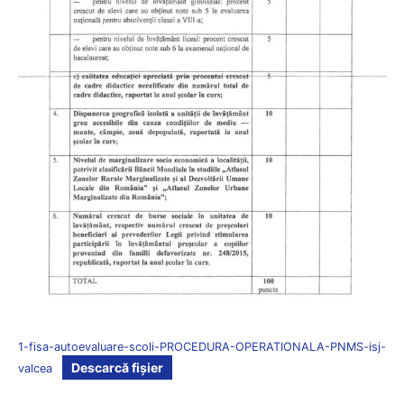
1-fisa-autoevaluare-scoli-PROCEDURA-OPERATIONALA-PNMS-isj-
Descarcă fișier
valcea