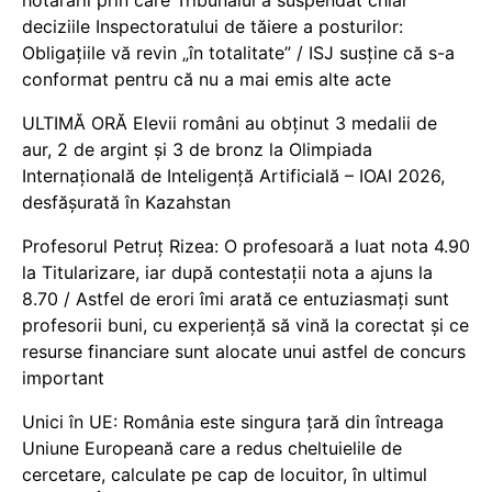
hotărârii prin care Tribunalul a suspendat chiar
deciziile Inspectoratului de tăiere a posturilor:
Obligațiile vă revin „în totalitate” / ISJ susține că s-a
conformat pentru că nu a mai emis alte acte
ULTIMĂ ORĂ Elevii români au obținut 3 medalii de
aur, 2 de argint și 3 de bronz la Olimpiada
Internațională de Inteligență Artificială – IOAI 2026,
desfășurată în Kazahstan
Profesorul Petruț Rizea: O profesoară a luat nota 4.90
la Titularizare, iar după contestații nota a ajuns la
8.70 / Astfel de erori îmi arată ce entuziasmați sunt
profesorii buni, cu experiență să vină la corectat și ce
resurse financiare sunt alocate unui astfel de concurs
important
Unici în UE: România este singura țară din întreaga
Uniune Europeană care a redus cheltuielile de
cercetare, calculate pe cap de locuitor, în ultimul