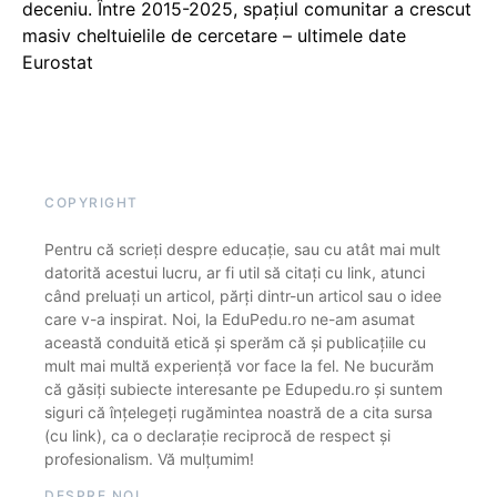
deceniu. Între 2015-2025, spațiul comunitar a crescut
masiv cheltuielile de cercetare – ultimele date
Eurostat
COPYRIGHT
Pentru că scrieți despre educație, sau cu atât mai mult
datorită acestui lucru, ar fi util să citați cu link, atunci
când preluați un articol, părți dintr-un articol sau o idee
care v-a inspirat. Noi, la EduPedu.ro ne-am asumat
această conduită etică și sperăm că și publicațiile cu
mult mai multă experiență vor face la fel. Ne bucurăm
că găsiți subiecte interesante pe Edupedu.ro și suntem
siguri că înțelegeți rugămintea noastră de a cita sursa
(cu link), ca o declarație reciprocă de respect și
profesionalism. Vă mulțumim!
DESPRE NOI