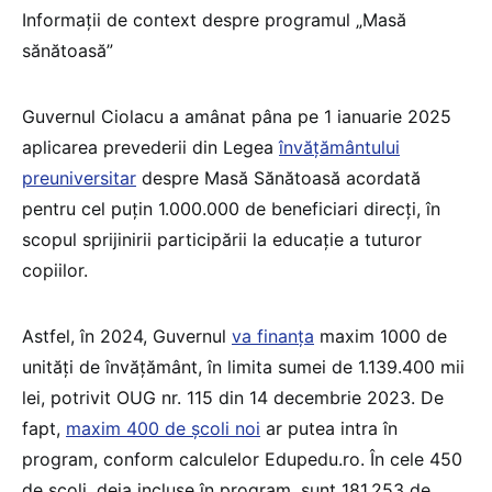
Informații de context despre programul „Masă
sănătoasă”
Guvernul Ciolacu a amânat pâna pe 1 ianuarie 2025
aplicarea prevederii din Legea
învățământului
preuniversitar
despre Masă Sănătoasă acordată
pentru cel puțin 1.000.000 de beneficiari direcți, în
scopul sprijinirii participării la educație a tuturor
copiilor.
Astfel, în 2024, Guvernul
va finanța
maxim 1000 de
unități de învățământ, în limita sumei de 1.139.400 mii
lei, potrivit OUG nr. 115 din 14 decembrie 2023. De
fapt,
maxim 400 de școli noi
ar putea intra în
program, conform calculelor Edupedu.ro. În cele 450
de școli, deja incluse în program, sunt 181.253 de