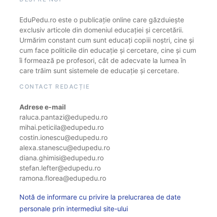
EduPedu.ro este o publicație online care găzduiește
exclusiv articole din domeniul educației și cercetării.
Urmărim constant cum sunt educați copiii noștri, cine și
cum face politicile din educație și cercetare, cine și cum
îi formează pe profesori, cât de adecvate la lumea în
care trăim sunt sistemele de educație și cercetare.
CONTACT REDACȚIE
Adrese e-mail
raluca.pantazi@edupedu.ro
mihai.peticila@edupedu.ro
costin.ionescu@edupedu.ro
alexa.stanescu@edupedu.ro
diana.ghimisi@edupedu.ro
stefan.lefter@edupedu.ro
ramona.florea@edupedu.ro
Notă de informare cu privire la prelucrarea de date
personale prin intermediul site-ului