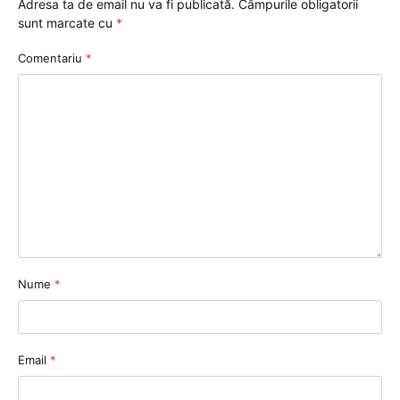
Adresa ta de email nu va fi publicată.
Câmpurile obligatorii
sunt marcate cu
*
Comentariu
*
Nume
*
Email
*