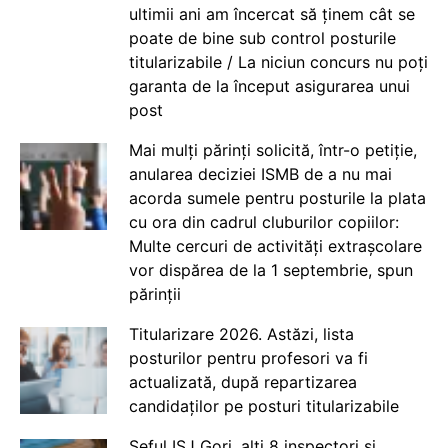
ultimii ani am încercat să ținem cât se
poate de bine sub control posturile
titularizabile / La niciun concurs nu poți
garanta de la început asigurarea unui
post
Mai mulți părinți solicită, într-o petiție,
anularea deciziei ISMB de a nu mai
acorda sumele pentru posturile la plata
cu ora din cadrul cluburilor copiilor:
Multe cercuri de activități extrașcolare
vor dispărea de la 1 septembrie, spun
părinții
Titularizare 2026. Astăzi, lista
posturilor pentru profesori va fi
actualizată, după repartizarea
candidaților pe posturi titularizabile
Șeful ISJ Gorj, alți 8 inspectori și