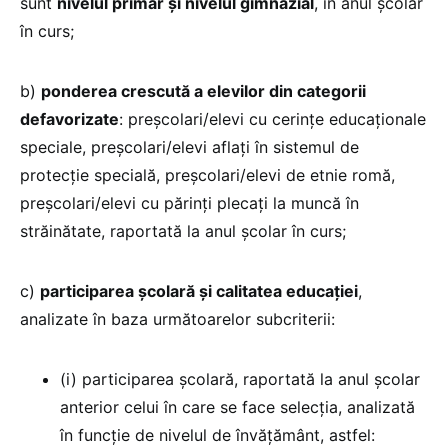
sunt
nivelul primar și nivelul gimnazial
, în anul școlar
în curs;
b)
ponderea crescută a elevilor din categorii
defavorizate
: preșcolari/elevi cu cerințe educaționale
speciale, preșcolari/elevi aflați în sistemul de
protecție specială, preșcolari/elevi de etnie romă,
preșcolari/elevi cu părinți plecați la muncă în
străinătate, raportată la anul școlar în curs;
c)
participarea școlară și calitatea educației
,
analizate în baza următoarelor subcriterii:
(i) participarea școlară, raportată la anul școlar
anterior celui în care se face selecția, analizată
în funcție de nivelul de învățământ, astfel: