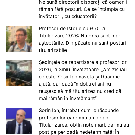
Ne sună directorii disperați că oamenii
rămân fără posturi. Ce se întâmplă cu
învățătorii, cu educatorii?
Profesor de Istorie cu 9.70 la
Titularizare 2026: Nu prea sunt mari
așteptările. Din păcate nu sunt posturi
titularizabile
Ședințele de repartizare a profesorilor
2026, la Sibiu. Învățătoare: „Am zis iau
ce este. O să fac naveta și Doamne-
ajută, dar dacă în doi,trei ani nu
reușesc să mă titularizez nu cred că
mai rămân în învățământ”
Sorin Ion, întrebat cum le răspunde
profesorilor care dau an de an
Titularizarea, obțin note mari, dar nu au
post pe perioadă nedeterminată: În