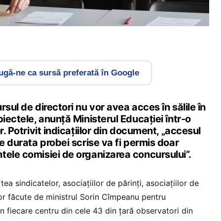
gă-ne ca sursă preferată în Google
sul de directori nu vor avea acces în sălile în
biectele, anunță Ministerul Educației într-o
r. Potrivit indicațiilor din document, „
accesul
pe durata probei scrise va fi permis doar
tele comisiei de organizarea concursului”.
tea sindicatelor, asociațiilor de părinți, asociațiilor de
rilor făcute de ministrul Sorin Cîmpeanu pentru
în fiecare centru din cele 43 din țară observatori din