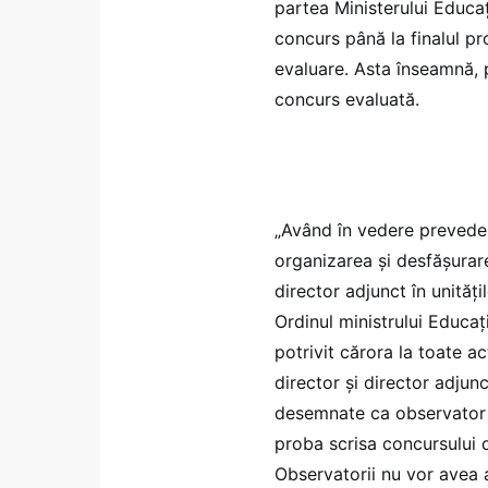
partea Ministerului Educați
concurs până la finalul pr
evaluare. Asta înseamnă, p
concurs evaluată.
„Având în vedere prevederi
organizarea și desfășurare
director adjunct în unităț
Ordinul ministrului Educaț
potrivit cărora la toate ac
director și director adjun
desemnate ca observator s
proba scrisa concursului
Observatorii nu vor avea ac