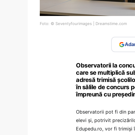
Foto: © Seventyfourimages | Dreamstime.com
Adau
Observatorii la concur
care se multiplică su
adresă trimisă școlilo
în sălile de concurs 
împreună cu președin
Observatorii pot fi din par
elevi și, potrivit preciză
Edupedu.ro, vor fi trimiși 