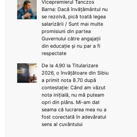
Vicepremierul Tanczos
Barna: Dacă învățământul nu
se rezolvă, pică toată legea
salarizării / Sunt mai multe
promisiuni din partea
Guvernului către angajații
din educație și nu par a fi
respectate
De la 4.90 la Titularizare
2026, o învățătoare din Sibiu
a primit nota 8.70 după
contestație: Când am văzut
nota inițială, nu mă puteam
opri din plâns. Mi-am dat
seama că lucrarea mea nu a
fost corectată în adevăratul
sens al cuvântului