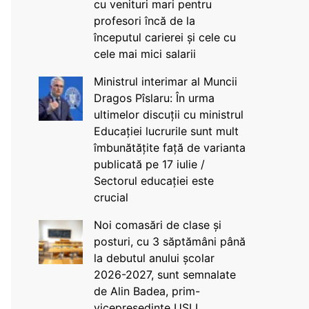
cu venituri mari pentru
profesori încă de la
începutul carierei și cele cu
cele mai mici salarii
Ministrul interimar al Muncii
Dragos Pîslaru: În urma
ultimelor discuții cu ministrul
Educației lucrurile sunt mult
îmbunătățite față de varianta
publicată pe 17 iulie /
Sectorul educației este
crucial
Noi comasări de clase și
posturi, cu 3 săptămâni până
la debutul anului școlar
2026-2027, sunt semnalate
de Alin Badea, prim-
vicepreședinte USLI