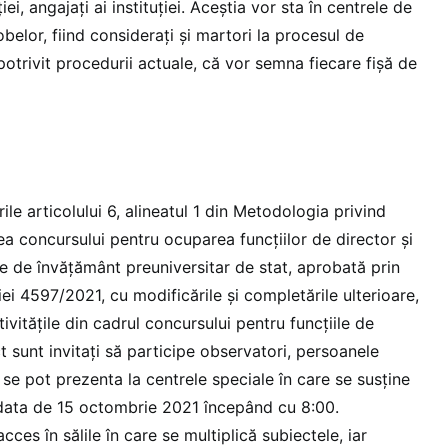
ei, angajați ai instituției. Aceștia vor sta în centrele de
obelor, fiind considerați și martori la procesul de
otrivit procedurii actuale, că vor semna fiecare fișă de
le articolului 6, alineatul 1 din Metodologia privind
a concursului pentru ocuparea funcțiilor de director și
ile de învățământ preuniversitar de stat, aprobată prin
iei 4597/2021, cu modificările și completările ulterioare,
tivitățile din cadrul concursului pentru funcțiile de
ct sunt invitați să participe observatori, persoanele
e pot prezenta la centrele speciale în care se susține
 data de 15 octombrie 2021 începând cu 8:00.
ces în sălile în care se multiplică subiectele, iar