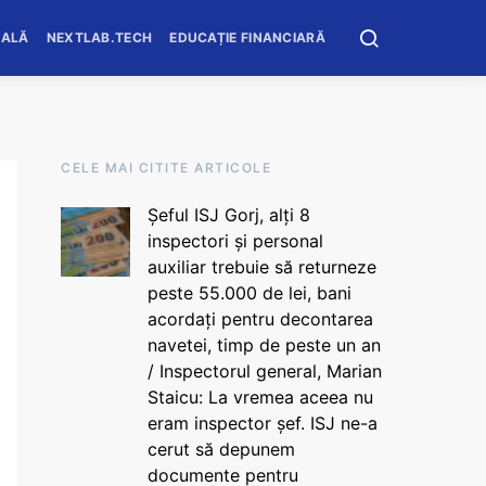
OALĂ
NEXTLAB.TECH
EDUCAȚIE FINANCIARĂ
CELE MAI CITITE ARTICOLE
Șeful ISJ Gorj, alți 8
inspectori și personal
auxiliar trebuie să returneze
peste 55.000 de lei, bani
acordați pentru decontarea
navetei, timp de peste un an
/ Inspectorul general, Marian
Staicu: La vremea aceea nu
eram inspector șef. ISJ ne-a
cerut să depunem
documente pentru