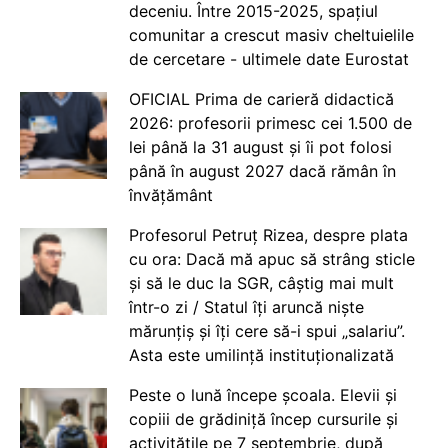
deceniu. Între 2015-2025, spațiul
comunitar a crescut masiv cheltuielile
de cercetare - ultimele date Eurostat
OFICIAL Prima de carieră didactică
2026: profesorii primesc cei 1.500 de
lei până la 31 august și îi pot folosi
până în august 2027 dacă rămân în
învățământ
Profesorul Petruț Rizea, despre plata
cu ora: Dacă mă apuc să strâng sticle
și să le duc la SGR, câștig mai mult
într-o zi / Statul îți aruncă niște
mărunțiș și îți cere să-i spui „salariu”.
Asta este umilință instituționalizată
Peste o lună începe școala. Elevii și
copiii de grădiniță încep cursurile și
activitățile pe 7 septembrie, după