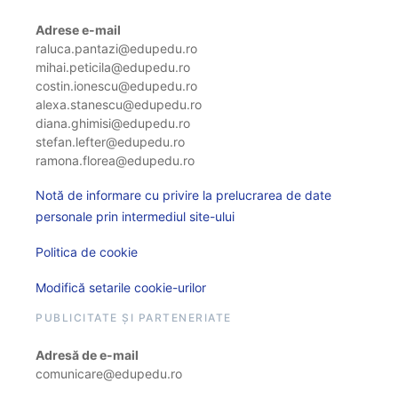
Adrese e-mail
raluca.pantazi@edupedu.ro
mihai.peticila@edupedu.ro
costin.ionescu@edupedu.ro
alexa.stanescu@edupedu.ro
diana.ghimisi@edupedu.ro
stefan.lefter@edupedu.ro
ramona.florea@edupedu.ro
Notă de informare cu privire la prelucrarea de date
personale prin intermediul site-ului
Politica de cookie
Modifică setarile cookie-urilor
PUBLICITATE ȘI PARTENERIATE
Adresă de e-mail
comunicare@edupedu.ro