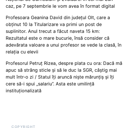
caz, pe 7 septembrie le vom avea în format digital
Profesoara Geanina David din județul Olt, care a
obținut 10 la Titularizare va primi un post de
suplinitor. Anul trecut a făcut naveta 15 km:
Rezultatul este o mare bucurie, însă consider că
adevărata valoare a unui profesor se vede la clasă, în
relația cu elevii
Profesorul Petruț Rizea, despre plata cu ora: Dacă mă
apuc să strâng sticle și să le duc la SGR, câștig mai
mult într-o zi / Statul îți aruncă niște mărunțiș și îți
cere să-i spui „salariu”. Asta este umilință
instituționalizată
COPYRIGHT