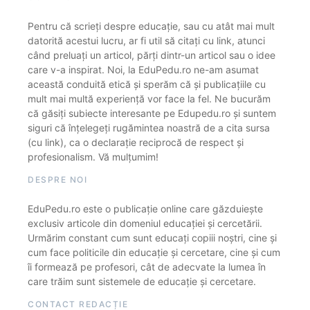
Pentru că scrieți despre educație, sau cu atât mai mult
datorită acestui lucru, ar fi util să citați cu link, atunci
când preluați un articol, părți dintr-un articol sau o idee
care v-a inspirat. Noi, la EduPedu.ro ne-am asumat
această conduită etică și sperăm că și publicațiile cu
mult mai multă experiență vor face la fel. Ne bucurăm
că găsiți subiecte interesante pe Edupedu.ro și suntem
siguri că înțelegeți rugămintea noastră de a cita sursa
(cu link), ca o declarație reciprocă de respect și
profesionalism. Vă mulțumim!
DESPRE NOI
EduPedu.ro este o publicație online care găzduiește
exclusiv articole din domeniul educației și cercetării.
Urmărim constant cum sunt educați copiii noștri, cine și
cum face politicile din educație și cercetare, cine și cum
îi formează pe profesori, cât de adecvate la lumea în
care trăim sunt sistemele de educație și cercetare.
CONTACT REDACȚIE