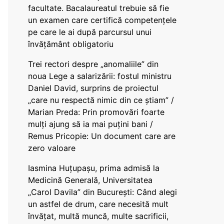
facultate. Bacalaureatul trebuie să fie
un examen care certifică competențele
pe care le ai după parcursul unui
învățământ obligatoriu
Trei rectori despre „anomaliile” din
noua Lege a salarizării: fostul ministru
Daniel David, surprins de proiectul
„care nu respectă nimic din ce știam” /
Marian Preda: Prin promovări foarte
mulți ajung să ia mai puțini bani /
Remus Pricopie: Un document care are
zero valoare
Iasmina Huțupașu, prima admisă la
Medicină Generală, Universitatea
„Carol Davila” din București: Când alegi
un astfel de drum, care necesită mult
învățat, multă muncă, multe sacrificii,