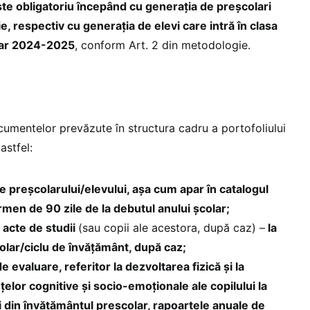
ste obligatoriu începând cu generația de preșcolari
ie, respectiv cu generația de elevi care intră în clasa
olar 2024-2025
, conform Art. 2 din metodologie.
mentelor prevăzute în structura cadru a portofoliului
astfel:
e preșcolarului/elevului, așa cum apar în catalogul
ermen de 90 zile de la debutul anului școlar;
acte de studii
(sau copii ale acestora, după caz) –
la
școlar/ciclu de învățământ, după caz;
e evaluare, referitor la dezvoltarea fizică și la
lor cognitive și socio-emoționale ale copilului la
i din învățământul preșcolar, rapoartele anuale de