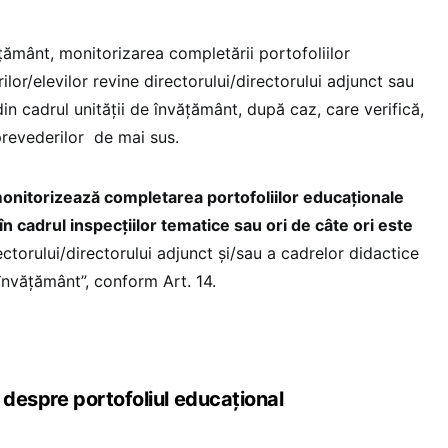
vățământ, monitorizarea completării portofoliilor
ilor/elevilor revine directorului/directorului adjunct sau
in cadrul unității de învățământ, după caz, care verifică,
prevederilor de mai sus.
onitorizează completarea portofoliilor educaționale
 în cadrul inspecțiilor tematice sau ori de câte ori este
ectorului/directorului adjunct și/sau a cadrelor didactice
învățământ”, conform Art. 14.
 despre portofoliul educațional