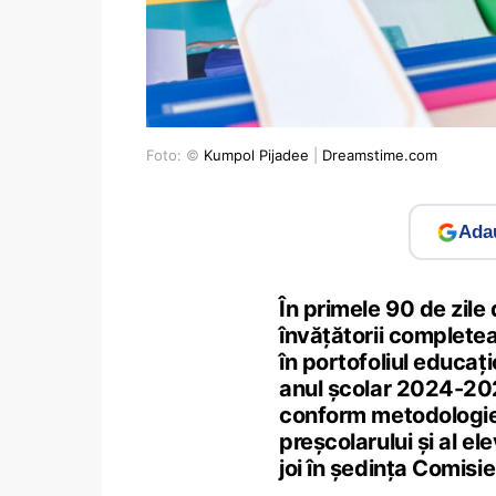
Foto: ©
Kumpol Pijadee
|
Dreamstime.com
Adau
În primele 90 de zile 
învățătorii completea
în portofoliul educați
anul școlar 2024-202
conform metodologiei 
preșcolarului și al el
joi în ședința Comisi