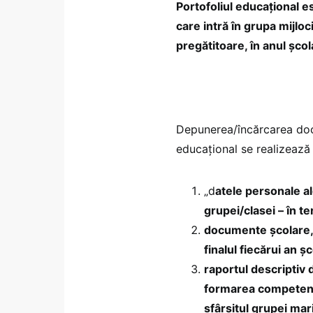
Portofoliul educațional e
care intră în grupa mijloc
pregătitoare, în anul șc
Depunerea/încărcarea docu
educațional se realizează 
„d
atele personale al
grupei/clasei – în t
documente școlare, 
finalul fiecărui an 
raportul descriptiv d
formarea competențe
sfârșitul grupei mar