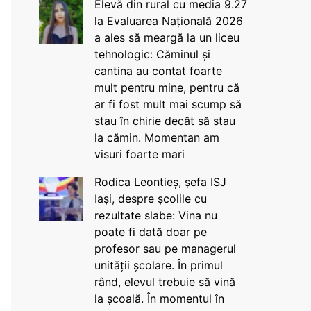
Elevă din rural cu media 9.27
la Evaluarea Națională 2026
a ales să meargă la un liceu
tehnologic: Căminul și
cantina au contat foarte
mult pentru mine, pentru că
ar fi fost mult mai scump să
stau în chirie decât să stau
la cămin. Momentan am
visuri foarte mari
Rodica Leontieș, șefa ISJ
Iași, despre școlile cu
rezultate slabe: Vina nu
poate fi dată doar pe
profesor sau pe managerul
unității școlare. În primul
rând, elevul trebuie să vină
la școală. În momentul în