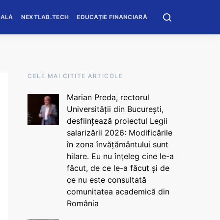
OALĂ
NEXTLAB.TECH
EDUCAȚIE FINANCIARĂ
CELE MAI CITITE ARTICOLE
Marian Preda, rectorul
Universității din București,
desființează proiectul Legii
salarizării 2026: Modificările
în zona învățământului sunt
hilare. Eu nu înțeleg cine le-a
făcut, de ce le-a făcut și de
ce nu este consultată
comunitatea academică din
România