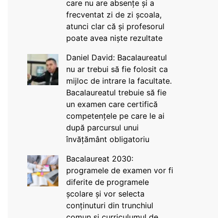
care nu are absențe și a
frecventat zi de zi școala,
atunci clar că și profesorul
poate avea niște rezultate
Daniel David: Bacalaureatul
nu ar trebui să fie folosit ca
mijloc de intrare la facultate.
Bacalaureatul trebuie să fie
un examen care certifică
competențele pe care le ai
după parcursul unui
învățământ obligatoriu
Bacalaureat 2030:
programele de examen vor fi
diferite de programele
școlare și vor selecta
conținuturi din trunchiul
comun și curriculumul de