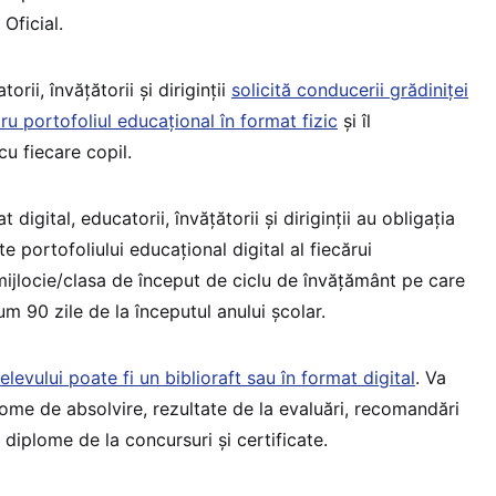
 Oficial.
rii, învățătorii și diriginții
solicită conducerii grădiniței
tru portofoliul educațional în format fizic
și îl
u fiecare copil.
 digital, educatorii, învățătorii și diriginții au obligația
e portofoliului educațional digital al fiecărui
mijlocie/clasa de început de ciclu de învățământ pe care
 90 zile de la începutul anului școlar.
elevului poate fi un biblioraft sau în format digital
. Va
lome de absolvire, rezultate de la evaluări, recomandări
 diplome de la concursuri și certificate.