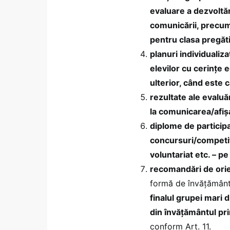
evaluare a dezvoltări
comunicării, precum ş
pentru clasa pregăti
planuri individualiz
elevilor cu cerințe e
ulterior, când este 
rezultate ale evaluă
la comunicarea/afișa
diplome de participa
concursuri/competiți
voluntariat etc. – pe
recomandări de orie
formă de învățământ
finalul grupei mari d
din învățământul prim
conform Art. 11.