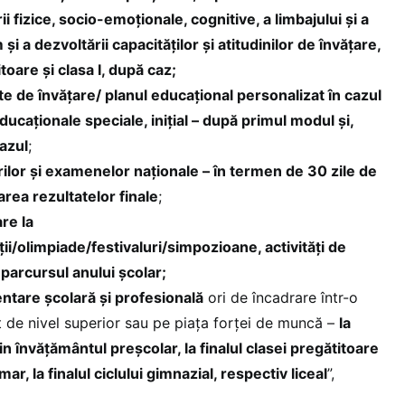
i fizice, socio-emoţionale, cognitive, a limbajului şi a
i a dezvoltării capacităţilor şi atitudinilor de învăţare,
toare şi clasa I, după caz;
ate de învățare/ planul educațional personalizat în cazul
ducaționale speciale, inițial – după primul modul și,
cazul
;
rilor și examenelor naționale – în termen de 30 zile de
rea rezultatelor finale
;
re la
i/olimpiade/festivaluri/simpozioane, activități de
 parcursul anului școlar;
ntare școlară și profesională
ori de încadrare într-o
 de nivel superior sau pe piața forței de muncă –
la
in învățământul preșcolar, la finalul clasei pregătitoare
ar, la finalul ciclului gimnazial, respectiv liceal
”,