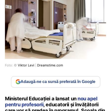
Foto: ©
Viktor Levi
|
Dreamstime.com
Adaugă-ne ca sursă preferată în Google
Ministerul Educației a lansat un
nou apel
pentru profesorii
, educatorii și învățătorii
care vor să predea în programul „Școala din