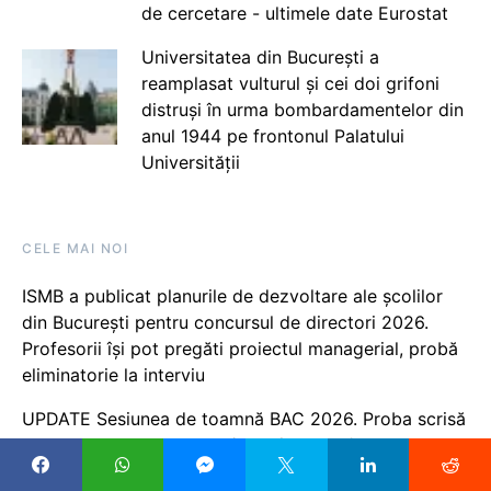
de cercetare - ultimele date Eurostat
Universitatea din București a
reamplasat vulturul și cei doi grifoni
distruși în urma bombardamentelor din
anul 1944 pe frontonul Palatului
Universității
CELE MAI NOI
ISMB a publicat planurile de dezvoltare ale școlilor
din București pentru concursul de directori 2026.
Profesorii își pot pregăti proiectul managerial, probă
eliminatorie la interviu
UPDATE Sesiunea de toamnă BAC 2026. Proba scrisă
la Limba și literatura română a început / Cele trei
condiții pentru a promova examenul