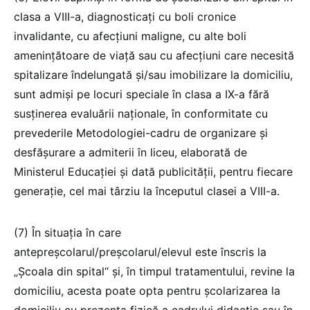
clasa a VIII-a, diagnosticați cu boli cronice
invalidante, cu afecțiuni maligne, cu alte boli
amenințătoare de viață sau cu afecțiuni care necesită
spitalizare îndelungată și/sau imobilizare la domiciliu,
sunt admiși pe locuri speciale în clasa a IX-a fără
susținerea evaluării naționale, în conformitate cu
prevederile Metodologiei-cadru de organizare și
desfășurare a admiterii în liceu, elaborată de
Ministerul Educației și dată publicității, pentru fiecare
generație, cel mai târziu la începutul clasei a VIII-a.
(7) În situația în care
antepreșcolarul/preșcolarul/elevul este înscris la
„Școala din spital“ și, în timpul tratamentului, revine la
domiciliu, acesta poate opta pentru școlarizarea la
domiciliu cu prezența fizică a cadrului didactic sau în