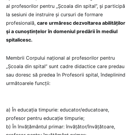
al profesorilor pentru „Şcoala din spital”, și participă
la sesiuni de instruire și cursuri de formare
profesională,
care urmăresc dezvoltarea abilităţilor
și a cunoştinţelor în domeniul predării în mediul
spitalicesc.
Membrii Corpului naţional al profesorilor pentru
„Şcoala din spital” sunt cadre didactice care predau
sau doresc să predea în Profesorii spital, îndeplinind
următoarele funcții:
a) În educaţia timpurie: educator/educatoare,
profesor pentru educaţie timpurie;
b) În învăţământul primar: învăţător/învăţătoare,
profesor pentru învăţământ primar;