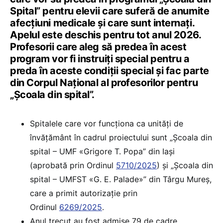
Spital” pentru elevii care suferă de anumite
afecțiuni medicale și care sunt internați.
Apelul este deschis pentru tot anul 2026.
Profesorii care aleg să predea în acest
program vor fi instruiți special pentru a
preda în aceste condiții special și fac parte
din Corpul Naţional al profesorilor pentru
„Şcoala din spital”.
Spitalele care vor funcționa ca unități de
învățământ în cadrul proiectului sunt „Școala din
spital – UMF «Grigore T. Popa” din Iași
(aprobată prin Ordinul
5710/2025
) și „Școala din
spital – UMFST «G. E. Palade»” din Târgu Mureș,
care a primit autorizație prin
Ordinul
6269/2025
.
Anul trecut au fost admise 79 de cadre