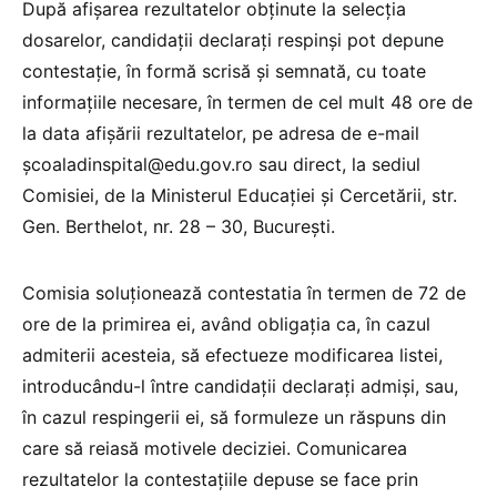
După afişarea rezultatelor obţinute la selecţia
dosarelor, candidații declaraţi respinşi pot depune
contestaţie, în formă scrisă şi semnată, cu toate
informaţiile necesare, în termen de cel mult 48 ore de
la data afişării rezultatelor, pe adresa de e-mail
școaladinspital@edu.gov.ro sau direct, la sediul
Comisiei, de la Ministerul Educației și Cercetării, str.
Gen. Berthelot, nr. 28 – 30, București.
Comisia soluționează contestatia în termen de 72 de
ore de la primirea ei, având obligaţia ca, în cazul
admiterii acesteia, să efectueze modificarea listei,
introducându-l între candidaţii declaraţi admişi, sau,
în cazul respingerii ei, să formuleze un răspuns din
care să reiasă motivele deciziei. Comunicarea
rezultatelor la contestaţiile depuse se face prin