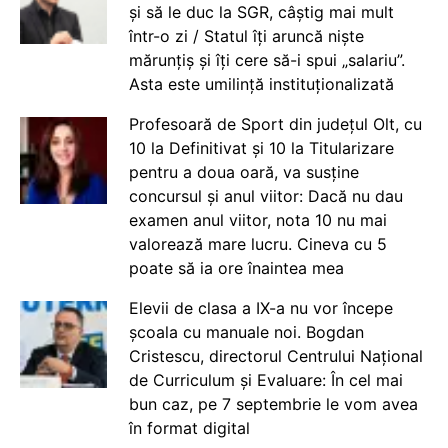
și să le duc la SGR, câștig mai mult
într-o zi / Statul îți aruncă niște
mărunțiș și îți cere să-i spui „salariu”.
Asta este umilință instituționalizată
Profesoară de Sport din județul Olt, cu
10 la Definitivat și 10 la Titularizare
pentru a doua oară, va susține
concursul și anul viitor: Dacă nu dau
examen anul viitor, nota 10 nu mai
valorează mare lucru. Cineva cu 5
poate să ia ore înaintea mea
Elevii de clasa a IX-a nu vor începe
școala cu manuale noi. Bogdan
Cristescu, directorul Centrului Național
de Curriculum și Evaluare: În cel mai
bun caz, pe 7 septembrie le vom avea
în format digital