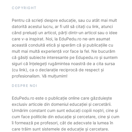
COPYRIGHT
Pentru că scrieți despre educație, sau cu atât mai mult
datorită acestui lucru, ar fi util să citați cu link, atunci
când preluați un articol, părți dintr-un articol sau o idee
care v-a inspirat. Noi, la EduPedu.ro ne-am asumat
această conduită etică și sperăm că și publicațiile cu
mult mai multă experiență vor face la fel. Ne bucurăm
că găsiți subiecte interesante pe Edupedu.ro și suntem
siguri că înțelegeți rugămintea noastră de a cita sursa
(cu link), ca o declarație reciprocă de respect și
profesionalism. Vă mulțumim!
DESPRE NOI
EduPedu.ro este o publicație online care găzduiește
exclusiv articole din domeniul educației și cercetării.
Urmărim constant cum sunt educați copiii noștri, cine și
cum face politicile din educație și cercetare, cine și cum
îi formează pe profesori, cât de adecvate la lumea în
care trăim sunt sistemele de educație și cercetare.