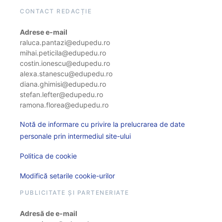
CONTACT REDACȚIE
Adrese e-mail
raluca.pantazi@edupedu.ro
mihai.peticila@edupedu.ro
costin.ionescu@edupedu.ro
alexa.stanescu@edupedu.ro
diana.ghimisi@edupedu.ro
stefan.lefter@edupedu.ro
ramona.florea@edupedu.ro
Notă de informare cu privire la prelucrarea de date
personale prin intermediul site-ului
Politica de cookie
Modifică setarile cookie-urilor
PUBLICITATE ȘI PARTENERIATE
Adresă de e-mail