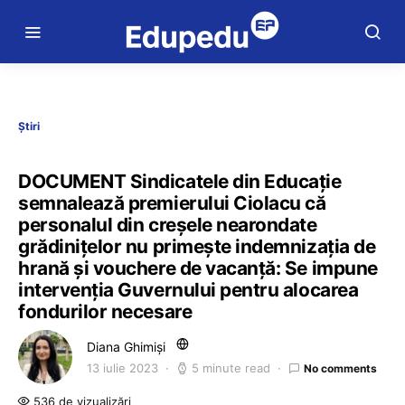
Știri
DOCUMENT Sindicatele din Educație
semnalează premierului Ciolacu că
personalul din creșele nearondate
grădinițelor nu primește indemnizația de
hrană și vouchere de vacanță: Se impune
intervenția Guvernului pentru alocarea
fondurilor necesare
Diana Ghimiși
13 iulie 2023
5 minute read
No comments
536 de vizualizări