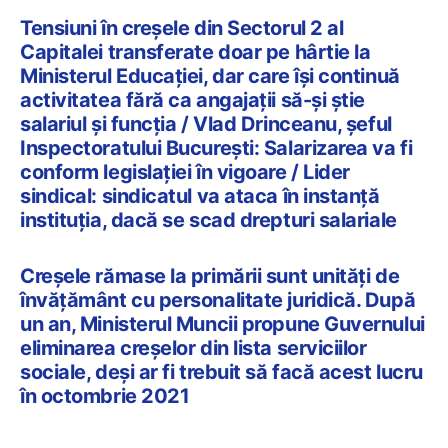
Tensiuni în creșele din Sectorul 2 al
Capitalei transferate doar pe hârtie la
Ministerul Educației, dar care își continuă
activitatea fără ca angajații să-și știe
salariul și funcția / Vlad Drinceanu, șeful
Inspectoratului București: Salarizarea va fi
conform legislației în vigoare / Lider
sindical: sindicatul va ataca în instanță
instituția, dacă se scad drepturi salariale
Creșele rămase la primării sunt unități de
învățământ cu personalitate juridică. După
un an, Ministerul Muncii propune Guvernului
eliminarea creșelor din lista serviciilor
sociale, deși ar fi trebuit să facă acest lucru
în octombrie 2021