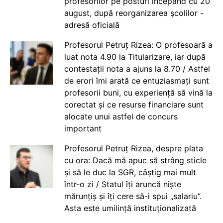
profesorilor pe posturi începând cu 20
august, după reorganizarea școlilor -
adresă oficială
Profesorul Petruț Rizea: O profesoară a
luat nota 4.90 la Titularizare, iar după
contestații nota a ajuns la 8.70 / Astfel
de erori îmi arată ce entuziasmați sunt
profesorii buni, cu experiență să vină la
corectat și ce resurse financiare sunt
alocate unui astfel de concurs
important
Profesorul Petruț Rizea, despre plata
cu ora: Dacă mă apuc să strâng sticle
și să le duc la SGR, câștig mai mult
într-o zi / Statul îți aruncă niște
mărunțiș și îți cere să-i spui „salariu”.
Asta este umilință instituționalizată