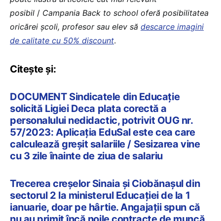
posibil
/
Campania Back to school oferă posibilitatea
oricărei școli, profesor sau elev să
descarce imagini
de calitate cu 50% discount
.
Citește și:
DOCUMENT Sindicatele din Educație
solicită Ligiei Deca plata corectă a
personalului nedidactic, potrivit OUG nr.
57/2023: Aplicația EduSal este cea care
calculează greșit salariile / Sesizarea vine
cu 3 zile înainte de ziua de salariu
Trecerea creșelor Sinaia și Ciobănașul din
sectorul 2 la ministerul Educației de la 1
ianuarie, doar pe hârtie. Angajații spun că
nu au primit încă noile contracte de muncă