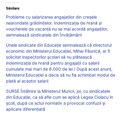
Similare
Probleme cu salarizarea angajaților din creșele
nearondate grădinițelor. Indemnizația de hrană și
voucherele de vacanță nu se mai acordă angajaților,
semnalează sindicatele din Învățământ
Unele sindicate din Educație semnalează că directorul
economic din Ministerul Educației, Mihai Păunică, ar fi
solicitat inspectorilor școlari să nu plătească
indemnizația de hrană pentru angajații cu salarii
cumulate mai mari de 8.000 de lei / După acest anunț,
Ministerul Educației a decis să nu fie schimbat modul de
plată al acestor salarii
SURSE Întâlnire la Ministerul Muncii, joi, cu sindicatele
din Educație, ca să afle cum se aplică Legea Ciolacu în
școli, după ce actul normativ a provocat confuzii și
aplicare diferențiată