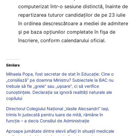
computerizat într-o sesiune distinctă, înainte de
repartizarea tuturor candidaților de pe 23 iulie
în ordinea descrescătoare a mediei de admitere
și pe baza opțiunilor completate în fișa de
înscriere, conform calendarului oficial.
Similare
Mihaela Popa, fost secretar de stat în Educație: Cine o
„consiliază” pe doamna Ministru? Subiectele la BAC nu
trebuie să fie „grele” sau „ușoare”, ci să verifice
cunoștințele. Declarația sa ignoră realități naturale ale
copilului
Directorul Colegiului Național „Vasile Alecsandri” Iași,
trimis în judecată pentru luare de mită, rămâne în
funcție – a decis Consiliul de Administrație
Aproape jumătate dintre elevii aflați în situații medicale