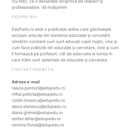
(cu link), ca o declarație reciprocă de respect și
profesionalism. Vă mulțumim!
DESPRE NOI
EduPedu.ro este o publicație online care găzduiește
exclusiv articole din domeniul educației și cercetării.
Urmărim constant cum sunt educați copiii noștri, cine și
cum face politicile din educație și cercetare, cine și cum
îi formează pe profesori, cât de adecvate la lumea în
care trăim sunt sistemele de educație și cercetare.
CONTACT REDACȚIE
Adrese e-mail
raluca.pantazi@edupedu.ro
mihai.peticila@edupedu.ro
costin.ionescu@edupedu.ro
alexa.stanescu@edupedu.ro
diana.ghimisi@edupedu.ro
stefan.lefter@edupedu.ro
ramona.florea@edupedu.ro