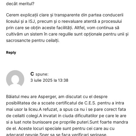
decât meritul?
Cerem explicații clare și transparente din partea conducerii
liceului și a ISJ, precum și o reevaluare atentă a procesului
prin care se obțin aceste facilități. Altfel, vom continua să
cultivăm un sistem în care regulile sunt opționale pentru unii și
sacrosancte pentru ceilalți.
Reply
C
spune:
3 iulie 2025 la 13:38
Băiatul meu are Asperger, am discutat cu el despre
posibilitatea de a scoate certificatul de C.E.S. pentru a intra
mai usor la liceu.A refuzat, a spus ca nu i se pare corect fata
de ceilalti colegi.A invatat in ciuda dificultatilor pe care le are
si a luat note bunisoare pe propriile puteri.Sunt foarte mandra
de el. Aceste locuri speciale sunt pentru cei care au cu
adecarat nevoie.Sper sa se faca verificari serioase.