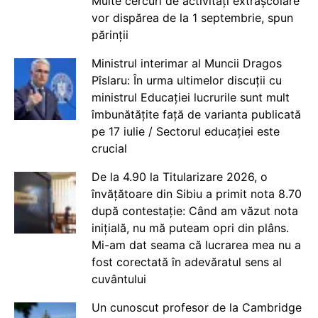
Multe cercuri de activități extrașcolare
vor dispărea de la 1 septembrie, spun
părinții
Ministrul interimar al Muncii Dragos
Pîslaru: În urma ultimelor discuții cu
ministrul Educației lucrurile sunt mult
îmbunătățite față de varianta publicată
pe 17 iulie / Sectorul educației este
crucial
De la 4.90 la Titularizare 2026, o
învățătoare din Sibiu a primit nota 8.70
după contestație: Când am văzut nota
inițială, nu mă puteam opri din plâns.
Mi-am dat seama că lucrarea mea nu a
fost corectată în adevăratul sens al
cuvântului
Un cunoscut profesor de la Cambridge