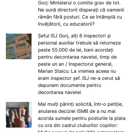
Gorj: Ministerul o comite grav de tot.
Ne sună directorii disperați că oamenii
rămân fără posturi. Ce se întâmplă cu
învățătorii, cu educatorii?
Șeful ISJ Gorj, alți 8 inspectori și
personal auxiliar trebuie să returneze
peste 55.000 de lei, bani acordați
pentru decontarea navetei, timp de
peste un an / Inspectorul general,
Marian Staicu: La vremea aceea nu
eram inspector șef. ISJ ne-a cerut să
depunem documente pentru
decontarea navetei
Mai mulți părinți solicită, într-o petiție,
anularea deciziei ISMB de a nu mai
acorda sumele pentru posturile la plata
cu ora din cadrul cluburilor copiilor: