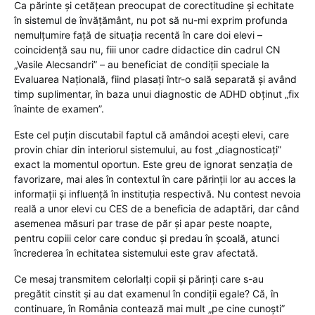
Ca părinte și cetățean preocupat de corectitudine și echitate
în sistemul de învățământ, nu pot să nu-mi exprim profunda
nemulțumire față de situația recentă în care doi elevi –
coincidență sau nu, fiii unor cadre didactice din cadrul CN
„Vasile Alecsandri” – au beneficiat de condiții speciale la
Evaluarea Națională, fiind plasați într-o sală separată și având
timp suplimentar, în baza unui diagnostic de ADHD obținut „fix
înainte de examen”.
Este cel puțin discutabil faptul că amândoi acești elevi, care
provin chiar din interiorul sistemului, au fost „diagnosticați”
exact la momentul oportun. Este greu de ignorat senzația de
favorizare, mai ales în contextul în care părinții lor au acces la
informații și influență în instituția respectivă. Nu contest nevoia
reală a unor elevi cu CES de a beneficia de adaptări, dar când
asemenea măsuri par trase de păr și apar peste noapte,
pentru copiii celor care conduc și predau în școală, atunci
încrederea în echitatea sistemului este grav afectată.
Ce mesaj transmitem celorlalți copii și părinți care s-au
pregătit cinstit și au dat examenul în condiții egale? Că, în
continuare, în România contează mai mult „pe cine cunoști”