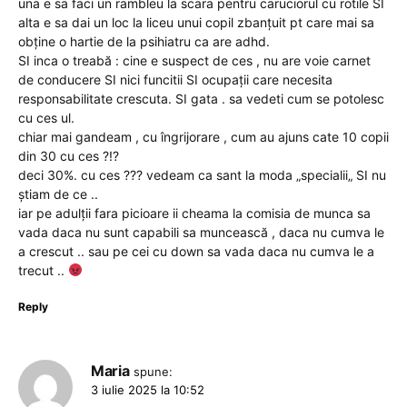
una e sa faci un rambleu la scara pentru caruciorul cu rotile SI
alta e sa dai un loc la liceu unui copil zbanțuit pt care mai sa
obține o hartie de la psihiatru ca are adhd.
SI inca o treabă : cine e suspect de ces , nu are voie carnet
de conducere SI nici funcitii SI ocupații care necesita
responsabilitate crescuta. SI gata . sa vedeti cum se potolesc
cu ces ul.
chiar mai gandeam , cu îngrijorare , cum au ajuns cate 10 copii
din 30 cu ces ?!?
deci 30%. cu ces ??? vedeam ca sant la moda „specialii„ SI nu
știam de ce ..
iar pe adulții fara picioare ii cheama la comisia de munca sa
vada daca nu sunt capabili sa muncească , daca nu cumva le
a crescut .. sau pe cei cu down sa vada daca nu cumva le a
trecut ..
Reply
Maria
spune:
3 iulie 2025 la 10:52