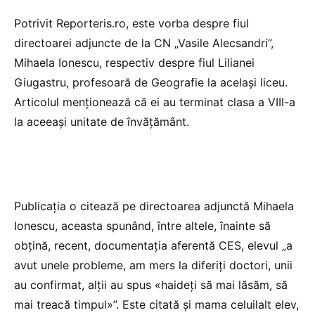
Potrivit Reporteris.ro, este vorba despre fiul
directoarei adjuncte de la CN „Vasile Alecsandri”,
Mihaela Ionescu, respectiv despre fiul Lilianei
Giugastru, profesoară de Geografie la același liceu.
Articolul menționează că ei au terminat clasa a VIII-a
la aceeași unitate de învățământ.
Publicația o citează pe directoarea adjunctă Mihaela
Ionescu, aceasta spunând, între altele, înainte să
obțină, recent, documentația aferentă CES, elevul „a
avut unele probleme, am mers la diferiți doctori, unii
au confirmat, alții au spus «haideți să mai lăsăm, să
mai treacă timpul»”. Este citată și mama celuilalt elev,