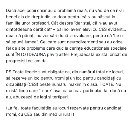
Dacă acei copii chiar au o problemă reală, nu văd de ce n-ar
beneficia de drepturile lor doar pentru că s-au născut în
familiile unor profesori. Cât despre ”dar stai, că n-au avut
dintotdeauna certificat” – păi noi avem elevi cu CES evident…
doar că părinții nu vor să-i ducă la evaluare, pentru că ”ce o
să spună lumea”. Cei care sunt neurodivergenți sau au orice
fel de alte probleme care duc la cerințe educaționale speciale
sunt ÎNTOTDEAUNA priviți altfel. Prejudecata există, oricât de
progresiști ne-am da.
PS Toate liceele sunt obligate ca, din numărul total de locuri,
să rezerve un loc pentru rromi și un loc pentru candidați cu
dizabilități (CES) peste numărul maxim în clasă. TOATE. Nu
există liceu care ”n-are” așa, ca un caz particular. Iar dacă nu
au, abuzează de legi și tertipuri.
(La fel, toate facultățile au locuri rezervate pentru candidați
rromi, cu CES sau din mediul rural.)