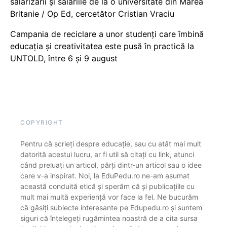
salarizării și salariile de la o universitate din Marea
Britanie / Op Ed, cercetător Cristian Vraciu
Campania de reciclare a unor studenți care îmbină
educația și creativitatea este pusă în practică la
UNTOLD, între 6 și 9 august
COPYRIGHT
Pentru că scrieți despre educație, sau cu atât mai mult
datorită acestui lucru, ar fi util să citați cu link, atunci
când preluați un articol, părți dintr-un articol sau o idee
care v-a inspirat. Noi, la EduPedu.ro ne-am asumat
această conduită etică și sperăm că și publicațiile cu
mult mai multă experiență vor face la fel. Ne bucurăm
că găsiți subiecte interesante pe Edupedu.ro și suntem
siguri că înțelegeți rugămintea noastră de a cita sursa