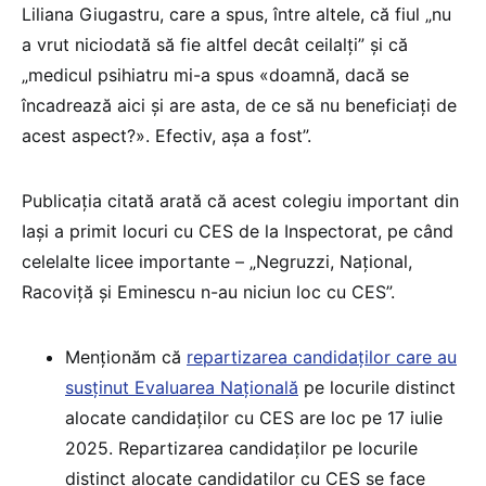
Liliana Giugastru, care a spus, între altele, că fiul „nu
a vrut niciodată să fie altfel decât ceilalți” și că
„medicul psihiatru mi-a spus «doamnă, dacă se
încadrează aici și are asta, de ce să nu beneficiați de
acest aspect?». Efectiv, așa a fost”.
Publicația citată arată că acest colegiu important din
Iași a primit locuri cu CES de la Inspectorat, pe când
celelalte licee importante – „Negruzzi, Național,
Racoviță și Eminescu n-au niciun loc cu CES”.
Menționăm că
repartizarea candidaților care au
susținut Evaluarea Națională
pe locurile distinct
alocate candidaților cu CES are loc pe 17 iulie
2025. Repartizarea candidaților pe locurile
distinct alocate candidaților cu CES se face