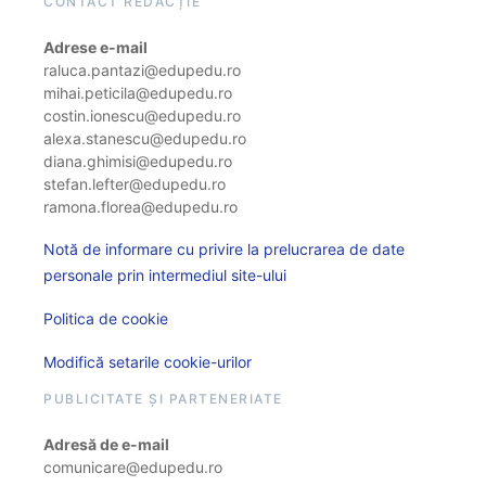
CONTACT REDACȚIE
Adrese e-mail
raluca.pantazi@edupedu.ro
mihai.peticila@edupedu.ro
costin.ionescu@edupedu.ro
alexa.stanescu@edupedu.ro
diana.ghimisi@edupedu.ro
stefan.lefter@edupedu.ro
ramona.florea@edupedu.ro
Notă de informare cu privire la prelucrarea de date
personale prin intermediul site-ului
Politica de cookie
Modifică setarile cookie-urilor
PUBLICITATE ȘI PARTENERIATE
Adresă de e-mail
comunicare@edupedu.ro