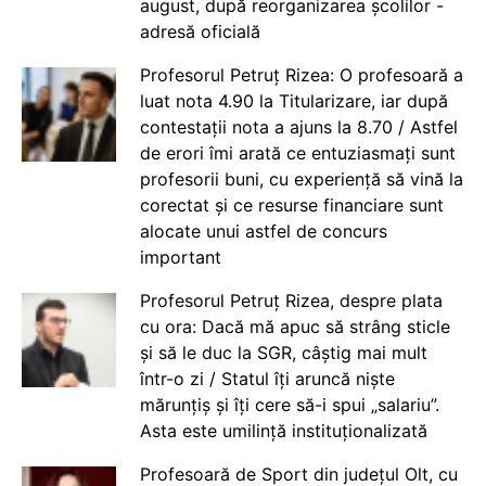
august, după reorganizarea școlilor -
adresă oficială
Profesorul Petruț Rizea: O profesoară a
luat nota 4.90 la Titularizare, iar după
contestații nota a ajuns la 8.70 / Astfel
de erori îmi arată ce entuziasmați sunt
profesorii buni, cu experiență să vină la
corectat și ce resurse financiare sunt
alocate unui astfel de concurs
important
Profesorul Petruț Rizea, despre plata
cu ora: Dacă mă apuc să strâng sticle
și să le duc la SGR, câștig mai mult
într-o zi / Statul îți aruncă niște
mărunțiș și îți cere să-i spui „salariu”.
Asta este umilință instituționalizată
Profesoară de Sport din județul Olt, cu