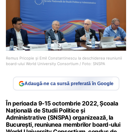
Remus Pricopie și Emil Constantinescu la deschiderea reuniunii
board-ului World University Consortium / Foto: SNSPA
Adaugă-ne ca sursă preferată în Google
În perioada 9-15 octombrie 2022, Școala
Națională de Studii Politice și
Administrative (SNSPA) organizează, la
București, reuniunea membrilor board-ului
World University Consortium, condus de