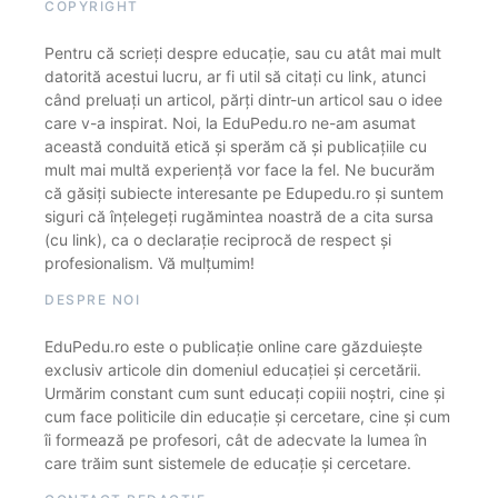
COPYRIGHT
Pentru că scrieți despre educație, sau cu atât mai mult
datorită acestui lucru, ar fi util să citați cu link, atunci
când preluați un articol, părți dintr-un articol sau o idee
care v-a inspirat. Noi, la EduPedu.ro ne-am asumat
această conduită etică și sperăm că și publicațiile cu
mult mai multă experiență vor face la fel. Ne bucurăm
că găsiți subiecte interesante pe Edupedu.ro și suntem
siguri că înțelegeți rugămintea noastră de a cita sursa
(cu link), ca o declarație reciprocă de respect și
profesionalism. Vă mulțumim!
DESPRE NOI
EduPedu.ro este o publicație online care găzduiește
exclusiv articole din domeniul educației și cercetării.
Urmărim constant cum sunt educați copiii noștri, cine și
cum face politicile din educație și cercetare, cine și cum
îi formează pe profesori, cât de adecvate la lumea în
care trăim sunt sistemele de educație și cercetare.