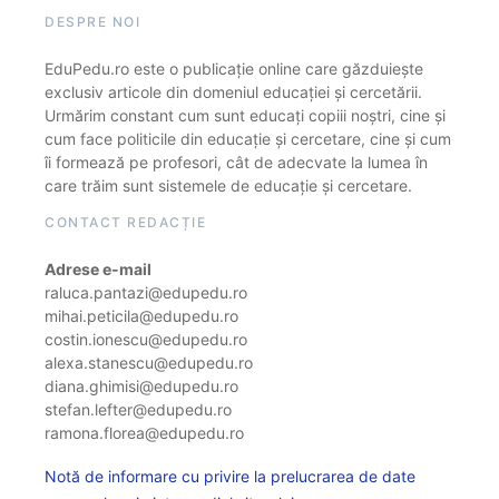
DESPRE NOI
EduPedu.ro este o publicație online care găzduiește
exclusiv articole din domeniul educației și cercetării.
Urmărim constant cum sunt educați copiii noștri, cine și
cum face politicile din educație și cercetare, cine și cum
îi formează pe profesori, cât de adecvate la lumea în
care trăim sunt sistemele de educație și cercetare.
CONTACT REDACȚIE
Adrese e-mail
raluca.pantazi@edupedu.ro
mihai.peticila@edupedu.ro
costin.ionescu@edupedu.ro
alexa.stanescu@edupedu.ro
diana.ghimisi@edupedu.ro
stefan.lefter@edupedu.ro
ramona.florea@edupedu.ro
Notă de informare cu privire la prelucrarea de date