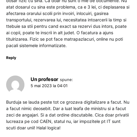
dosar fizic cu sina. Ca doar nu sunt o mie de documente. Nu
atat dosarul cu sina este problema, ca e 3 lei, ci deplasarea si
afectarea orarului scolii prin invoiri, inlocuiri, gasirea
transportului, rezervarea lui, necesitatea intoarcerii la timp si
ttebuie sa stii pentru cand exact sa rezervi dus intors, poate
ai copii, poate te inscrii in alt judet. O facatura a ajuns
titulrizarea. Fizic se pot face matrapazlacuri, online nu poti
pacali sistemele informatizate.
Reply
Un profesor
spune:
5 mai 2023 la 04:01
Burduja se lauda peste tot ce grozava digitalizare a facut. Nu
a facut nimic deosebit. Dar a luat leafa de ministru si a facut
zeci de angajari. Si a dat ordine discutabile. Cica doar privatii
lucreaza pe cod CAEN, statul nu, iar impozitele pt IT sunt
scuti doar unii! Halal logica!