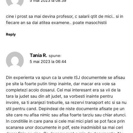
5 mai 2023 la 08:39
cine i prost sa mai devina profesor, c salarii qtit de mici.. si in
fiecare an sa dai atitea examene.. poate masochistii
Reply
Tania R.
spune:
5 mai 2023 la 06:44
Din experienta va spun ca la unele ISJ documentele se afisau
pe site la foarte putin timp inainte, dar macar era voie sa
completezi acolo dosarul. Cel mai interesant era sa vii de la
tara la judet sau din alt judet, sa vorbesti inainte pentru
invoire, sa ti aranjezi treburile, sa rezervi tranaport etc si sa nu
stii pentru cand. Depindeai de niste documente afisate pe un
site care nu afisa nimic sau afisa foarte tarziu sau chiar atunci.
In conditiile in care pana si cele mai mici plati se pot face prin
scanarea unor documente in pdf, este inadmisibil sa mai ceri