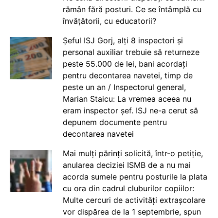
rămân fără posturi. Ce se întâmplă cu
învățătorii, cu educatorii?
Șeful ISJ Gorj, alți 8 inspectori și
personal auxiliar trebuie să returneze
peste 55.000 de lei, bani acordați
pentru decontarea navetei, timp de
peste un an / Inspectorul general,
Marian Staicu: La vremea aceea nu
eram inspector șef. ISJ ne-a cerut să
depunem documente pentru
decontarea navetei
Mai mulți părinți solicită, într-o petiție,
anularea deciziei ISMB de a nu mai
acorda sumele pentru posturile la plata
cu ora din cadrul cluburilor copiilor:
Multe cercuri de activități extrașcolare
vor dispărea de la 1 septembrie, spun