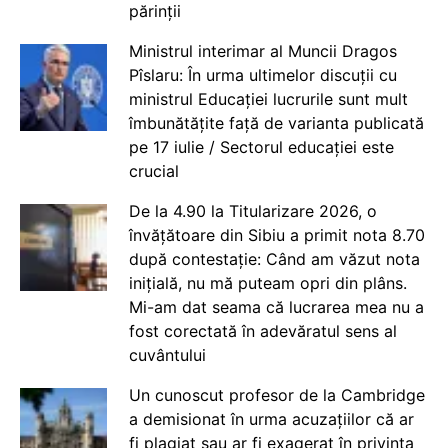
părinții
Ministrul interimar al Muncii Dragos
Pîslaru: În urma ultimelor discuții cu
ministrul Educației lucrurile sunt mult
îmbunătățite față de varianta publicată
pe 17 iulie / Sectorul educației este
crucial
De la 4.90 la Titularizare 2026, o
învățătoare din Sibiu a primit nota 8.70
după contestație: Când am văzut nota
inițială, nu mă puteam opri din plâns.
Mi-am dat seama că lucrarea mea nu a
fost corectată în adevăratul sens al
cuvântului
Un cunoscut profesor de la Cambridge
a demisionat în urma acuzațiilor că ar
fi plagiat sau ar fi exagerat în privința