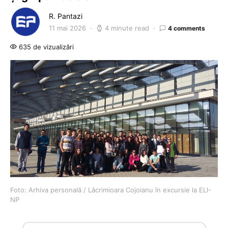
R. Pantazi
11 mai 2026
4 minute read
4 comments
635 de vizualizări
Foto: Arhiva personală / Lăcrimioara Cojoianu în excursie la ELI-
NP