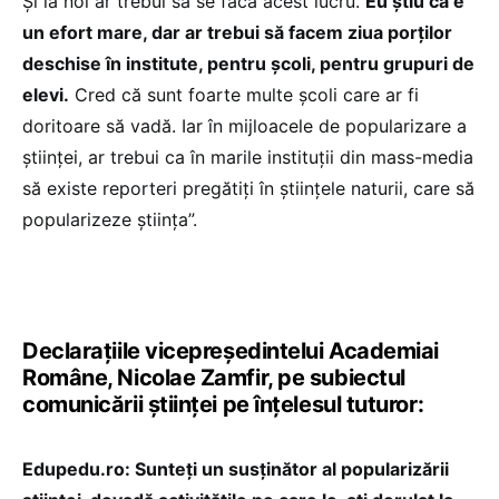
Și la noi ar trebui să se facă acest lucru.
Eu știu că e
un efort mare, dar ar trebui să facem ziua porților
deschise în institute, pentru școli, pentru grupuri de
elevi.
Cred că sunt foarte multe școli care ar fi
doritoare să vadă. Iar în mijloacele de popularizare a
științei, ar trebui ca în marile instituții din mass-media
să existe reporteri pregătiți în științele naturii, care să
popularizeze știința”.
Declarațiile vicepreședintelui Academiai
Române, Nicolae Zamfir, pe subiectul
comunicării științei pe înțelesul tuturor:
Edupedu.ro: Sunteți un susținător al popularizării