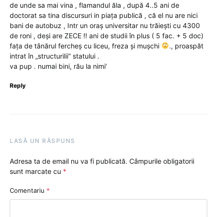
de unde sa mai vina , flamandul ăla , după 4..5 ani de
doctorat sa tina discursuri in piața publică , că el nu are nici
bani de autobuz , Intr un oraș universitar nu trăiești cu 4300
de roni , deși are ZECE !! ani de studii în plus ( 5 fac. + 5 doc)
fața de tânărul fercheș cu liceu, freza și mușchi
., proaspăt
intrat în „structurilii” statului .
va pup . numai bini, rău la nimi’
Reply
LASĂ UN RĂSPUNS
Adresa ta de email nu va fi publicată.
Câmpurile obligatorii
sunt marcate cu
*
Comentariu
*