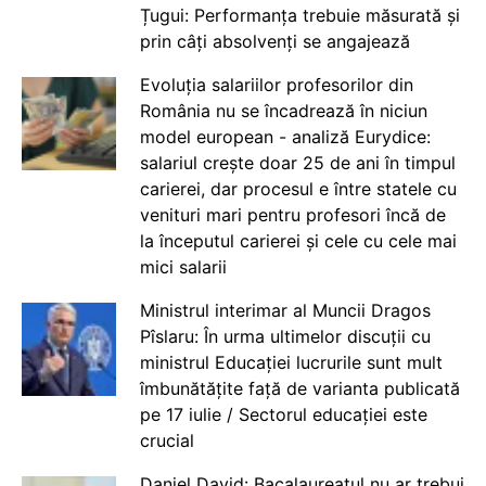
Țugui: Performanța trebuie măsurată și
prin câți absolvenți se angajează
Evoluția salariilor profesorilor din
România nu se încadrează în niciun
model european - analiză Eurydice:
salariul crește doar 25 de ani în timpul
carierei, dar procesul e între statele cu
venituri mari pentru profesori încă de
la începutul carierei și cele cu cele mai
mici salarii
Ministrul interimar al Muncii Dragos
Pîslaru: În urma ultimelor discuții cu
ministrul Educației lucrurile sunt mult
îmbunătățite față de varianta publicată
pe 17 iulie / Sectorul educației este
crucial
Daniel David: Bacalaureatul nu ar trebui