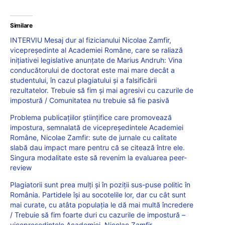
Similare
INTERVIU Mesaj dur al fizicianului Nicolae Zamfir,
vicepreședinte al Academiei Române, care se raliază
inițiativei legislative anunțate de Marius Andruh: Vina
conducătorului de doctorat este mai mare decât a
studentului, în cazul plagiatului și a falsificării
rezultatelor. Trebuie să fim și mai agresivi cu cazurile de
impostură / Comunitatea nu trebuie să fie pasivă
Problema publicațiilor științifice care promovează
impostura, semnalată de vicepreședintele Academiei
Române, Nicolae Zamfir: sute de jurnale cu calitate
slabă dau impact mare pentru că se citează între ele.
Singura modalitate este să revenim la evaluarea peer-
review
Plagiatorii sunt prea mulți și în poziții sus-puse politic în
România. Partidele își au socotelile lor, dar cu cât sunt
mai curate, cu atâta populația le dă mai multă încredere
/ Trebuie să fim foarte duri cu cazurile de impostură –
vicepreședintele Academiei, Nicolae Zamfir