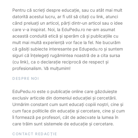
Pentru că scrieți despre educație, sau cu atât mai mult
datorită acestui lucru, ar fi util să citați cu link, atunci
când preluați un articol, părți dintr-un articol sau o idee
care v-a inspirat. Noi, la EduPedu.ro ne-am asumat
această conduită etică și sperăm că și publicațiile cu
mult mai multă experiență vor face la fel. Ne bucurăm
că găsiți subiecte interesante pe Edupedu.ro și suntem
siguri că înțelegeți rugămintea noastră de a cita sursa
(cu link), ca o declarație reciprocă de respect și
profesionalism. Vă mulțumim!
DESPRE NOI
EduPedu.ro este o publicație online care găzduiește
exclusiv articole din domeniul educației și cercetării.
Urmărim constant cum sunt educați copiii noștri, cine și
cum face politicile din educație și cercetare, cine și cum
îi formează pe profesori, cât de adecvate la lumea în
care trăim sunt sistemele de educație și cercetare.
CONTACT REDACȚIE