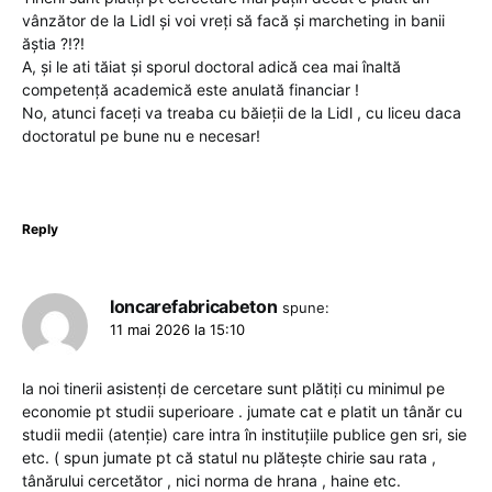
vânzător de la Lidl și voi vreți să facă și marcheting in banii
ăștia ?!?!
A, și le ati tăiat și sporul doctoral adică cea mai înaltă
competență academică este anulată financiar !
No, atunci faceți va treaba cu băieții de la Lidl , cu liceu daca
doctoratul pe bune nu e necesar!
Reply
Ioncarefabricabeton
spune:
11 mai 2026 la 15:10
la noi tinerii asistenți de cercetare sunt plătiți cu minimul pe
economie pt studii superioare . jumate cat e platit un tânăr cu
studii medii (atenție) care intra în instituțiile publice gen sri, sie
etc. ( spun jumate pt că statul nu plătește chirie sau rata ,
tânărului cercetător , nici norma de hrana , haine etc.