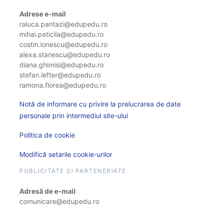
Adrese e-mail
raluca.pantazi@edupedu.ro
mihai.peticila@edupedu.ro
costin.ionescu@edupedu.ro
alexa.stanescu@edupedu.ro
diana.ghimisi@edupedu.ro
stefan.lefter@edupedu.ro
ramona.florea@edupedu.ro
Notă de informare cu privire la prelucrarea de date
personale prin intermediul site-ului
Politica de cookie
Modifică setarile cookie-urilor
PUBLICITATE ȘI PARTENERIATE
Adresă de e-mail
comunicare@edupedu.ro