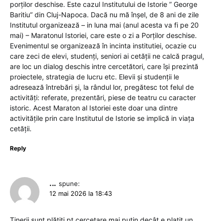
porților deschise. Este cazul Institutului de Istorie ” George
Baritiu” din Cluj-Napoca. Dacă nu mă înșel, de 8 ani de zile
Institutul organizează – in luna mai (anul acesta va fi pe 20
mai) – Maratonul Istoriei, care este o zi a Porților deschise.
Evenimentul se organizează în incinta institutiei, ocazie cu
care zeci de elevi, studenți, seniori ai cetății ne calcă pragul,
are loc un dialog deschis intre cercetători, care își prezintă
proiectele, strategia de lucru etc. Elevii și studenții le
adresează întrebări și, la rândul lor, pregătesc tot felul de
activități: referate, prezentări, piese de teatru cu caracter
istoric. Acest Maraton al Istoriei este doar una dintre
activitățile prin care Institutul de Istorie se implică in viața
cetății.
Reply
...
spune:
12 mai 2026 la 18:43
Tinerii sunt plătiți pt cercetare mai puțin decât e platit un