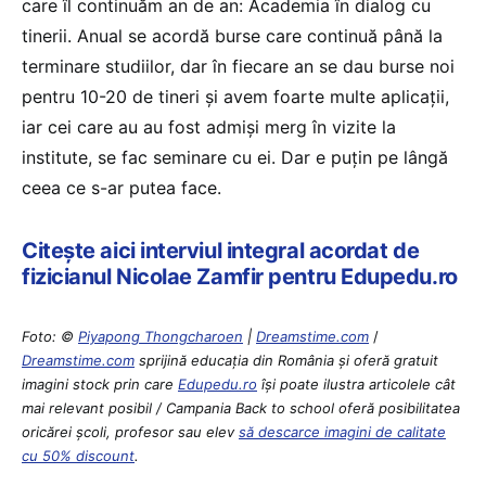
care îl continuăm an de an: Academia în dialog cu
tinerii. Anual se acordă burse care continuă până la
terminare studiilor, dar în fiecare an se dau burse noi
pentru 10-20 de tineri și avem foarte multe aplicații,
iar cei care au au fost admiși merg în vizite la
institute, se fac seminare cu ei. Dar e puțin pe lângă
ceea ce s-ar putea face.
Citește aici interviul integral acordat de
fizicianul Nicolae Zamfir pentru Edupedu.ro
Foto: ©
Piyapong Thongcharoen
|
Dreamstime.com
/
Dreamstime.com
sprijină educaţia din România şi oferă gratuit
imagini stock prin care
Edupedu.ro
îşi poate ilustra articolele cât
mai relevant posibil / Campania Back to school oferă posibilitatea
oricărei școli, profesor sau elev
să descarce imagini de calitate
cu 50% discount
.