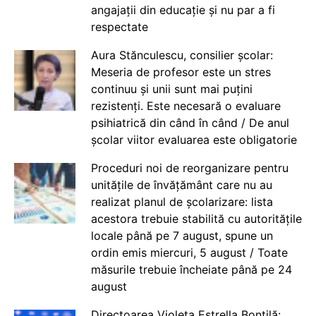
angajații din educație și nu par a fi
respectate
Aura Stănculescu, consilier școlar:
Meseria de profesor este un stres
continuu și unii sunt mai puțini
rezistenți. Este necesară o evaluare
psihiatrică din când în când / De anul
școlar viitor evaluarea este obligatorie
Proceduri noi de reorganizare pentru
unitățile de învățământ care nu au
realizat planul de școlarizare: lista
acestora trebuie stabilită cu autoritățile
locale până pe 7 august, spune un
ordin emis miercuri, 5 august / Toate
măsurile trebuie încheiate până pe 24
august
Directoarea Violeta Estrella Bontilă: