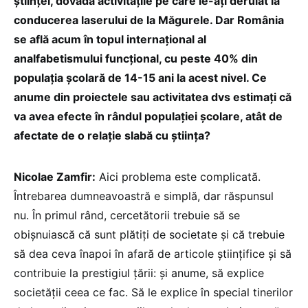
științei, dovadă activitățile pe care le-ați derulat la
conducerea laserului de la Măgurele. Dar România
se află acum în topul internațional al
analfabetismului funcțional, cu peste 40% din
populația școlară de 14-15 ani la acest nivel. Ce
anume din proiectele sau activitatea dvs estimați că
va avea efecte în rândul populației școlare, atât de
afectate de o relație slabă cu știința?
Nicolae Zamfir:
Aici problema este complicată.
Întrebarea dumneavoastră e simplă, dar răspunsul
nu. În primul rând, cercetătorii trebuie să se
obișnuiască că sunt plătiți de societate și că trebuie
să dea ceva înapoi în afară de articole științifice și să
contribuie la prestigiul țării: și anume, să explice
societății ceea ce fac. Să le explice în special tinerilor