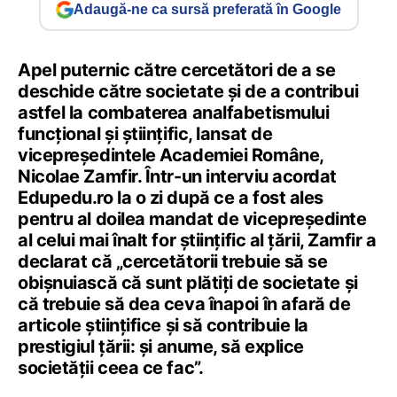
Adaugă-ne ca sursă preferată în Google
Apel puternic către cercetători de a se
deschide către societate și de a contribui
astfel la combaterea analfabetismului
funcțional și științific, lansat de
vicepreședintele Academiei Române,
Nicolae Zamfir. Într-un interviu acordat
Edupedu.ro la o zi după ce a fost ales
pentru al doilea mandat de vicepreședinte
al celui mai înalt for științific al țării, Zamfir a
declarat că „cercetătorii trebuie să se
obișnuiască că sunt plătiți de societate și
că trebuie să dea ceva înapoi în afară de
articole științifice și să contribuie la
prestigiul țării: și anume, să explice
societății ceea ce fac”.