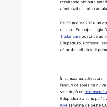
rezultatele obținute anteri
afectează calitatea actulu
Pe 25 august 2024, un grup
ministra Educației, Ligia 
Titularizare
odată ce au ob
Edupedu.ro. Profesorii sem
că profesorii titularii pri
În scrisoarea adresată min
rânduri că speră că nu va 
vine după un
text asemănă
Edupedu.ro a scris pe 12
iulie
semnată de peste 6.0