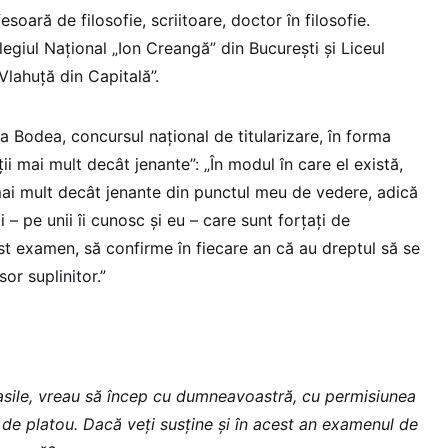
esoară de filosofie, scriitoare, doctor în filosofie.
egiul Național „Ion Creangă” din București și Liceul
Vlahuță din Capitală”.
ia Bodea, concursul național de titularizare, în forma
ii mai mult decât jenante”: „În modul în care el există,
 mai mult decât jenante din punctul meu de vedere, adică
– pe unii îi cunosc și eu – care sunt forțați de
st examen, să confirme în fiecare an că au dreptul să se
or suplinitor.”
ile, vreau să încep cu dumneavoastră, cu permisiunea
e platou. Dacă veți susține și în acest an examenul de