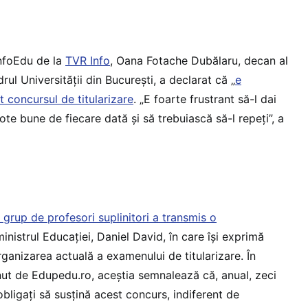
InfoEdu de la
TVR Info
, Oana Fotache Dubălaru, decan al
drul Universității din București, a declarat că „
e
t concursul de titularizare
. „E foarte frustrant să-l dai
note bune de fiecare dată și să trebuiască să-l repeți”, a
 grup de profesori suplinitori a transmis o
nistrul Educației, Daniel David, în care își exprimă
ganizarea actuală a examenului de titularizare. În
ut de Edupedu.ro, aceștia semnalează că, anual, zeci
obligați să susțină acest concurs, indiferent de