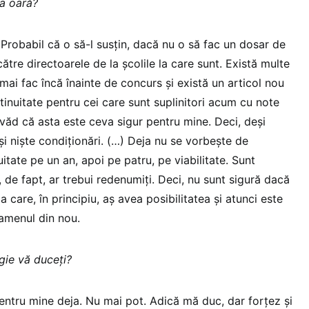
ta oară?
Probabil că o să-l susțin, dacă nu o să fac un dosar de
ătre directoarele de la școlile la care sunt. Există multe
 mai fac încă înainte de concurs și există un articol nou
inuitate pentru cei care sunt suplinitori acum cu note
 văd că asta este ceva sigur pentru mine. Deci, deși
 și niște condiționări. (…) Deja nu se vorbește de
nuitate pe un an, apoi pe patru, pe viabilitate. Sunt
, de fapt, ar trebui redenumiți. Deci, nu sunt sigură dacă
a care, în principiu, aș avea posibilitatea și atunci este
amenul din nou.
gie vă duceți?
ntru mine deja. Nu mai pot. Adică mă duc, dar forțez și