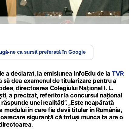
gă-ne ca sursă preferată în Google
e a declarat, la emisiunea InfoEdu de la
TVR
ă să dea examenul de titularizare pentru a
dea, directoarea Colegiului Național I. L.
i, a precizat, referitor la concursul național
u răspunde unei realități”. „Este neapărată
modului în care fie devii titular în România,
o oarecare siguranță că totuși munca ta are o
 directoarea.