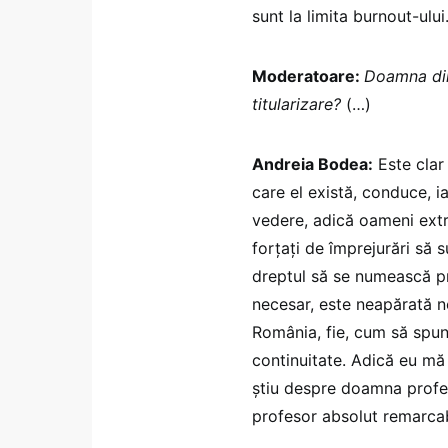
sunt la limita burnout-ului
Moderatoare:
Doamna dir
titularizare?
(…)
Andreia Bodea:
Este clar 
care el există, conduce, i
vedere, adică oameni extre
forțați de împrejurări să 
dreptul să se numească pr
necesar, este neapărată ne
România, fie, cum să spun
continuitate. Adică eu mă
știu despre doamna profes
profesor absolut remarcab