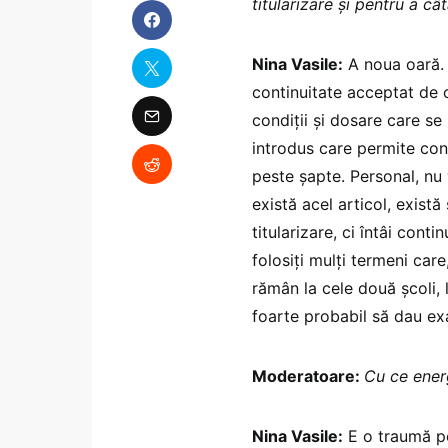
titularizare și pentru a câ
Nina Vasile:
A noua oară. 
continuitate acceptat de c
condiții și dosare care se
introdus care permite cont
peste șapte. Personal, nu
există acel articol, există
titularizare, ci întâi conti
folosiți mulți termeni care
rămân la cele două școli, l
foarte probabil să dau ex
Moderatoare:
Cu ce ener
Nina Vasile:
E o traumă pe