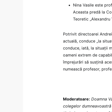
Nina Vasile este prof
Aceasta predă la Col
Teoretic „Alexandru 
Potrivit directoarei Andre
actuală, conduce „la situaț
conduce, iată, la situații
oameni extrem de capabili 
împrejurări să susțină ace
numească profesor, profes
Moderatoare:
Doamna Vas
colegelor dumneavoastră d