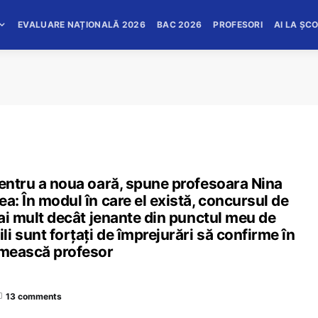
EVALUARE NAȚIONALĂ 2026
BAC 2026
PROFESORI
AI LA ȘC
pentru a noua oară, spune profesoara Nina
a: În modul în care el există, concursul de
mai mult decât jenante din punctul meu de
i sunt forțați de împrejurări să confirme în
numească profesor
13 comments