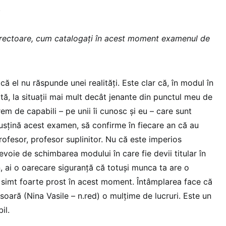
.
ectoare, cum catalogați în acest moment examenul de
că el nu răspunde unei realități. Este clar că, în modul în
ată, la situații mai mult decât jenante din punctul meu de
m de capabili – pe unii îi cunosc și eu – care sunt
susțină acest examen, să confirme în fiecare an că au
ofesor, profesor suplinitor. Nu că este imperios
voie de schimbarea modului în care fie devii titular în
, ai o oarecare siguranță că totuși munca ta are o
 simt foarte prost în acest moment. Întâmplarea face că
oară (Nina Vasile – n.red) o mulțime de lucruri. Este un
il.