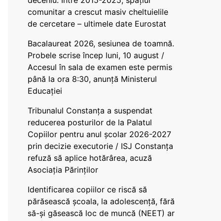
deceniu. Între 2015-2025, spațiul
comunitar a crescut masiv cheltuielile
de cercetare – ultimele date Eurostat
Bacalaureat 2026, sesiunea de toamnă.
Probele scrise încep luni, 10 august /
Accesul în sala de examen este permis
până la ora 8:30, anunță Ministerul
Educației
Tribunalul Constanța a suspendat
reducerea posturilor de la Palatul
Copiilor pentru anul școlar 2026-2027
prin decizie executorie / ISJ Constanța
refuză să aplice hotărârea, acuză
Asociația Părinților
Identificarea copiilor ce riscă să
părăsească școala, la adolescență, fără
să-și găsească loc de muncă (NEET) ar