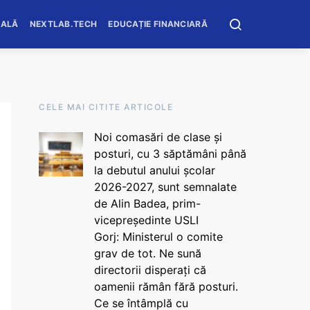
OALĂ
NEXTLAB.TECH
EDUCAȚIE FINANCIARĂ
CELE MAI CITITE ARTICOLE
Noi comasări de clase și
posturi, cu 3 săptămâni până
la debutul anului școlar
2026-2027, sunt semnalate
de Alin Badea, prim-
vicepreședinte USLI
Gorj: Ministerul o comite
grav de tot. Ne sună
directorii disperați că
oamenii rămân fără posturi.
Ce se întâmplă cu