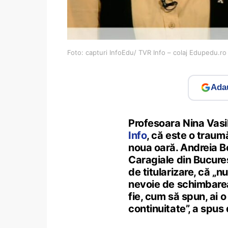
Foto: capturi InfoEdu/ TVR Info – colaj Edupedu.ro
Adau
Profesoara Nina Vasil
Info
, că este o traum
noua oară. Andreia Bo
Caragiale din Bucureșt
de titularizare, că „n
nevoie de schimbarea 
fie, cum să spun, ai 
continuitate”, a spus