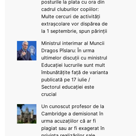
posturile la plata cu ora din
cadrul cluburilor copiilor:
Multe cercuri de activități
extrașcolare vor dispărea de
la 1 septembrie, spun părinții
Ministrul interimar al Muncii
Dragos Pîslaru: În urma
ultimelor discuții cu ministrul
Educației lucrurile sunt mult
îmbunătățite față de varianta
publicată pe 17 iulie /
Sectorul educației este
crucial
Un cunoscut profesor de la
Cambridge a demisionat în
urma acuzațiilor că ar fi
plagiat sau ar fi exagerat în
privința realizărilor sale,