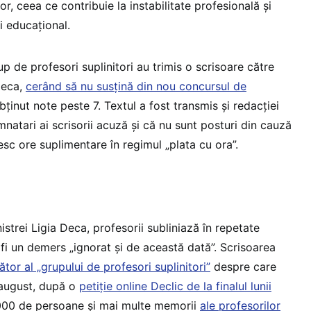
or, ceea ce contribuie la instabilitate profesională și
i educațional.
 de profesori suplinitori au trimis o scrisoare către
Deca,
cerând să nu susțină din nou concursul de
ținut note peste 7. Textul a fost transmis și redacției
natari ai scrisorii acuză și că nu sunt posturi din cauză
mesc ore suplimentare în regimul „plata cu ora”.
istrei Ligia Deca, profesorii subliniază în repetate
fi un demers „ignorat și de această dată”. Scrisoarea
tor al „grupului de profesori suplinitori”
despre care
 august, după o
petiție online Declic de la finalul lunii
00 de persoane și mai multe memorii
ale profesorilor