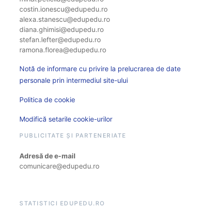
costin.ionescu@edupedu.ro
alexa.stanescu@edupedu.ro
diana.ghimisi@edupedu.ro
stefan.lefter@edupedu.ro
ramona.florea@edupedu.ro
Notă de informare cu privire la prelucrarea de date
personale prin intermediul site-ului
Politica de cookie
Modifică setarile cookie-urilor
PUBLICITATE ȘI PARTENERIATE
Adresă de e-mail
comunicare@edupedu.ro
STATISTICI EDUPEDU.RO