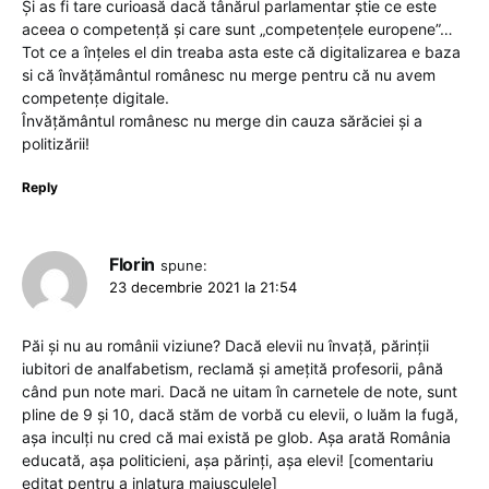
Și as fi tare curioasă dacă tânărul parlamentar știe ce este
aceea o competență și care sunt „competențele europene”…
Tot ce a înțeles el din treaba asta este că digitalizarea e baza
si că învățământul românesc nu merge pentru că nu avem
competențe digitale.
Învățământul românesc nu merge din cauza sărăciei și a
politizării!
Reply
Florin
spune:
23 decembrie 2021 la 21:54
Păi și nu au românii viziune? Dacă elevii nu învață, părinții
iubitori de analfabetism, reclamă și amețită profesorii, până
când pun note mari. Dacă ne uitam în carnetele de note, sunt
pline de 9 și 10, dacă stăm de vorbă cu elevii, o luăm la fugă,
așa inculți nu cred că mai există pe glob. Așa arată România
educată, așa politicieni, așa părinți, așa elevi! [comentariu
editat pentru a inlatura majusculele]