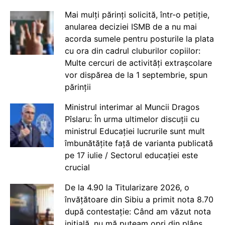
Mai mulți părinți solicită, într-o petiție,
anularea deciziei ISMB de a nu mai
acorda sumele pentru posturile la plata
cu ora din cadrul cluburilor copiilor:
Multe cercuri de activități extrașcolare
vor dispărea de la 1 septembrie, spun
părinții
Ministrul interimar al Muncii Dragos
Pîslaru: În urma ultimelor discuții cu
ministrul Educației lucrurile sunt mult
îmbunătățite față de varianta publicată
pe 17 iulie / Sectorul educației este
crucial
De la 4.90 la Titularizare 2026, o
învățătoare din Sibiu a primit nota 8.70
după contestație: Când am văzut nota
inițială, nu mă puteam opri din plâns.