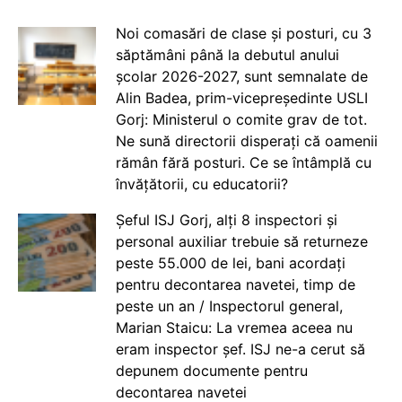
Noi comasări de clase și posturi, cu 3
săptămâni până la debutul anului
școlar 2026-2027, sunt semnalate de
Alin Badea, prim-vicepreședinte USLI
Gorj: Ministerul o comite grav de tot.
Ne sună directorii disperați că oamenii
rămân fără posturi. Ce se întâmplă cu
învățătorii, cu educatorii?
Șeful ISJ Gorj, alți 8 inspectori și
personal auxiliar trebuie să returneze
peste 55.000 de lei, bani acordați
pentru decontarea navetei, timp de
peste un an / Inspectorul general,
Marian Staicu: La vremea aceea nu
eram inspector șef. ISJ ne-a cerut să
depunem documente pentru
decontarea navetei