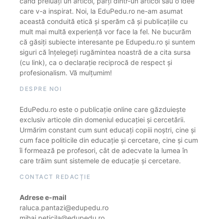
când preluați un articol, părți dintr-un articol sau o idee
care v-a inspirat. Noi, la EduPedu.ro ne-am asumat
această conduită etică și sperăm că și publicațiile cu
mult mai multă experiență vor face la fel. Ne bucurăm
că găsiți subiecte interesante pe Edupedu.ro și suntem
siguri că înțelegeți rugămintea noastră de a cita sursa
(cu link), ca o declarație reciprocă de respect și
profesionalism. Vă mulțumim!
DESPRE NOI
EduPedu.ro este o publicație online care găzduiește
exclusiv articole din domeniul educației și cercetării.
Urmărim constant cum sunt educați copiii noștri, cine și
cum face politicile din educație și cercetare, cine și cum
îi formează pe profesori, cât de adecvate la lumea în
care trăim sunt sistemele de educație și cercetare.
CONTACT REDACȚIE
Adrese e-mail
raluca.pantazi@edupedu.ro
mihai.peticila@edupedu.ro