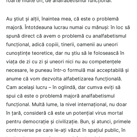
foarte multe ori, de analfabetismul funcțional.
Au știut și alții, înaintea mea, că este o problemă
majoră. Întotdeauna lucrau numai cu mănuși: în loc să
spună direct că avem o problemă cu analfabetismul
funcțional, adică copiii, tinerii, oamenii au uneori
cunoștințe teoretice, dar nu știu să le folosească în
viața de zi cu zi și uneori nici nu au competențele
necesare, le puneau într-o formulă mai acceptabilă și
anume că vom dezvolta alfabetizarea funcțională.
Cam același lucru – în oglindă, dar cumva eviți să
spui că este o problemă majoră analfabetismul
funcțional. Multă lume, la nivel internațional, nu doar
în țară, consideră că este un potențial virus mortal
pentru democrație și civilizație. Bun, și atunci, primele
controverse pe care le-ați văzut în spațiul public, în