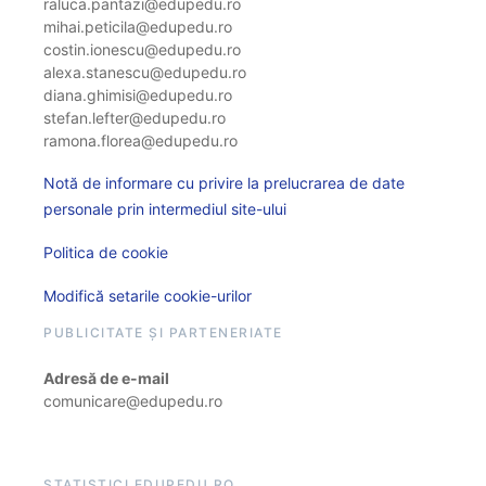
raluca.pantazi@edupedu.ro
mihai.peticila@edupedu.ro
costin.ionescu@edupedu.ro
alexa.stanescu@edupedu.ro
diana.ghimisi@edupedu.ro
stefan.lefter@edupedu.ro
ramona.florea@edupedu.ro
Notă de informare cu privire la prelucrarea de date
personale prin intermediul site-ului
Politica de cookie
Modifică setarile cookie-urilor
PUBLICITATE ȘI PARTENERIATE
Adresă de e-mail
comunicare@edupedu.ro
STATISTICI EDUPEDU.RO