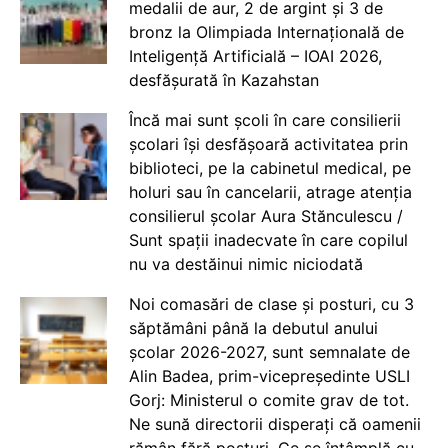
medalii de aur, 2 de argint și 3 de
bronz la Olimpiada Internațională de
Inteligență Artificială – IOAI 2026,
desfășurată în Kazahstan
Încă mai sunt școli în care consilierii
școlari își desfășoară activitatea prin
biblioteci, pe la cabinetul medical, pe
holuri sau în cancelarii, atrage atenția
consilierul școlar Aura Stănculescu /
Sunt spații inadecvate în care copilul
nu va destăinui nimic niciodată
Noi comasări de clase și posturi, cu 3
săptămâni până la debutul anului
școlar 2026-2027, sunt semnalate de
Alin Badea, prim-vicepreședinte USLI
Gorj: Ministerul o comite grav de tot.
Ne sună directorii disperați că oamenii
rămân fără posturi. Ce se întâmplă cu