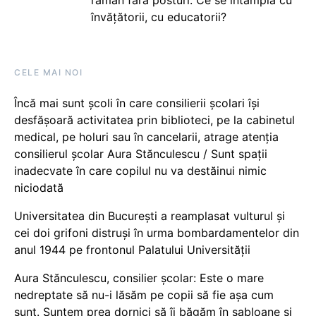
învățătorii, cu educatorii?
CELE MAI NOI
Încă mai sunt școli în care consilierii școlari își
desfășoară activitatea prin biblioteci, pe la cabinetul
medical, pe holuri sau în cancelarii, atrage atenția
consilierul școlar Aura Stănculescu / Sunt spații
inadecvate în care copilul nu va destăinui nimic
niciodată
Universitatea din București a reamplasat vulturul și
cei doi grifoni distruși în urma bombardamentelor din
anul 1944 pe frontonul Palatului Universității
Aura Stănculescu, consilier școlar: Este o mare
nedreptate să nu-i lăsăm pe copii să fie așa cum
sunt. Suntem prea dornici să îi băgăm în șabloane și