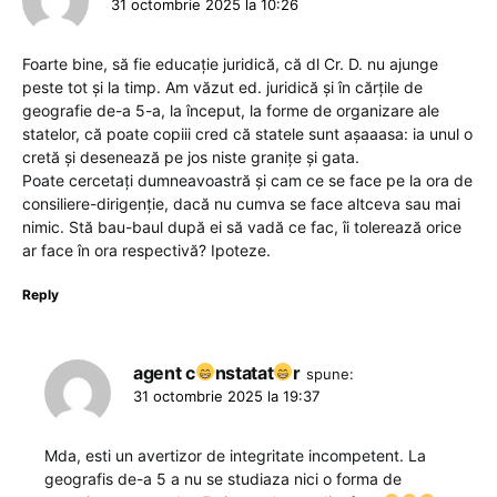
31 octombrie 2025 la 10:26
Foarte bine, să fie educație juridică, că dl Cr. D. nu ajunge
peste tot și la timp. Am văzut ed. juridică și în cărțile de
geografie de-a 5-a, la început, la forme de organizare ale
statelor, că poate copiii cred că statele sunt așaaasa: ia unul o
cretă și desenează pe jos niste granițe și gata.
Poate cercetați dumneavoastră și cam ce se face pe la ora de
consiliere-dirigenție, dacă nu cumva se face altceva sau mai
nimic. Stă bau-baul după ei să vadă ce fac, îi tolerează orice
ar face în ora respectivă? Ipoteze.
Reply
agent c
nstatat
r
spune:
31 octombrie 2025 la 19:37
Mda, esti un avertizor de integritate incompetent. La
geografis de-a 5 a nu se studiaza nici o forma de