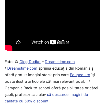
Foto: ©
Oleg Dudko
–
Dreamstime.com
/
Dreamstime.com
sprijină educaţia din România şi
oferă gratuit imagini stock prin care
Edupedu.ro
îşi
poate ilustra articolele cât mai relevant posibil /
Campania Back to school oferă posibilitatea oricărei
școli, profesor sau elev
să descarce imagini de
calitate cu 50% discount
.