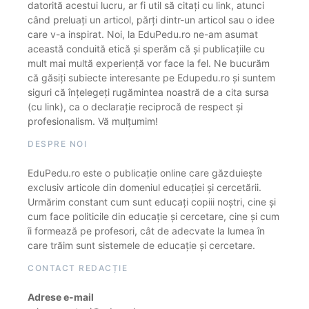
datorită acestui lucru, ar fi util să citați cu link, atunci
când preluați un articol, părți dintr-un articol sau o idee
care v-a inspirat. Noi, la EduPedu.ro ne-am asumat
această conduită etică și sperăm că și publicațiile cu
mult mai multă experiență vor face la fel. Ne bucurăm
că găsiți subiecte interesante pe Edupedu.ro și suntem
siguri că înțelegeți rugămintea noastră de a cita sursa
(cu link), ca o declarație reciprocă de respect și
profesionalism. Vă mulțumim!
DESPRE NOI
EduPedu.ro este o publicație online care găzduiește
exclusiv articole din domeniul educației și cercetării.
Urmărim constant cum sunt educați copiii noștri, cine și
cum face politicile din educație și cercetare, cine și cum
îi formează pe profesori, cât de adecvate la lumea în
care trăim sunt sistemele de educație și cercetare.
CONTACT REDACȚIE
Adrese e-mail