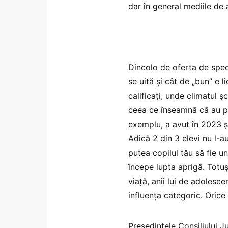
dar în general mediile de 
Dincolo de oferta de speci
se uită și cât de „bun” e l
calificați, unde climatul ș
ceea ce înseamnă că au p
exemplu, a avut în 2023 ș
Adică 2 din 3 elevi nu l-a
putea copilul tău să fie un
începe lupta aprigă. Totuși
viață, anii lui de adolesce
influența categoric. Orice 
Președintele Consiliului J