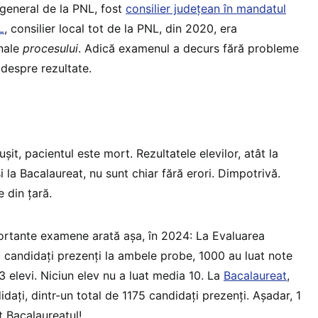
general de la PNL, fost
consilier județean în mandatul
L
, consilier local tot de la PNL, din 2020, era
nale
procesului
. Adică examenul a decurs fără probleme
 despre rezultate.
ușit, pacientul este mort. Rezultatele elevilor, atât la
i la Bacalaureat, nu sunt chiar fără erori. Dimpotrivă.
e din țară.
ortante examene arată așa, în 2024: La Evaluarea
3 candidați prezenți la ambele probe, 1000 au luat note
 3 elevi. Niciun elev nu a luat media 10. La
Bacalaureat
,
ați, dintr-un total de 1175 candidați prezenți. Așadar, 1
t Bacalaureatul!