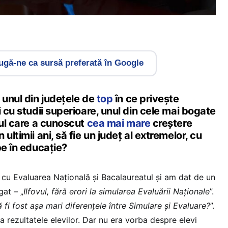
gă-ne ca sursă preferată în Google
 unul din județele de
top
în ce privește
i cu studii superioare, unul din cele mai bogate
țul care a cunoscut
cea mai mare
creștere
ultimii ani, să fie un județ al extremelor, cu
be în educație?
u Evaluarea Națională și Bacalaureatul și am dat de un
gat – „
Ilfovul, fără erori la simularea Evaluării Naționale
”.
 fi fost așa mari diferențele între Simulare și Evaluare?
”.
 rezultatele elevilor. Dar nu era vorba despre elevi