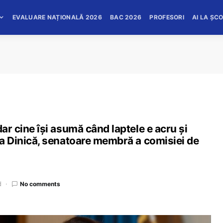
EVALUARE NAȚIONALĂ 2026
BAC 2026
PROFESORI
AI LA ȘC
dar cine își asumă când laptele e acru și
via Dinică, senatoare membră a comisiei de
d
No comments