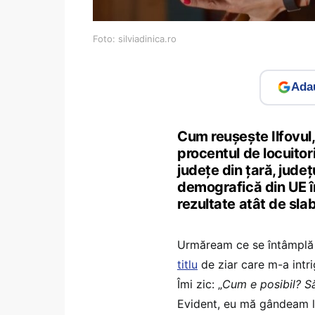
Foto: silviadinica.ro
Adau
Cum reușește Ilfovul,
procentul de locuitor
județe din țară, jude
demografică din UE în 
rezultate atât de sla
Urmăream ce se întâmplă c
titlu
de ziar care m-a intri
Îmi zic: „
Cum e posibil? Să
Evident, eu mă gândeam la