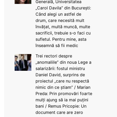
Generală, Universitatea
„Carol Davila” din București:
Când alegi un astfel de
drum, care necesită mult
învățat, multă muncă, multe
sacrificii, trebuie s-o faci cu
sufletul. Pentru mine, asta
înseamnă să fii medic
Trei rectori despre
„anomaliile” din noua Lege a
salarizării: fostul ministru
Daniel David, surprins de
proiectul „care nu respectă
nimic din ce știam” / Marian
Preda: Prin promovări foarte
mulți ajung să ia mai puțini
bani / Remus Pricopie: Un
document care are zero