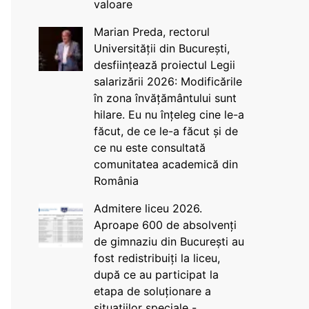
valoare
Marian Preda, rectorul
Universității din București,
desființează proiectul Legii
salarizării 2026: Modificările
în zona învățământului sunt
hilare. Eu nu înțeleg cine le-a
făcut, de ce le-a făcut și de
ce nu este consultată
comunitatea academică din
România
Admitere liceu 2026.
Aproape 600 de absolvenți
de gimnaziu din București au
fost redistribuiți la liceu,
după ce au participat la
etapa de soluționare a
situațiilor speciale -