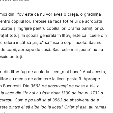
mici din Ilfov este că nu vor avea o creșă, o grădiniță
ntru copilul lor. Trebuie să facă tot felul de acrobații
cație și îngrijire pentru copilul lor. Drama părinților cu
ățat totuși în școala generală în Ilfov, este că liceele din
ncredere încât să „riște” să înscrie copiii acolo. Sau nu
e de copii, aproape de casă. Sau, cele mai „bune” nu au
esuie pe toți.
i din Ilfov fug de acolo la licee „mai bune”. Anul acesta,
 Ilfov au media de admitere la liceu peste 9. Aproape
in București. D
in 3563 de absolvenți de clasa a VIII-a
la licee din Ilfov și au fost doar 1330 de locuri. 1732 s-
București. Cum e posibil să ai 3563 de absolvenți de a
tate dintre ei să aibă loc la liceu? Chiar și așa, au rămas