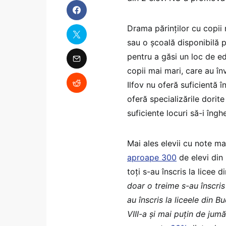
Drama părinților cu copii 
sau o școală disponibilă pe
pentru a găsi un loc de edu
copii mai mari, care au înv
Ilfov nu oferă suficientă î
oferă specializările dorit
suficiente locuri să-i îngh
Mai ales elevii cu note mar
aproape 300
de elevi din
toți s-au înscris la licee d
doar o treime s-au înscris 
au înscris la liceele din 
VIII-a și mai puțin de jumă