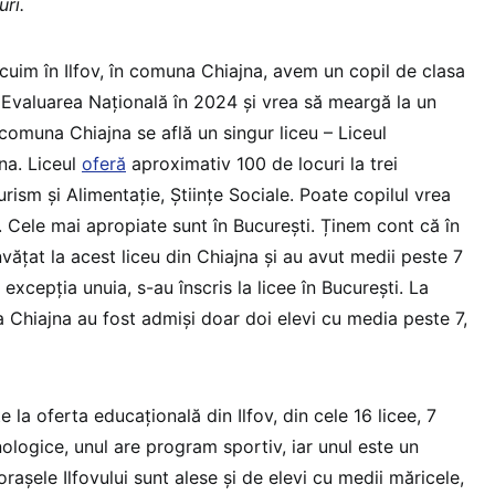
uri.
cuim în Ilfov, în comuna Chiajna, avem un copil de clasa
t Evaluarea Națională în 2024 și vrea să meargă la un
comuna Chiajna se află un singur liceu – Liceul
na. Liceul
oferă
aproximativ 100 de locuri la trei
urism și Alimentație, Științe Sociale. Poate copilul vrea
eu. Cele mai apropiate sunt în București. Ținem cont că în
vățat la acest liceu din Chiajna și au avut medii peste 7
excepția unuia, s-au înscris la licee în București. La
Chiajna au fost admiși doar doi elevi cu media peste 7,
la oferta educațională din Ilfov, din cele 16 licee, 7
nologice, unul are program sportiv, iar unul este un
 orașele Ilfovului sunt alese și de elevi cu medii măricele,