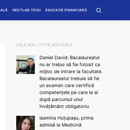
OALĂ
NEXTLAB.TECH
EDUCAȚIE FINANCIARĂ
CELE MAI CITITE ARTICOLE
Daniel David: Bacalaureatul
nu ar trebui să fie folosit ca
mijloc de intrare la facultate.
Bacalaureatul trebuie să fie
un examen care certifică
competențele pe care le ai
după parcursul unui
învățământ obligatoriu
Iasmina Huțupașu, prima
admisă la Medicină