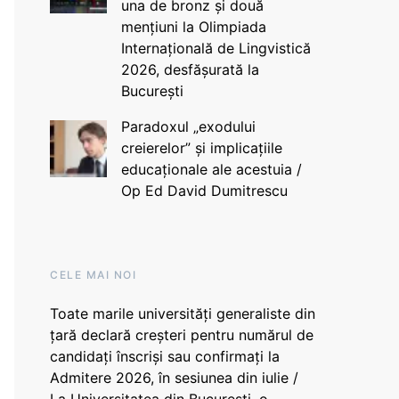
una de bronz și două
mențiuni la Olimpiada
Internațională de Lingvistică
2026, desfășurată la
București
Paradoxul „exodului
creierelor” și implicațiile
educaționale ale acestuia /
Op Ed David Dumitrescu
CELE MAI NOI
Toate marile universități generaliste din
țară declară creșteri pentru numărul de
candidați înscriși sau confirmați la
Admitere 2026, în sesiunea din iulie /