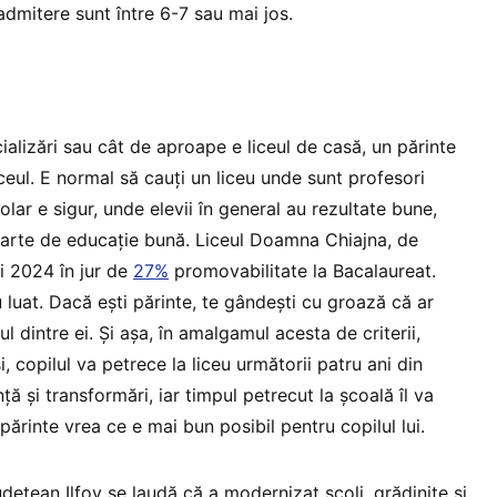
admitere sunt între 6-7 sau mai jos.
alizări sau cât de aproape e liceul de casă, un părinte
iceul. E normal să cauți un liceu unde sunt profesori
colar e sigur, unde elevii în general au rezultate bune,
arte de educație bună. Liceul Doamna Chiajna, de
i 2024 în jur de
27%
promovabilitate la Bacalaureat.
u luat. Dacă ești părinte, te gândești cu groază că ar
ul dintre ei. Și așa, în amalgamul acesta de criterii,
, copilul va petrece la liceu următorii patru ani din
nță și transformări, iar timpul petrecut la școală îl va
părinte vrea ce e mai bun posibil pentru copilul lui.
udețean Ilfov se laudă că a modernizat școli, grădinițe și