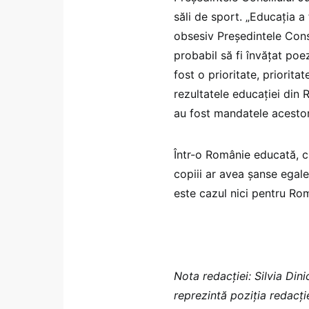
săli de sport. „Educația a
obsesiv Președintele Cons
probabil să fi învățat poe
fost o prioritate, priorit
rezultatele educației din
au fost mandatele acesto
Într-o Românie educată, cu
copiii ar avea șanse egale 
este cazul nici pentru Rom
Nota redacției: Silvia Din
reprezintă poziția redacți