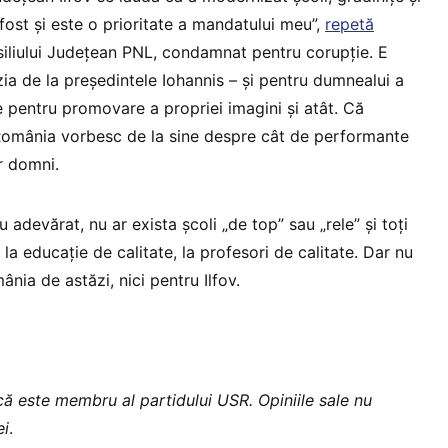
 fost și este o prioritate a mandatului meu”,
repetă
iliului Județean PNL, condamnat pentru corupție. E
zia de la președintele Iohannis – și pentru dumnealui a
ate pentru promovare a propriei imagini și atât. Că
 România vorbesc de la sine despre cât de performante
r domni.
 adevărat, nu ar exista școli „de top” sau „rele” și toți
la educație de calitate, la profesori de calitate. Dar nu
ânia de astăzi, nici pentru Ilfov.
ică este membru al partidului USR. Opiniile sale nu
ei
.