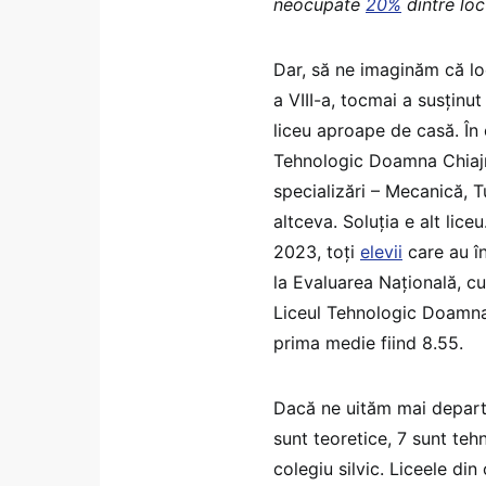
neocupate
20%
dintre loc
Dar, să ne imaginăm că lo
a VIII-a, tocmai a susținu
liceu aproape de casă. În 
Tehnologic Doamna Chiaj
specializări – Mecanică, T
altceva. Soluția e alt lic
2023, toți
elevii
care au în
la Evaluarea Națională, cu 
Liceul Tehnologic Doamna 
prima medie fiind 8.55.
Dacă ne uităm mai departe 
sunt teoretice, 7 sunt teh
colegiu silvic. Liceele din