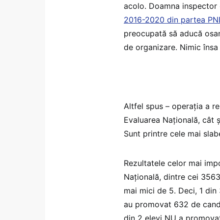
acolo. Doamna inspector 
2016-2020 din partea PN
preocupată să aducă osa
de organizare. Nimic însa
Altfel spus – operația a re
Evaluarea Națională, cât ș
Sunt printre cele mai slab
Rezultatele celor mai imp
Națională, dintre cei 356
mai mici de 5. Deci, 1 din
au promovat 632 de candid
din 2 elevi NU a promova