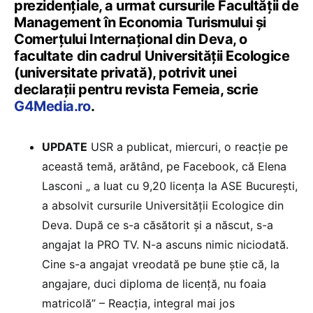
prezidențiale, a urmat cursurile Facultății de
Management în Economia Turismului și
Comerțului Internațional din Deva, o
facultate din cadrul Universității Ecologice
(universitate privată), potrivit unei
declarații pentru revista Femeia, scrie
G4Media.ro
.
UPDATE
USR a publicat, miercuri, o reacție pe
această temă, arătând, pe Facebook, că Elena
Lasconi „ a luat cu 9,20 licența la ASE București,
a absolvit cursurile Universității Ecologice din
Deva. După ce s-a căsătorit și a născut, s-a
angajat la PRO TV. N-a ascuns nimic niciodată.
Cine s-a angajat vreodată pe bune știe că, la
angajare, duci diploma de licență, nu foaia
matricolă” – Reacția, integral mai jos