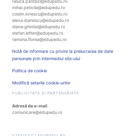
raluca.pantazi@edupedu.ro
mihai.peticila@edupedu.ro
costin.ionescu@edupedu.ro
alexa.stanescu@edupedu.ro
diana.ghimisi@edupedu.ro
stefan.lefter@edupedu.ro
ramona.florea@edupedu.ro
Notă de informare cu privire la prelucrarea de date
personale prin intermediul site-ului
Politica de cookie
Modifică setarile cookie-urilor
PUBLICITATE ȘI PARTENERIATE
Adresă de e-mail
comunicare@edupedu.ro
STATISTICI EDUPEDU.RO