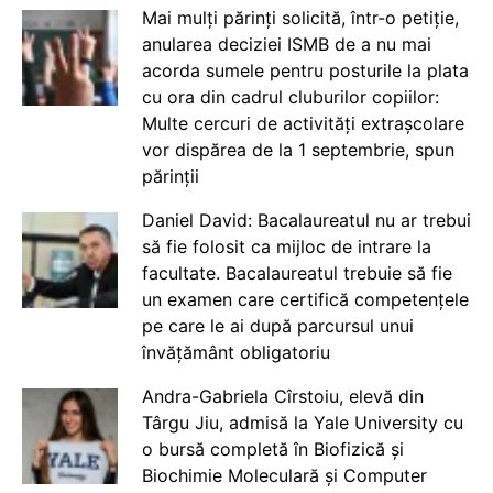
Mai mulți părinți solicită, într-o petiție,
anularea deciziei ISMB de a nu mai
acorda sumele pentru posturile la plata
cu ora din cadrul cluburilor copiilor:
Multe cercuri de activități extrașcolare
vor dispărea de la 1 septembrie, spun
părinții
Daniel David: Bacalaureatul nu ar trebui
să fie folosit ca mijloc de intrare la
facultate. Bacalaureatul trebuie să fie
un examen care certifică competențele
pe care le ai după parcursul unui
învățământ obligatoriu
Andra-Gabriela Cîrstoiu, elevă din
Târgu Jiu, admisă la Yale University cu
o bursă completă în Biofizică și
Biochimie Moleculară și Computer