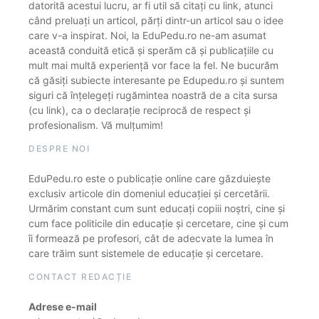
datorită acestui lucru, ar fi util să citați cu link, atunci
când preluați un articol, părți dintr-un articol sau o idee
care v-a inspirat. Noi, la EduPedu.ro ne-am asumat
această conduită etică și sperăm că și publicațiile cu
mult mai multă experiență vor face la fel. Ne bucurăm
că găsiți subiecte interesante pe Edupedu.ro și suntem
siguri că înțelegeți rugămintea noastră de a cita sursa
(cu link), ca o declarație reciprocă de respect și
profesionalism. Vă mulțumim!
DESPRE NOI
EduPedu.ro este o publicație online care găzduiește
exclusiv articole din domeniul educației și cercetării.
Urmărim constant cum sunt educați copiii noștri, cine și
cum face politicile din educație și cercetare, cine și cum
îi formează pe profesori, cât de adecvate la lumea în
care trăim sunt sistemele de educație și cercetare.
CONTACT REDACȚIE
Adrese e-mail