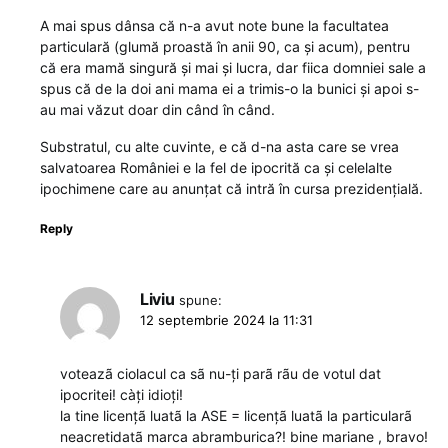
A mai spus dânsa că n-a avut note bune la facultatea
particulară (glumă proastă în anii 90, ca și acum), pentru
că era mamă singură și mai și lucra, dar fiica domniei sale a
spus că de la doi ani mama ei a trimis-o la bunici și apoi s-
au mai văzut doar din când în când.
Substratul, cu alte cuvinte, e că d-na asta care se vrea
salvatoarea României e la fel de ipocrită ca și celelalte
ipochimene care au anunțat că intră în cursa prezidențială.
Reply
Liviu
spune:
12 septembrie 2024 la 11:31
voteazã ciolacul ca sã nu-ți parã rãu de votul dat
ipocritei! càți idioți!
la tine licențã luatã la ASE = licențã luatã la particularã
neacretidatã marca abramburica?! bine mariane , bravo!