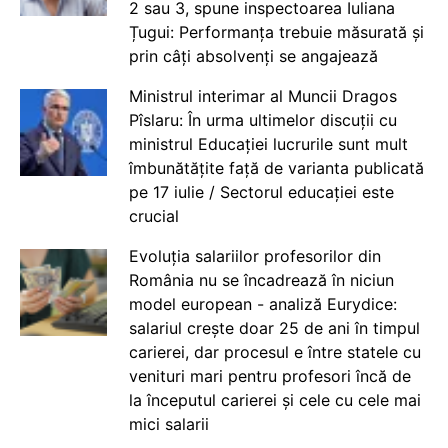
2 sau 3, spune inspectoarea Iuliana
Țugui: Performanța trebuie măsurată și
prin câți absolvenți se angajează
Ministrul interimar al Muncii Dragos
Pîslaru: În urma ultimelor discuții cu
ministrul Educației lucrurile sunt mult
îmbunătățite față de varianta publicată
pe 17 iulie / Sectorul educației este
crucial
Evoluția salariilor profesorilor din
România nu se încadrează în niciun
model european - analiză Eurydice:
salariul crește doar 25 de ani în timpul
carierei, dar procesul e între statele cu
venituri mari pentru profesori încă de
la începutul carierei și cele cu cele mai
mici salarii