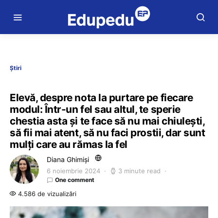
Știri
Elevă, despre nota la purtare pe fiecare
modul: Într-un fel sau altul, te sperie
chestia asta şi te face să nu mai chiuleşti,
să fii mai atent, să nu faci prostii, dar sunt
mulţi care au rămas la fel
Diana Ghimiși
6 noiembrie 2024
3 minute read
One comment
4.586 de vizualizări