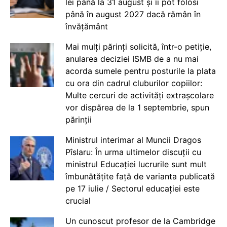
lei până la 31 august și îi pot folosi
până în august 2027 dacă rămân în
învățământ
Mai mulți părinți solicită, într-o petiție,
anularea deciziei ISMB de a nu mai
acorda sumele pentru posturile la plata
cu ora din cadrul cluburilor copiilor:
Multe cercuri de activități extrașcolare
vor dispărea de la 1 septembrie, spun
părinții
Ministrul interimar al Muncii Dragos
Pîslaru: În urma ultimelor discuții cu
ministrul Educației lucrurile sunt mult
îmbunătățite față de varianta publicată
pe 17 iulie / Sectorul educației este
crucial
Un cunoscut profesor de la Cambridge