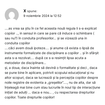
X
spune:
9 noiembrie 2024 la 12:52
….as vrea sa știu în ce fel aceasta nouă regula li s-a explicat
copiior .., in sensul in care se pare că induce o schimbare (
sau nu?) în conduita profesorilor… și se vizează una in
conduita copiilor
….căci avem două ipoteze…. și anume că exista o lipsă de
instrumente formalizate de disciplinare a copiilor .. și în sfârșit
asta s-a rezolvat…. după ce s-a resimțit lipsa acuta a
metodelor de disciplinare…
și, a doua, daca înainte să devină o formalitate și deci , daca
se pune bine în aplicare, potrivit scopului educațional și nu
altor scopuri, daca se lucrează și la percepția copiilor despre
noile registre de evidenta a „greșelilor”…., nu de alta, dar să
înțeleagă mai bine cum stau lucrurile în noul tip de interacțiune
inițiat de adulți … daca e nou… , cu respectarea drepturilor
copiilor. Toate drepturile copiilor!