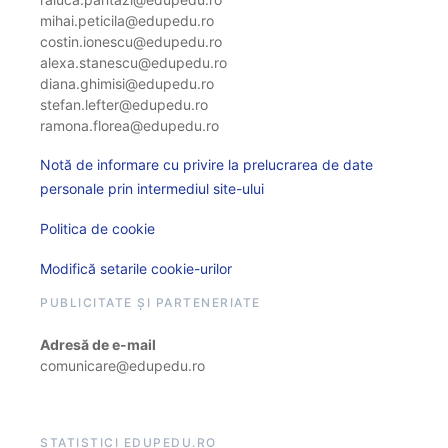
mihai.peticila@edupedu.ro
costin.ionescu@edupedu.ro
alexa.stanescu@edupedu.ro
diana.ghimisi@edupedu.ro
stefan.lefter@edupedu.ro
ramona.florea@edupedu.ro
Notă de informare cu privire la prelucrarea de date
personale prin intermediul site-ului
Politica de cookie
Modifică setarile cookie-urilor
PUBLICITATE ȘI PARTENERIATE
Adresă de e-mail
comunicare@edupedu.ro
STATISTICI EDUPEDU.RO