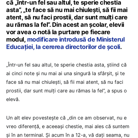
că „într-un fel sau altul, te sperie chestia
asta”, „te face să nu mai chiuleşti, să fii mai
atent, să nu faci prostii, dar sunt mulţi care
au rămas la fel”. Din acest an școlar, elevii
vor avea o notă la purtare pe fiecare
modul,
modificare introdusă de Ministerul
Educației, la cererea directorilor de școli
.
„Într-un fel sau altul, te sperie chestia asta, ştiind că
ai cinci note şi nu mai ai una singură la sfârşit, şi te
face să nu mai chiuleşti, să fii mai atent, să nu faci
prostii, dar sunt mulţi care au rămas la fel”, a spus o
elevă.
Un alt elev povestește că „din ce am observat, nu e
vreo diferenţă, e aceeaşi chestie, mai ales că suntem
şi în an terminal. Și acum în a 12-a, vă dați seama, nu