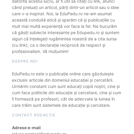
datorită acestui lucru, ar fi util să citați cu link, atunci
când preluați un articol, părți dintr-un articol sau o idee
care v-a inspirat. Noi, la EduPedu.ro ne-am asumat
această conduită etică și sperăm că și publicațiile cu
mult mai multă experiență vor face la fel. Ne bucurăm
că găsiți subiecte interesante pe Edupedu.ro și suntem
siguri că înțelegeți rugămintea noastră de a cita sursa
(cu link), ca o declarație reciprocă de respect și
profesionalism. Vă mulțumim!
DESPRE NOI
EduPedu.ro este o publicație online care găzduiește
exclusiv articole din domeniul educației și cercetării.
Urmărim constant cum sunt educați copiii noștri, cine și
cum face politicile din educație și cercetare, cine și cum
îi formează pe profesori, cât de adecvate la lumea în
care trăim sunt sistemele de educație și cercetare.
CONTACT REDACȚIE
Adrese e-mail
raluca.pantazi@edupedu.ro