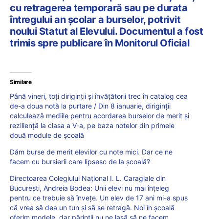
cu retragerea temporară sau pe durata
întregului an școlar a burselor, potrivit
noului Statut al Elevului. Documentul a fost
trimis spre publicare în Monitorul Oficial
Similare
Până vineri, toți diriginții și învățătorii trec în catalog cea
de-a doua notă la purtare / Din 8 ianuarie, diriginții
calculează mediile pentru acordarea burselor de merit și
reziliență la clasa a V-a, pe baza notelor din primele
două module de școală
Dăm burse de merit elevilor cu note mici. Dar ce ne
facem cu bursierii care lipsesc de la școală?
Directoarea Colegiului Național I. L. Caragiale din
București, Andreia Bodea: Unii elevi nu mai înțeleg
pentru ce trebuie să învețe. Un elev de 17 ani mi-a spus
că vrea să dea un tun și să se retragă. Noi în școală
oferim modele, dar părinții nu ne lasă să ne facem