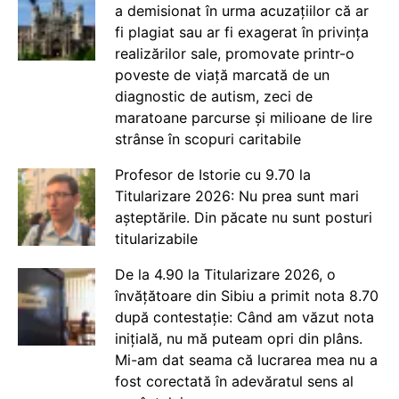
a demisionat în urma acuzațiilor că ar
fi plagiat sau ar fi exagerat în privința
realizărilor sale, promovate printr-o
poveste de viață marcată de un
diagnostic de autism, zeci de
maratoane parcurse și milioane de lire
strânse în scopuri caritabile
Profesor de Istorie cu 9.70 la
Titularizare 2026: Nu prea sunt mari
așteptările. Din păcate nu sunt posturi
titularizabile
De la 4.90 la Titularizare 2026, o
învățătoare din Sibiu a primit nota 8.70
după contestație: Când am văzut nota
inițială, nu mă puteam opri din plâns.
Mi-am dat seama că lucrarea mea nu a
fost corectată în adevăratul sens al