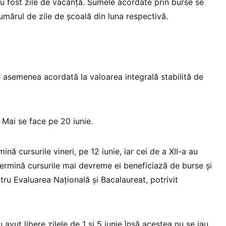
au fost zile de vacanță. Sumele acordate prin burse se
umărul de zile de școală din luna respectivă.
 asemenea acordată la valoarea integrală stabilită de
 Mai se face pe 20 iunie.
mină cursurile vineri, pe 12 iunie, iar cei de a XII-a au
termină cursurile mai devreme ei beneficiază de burse și
tru Evaluarea Națională și Bacalaureat, potrivit
u avut libere zilele de 1 și 5 iunie însă acestea nu se iau