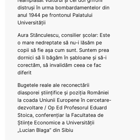
reamplasat vulturul și cei doi grifoni
distruși în urma bombardamentelor din
anul 1944 pe frontonul Palatului
Universității
Aura Stănculescu, consilier școlar: Este
o mare nedreptate să nu-i lăsăm pe
copii să fie așa cum sunt. Suntem prea
dornici să îi băgăm în șabloane și să-i
corectăm, să invalidăm ceea ce fac
diferit
Bugetele reale ale reconectării
diasporei științifice și poziția României
la coada Uniunii Europene în cercetare-
dezvoltare / Op Ed Profesorul Eduard
Stoica, conferențiar la Facultatea de
Științe Economice a Universității
„Lucian Blaga” din Sibiu