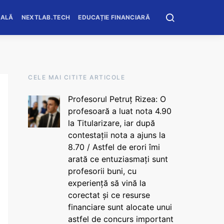
OALĂ
NEXTLAB.TECH
EDUCAȚIE FINANCIARĂ
CELE MAI CITITE ARTICOLE
Profesorul Petruț Rizea: O
profesoară a luat nota 4.90
la Titularizare, iar după
contestații nota a ajuns la
8.70 / Astfel de erori îmi
arată ce entuziasmați sunt
profesorii buni, cu
experiență să vină la
corectat și ce resurse
financiare sunt alocate unui
astfel de concurs important