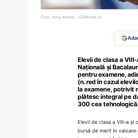
Foto: Ilona Andrei – G4Media.ro
Adau
Elevii de clasa a VIII
Națională și Bacalaur
pentru examene, adică 
(n. red în cazul elevi
la examene, potrivit 
plătesc integral pe d
300 cea tehnologică
Elevii de clasa a VIII-a și
bursă de merit în valoare