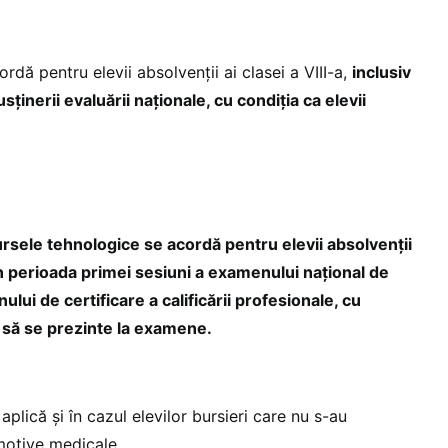
rdă pentru elevii absolvenții ai clasei a VIII-a,
inclusiv
usținerii evaluării naționale, cu condiția ca elevii
ursele tehnologice se acordă pentru elevii absolvenții
v în perioada primei sesiuni a examenului național de
ui de certificare a calificării profesionale, cu
ri să se prezinte la examene.
 aplică și în cazul elevilor bursieri care nu s-au
motive medicale.