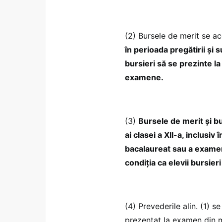
(2) Bursele de merit se aco
în perioada pregătirii și s
bursieri să se prezinte la
examene.
(3)
Bursele de merit și b
ai clasei a XII-a, inclusi
bacalaureat sau a examenul
condiția ca elevii bursie
(4) Prevederile alin. (1) se
prezentat la examen din 