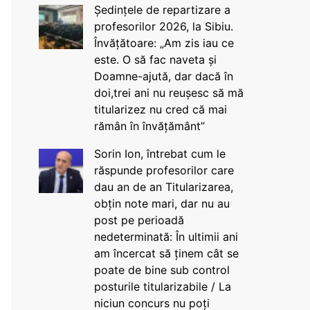
Ședințele de repartizare a
profesorilor 2026, la Sibiu.
Învățătoare: „Am zis iau ce
este. O să fac naveta și
Doamne-ajută, dar dacă în
doi,trei ani nu reușesc să mă
titularizez nu cred că mai
rămân în învățământ”
Sorin Ion, întrebat cum le
răspunde profesorilor care
dau an de an Titularizarea,
obțin note mari, dar nu au
post pe perioadă
nedeterminată: În ultimii ani
am încercat să ținem cât se
poate de bine sub control
posturile titularizabile / La
niciun concurs nu poți