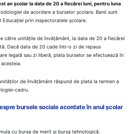
est an școlar la data de 20 a fiecărei luni, pentru luna
odologiei de acordare a burselor școlare. Banii sunt
ul Educației prin inspectoratele școlare.
de către unitățile de învățământ, la data de 20 a fiecărei
ntă. Dacă data de 20 cade într-o zi de repaus
re legală sau zi liberă, plata burselor se efectuează în
 acesteia.
unităților de învățământ răspund de plata la termen a
logiei-cadru.
espre bursele sociale acordate în anul școlar
mula cu bursa de merit și bursa tehnologică.