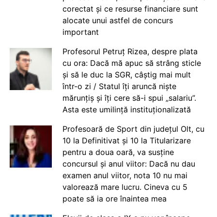
corectat și ce resurse financiare sunt
alocate unui astfel de concurs
important
Profesorul Petruț Rizea, despre plata
cu ora: Dacă mă apuc să strâng sticle
și să le duc la SGR, câștig mai mult
într-o zi / Statul îți aruncă niște
mărunțiș și îți cere să-i spui „salariu”.
Asta este umilință instituționalizată
Profesoară de Sport din județul Olt, cu
10 la Definitivat și 10 la Titularizare
pentru a doua oară, va susține
concursul și anul viitor: Dacă nu dau
examen anul viitor, nota 10 nu mai
valorează mare lucru. Cineva cu 5
poate să ia ore înaintea mea