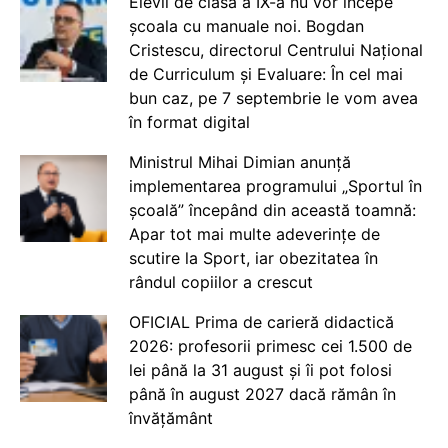
Elevii de clasa a IX-a nu vor începe
școala cu manuale noi. Bogdan
Cristescu, directorul Centrului Național
de Curriculum și Evaluare: În cel mai
bun caz, pe 7 septembrie le vom avea
în format digital
Ministrul Mihai Dimian anunță
implementarea programului „Sportul în
școală” începând din această toamnă:
Apar tot mai multe adeverințe de
scutire la Sport, iar obezitatea în
rândul copiilor a crescut
OFICIAL Prima de carieră didactică
2026: profesorii primesc cei 1.500 de
lei până la 31 august și îi pot folosi
până în august 2027 dacă rămân în
învățământ