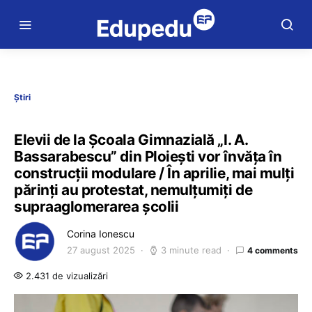
Știri
Elevii de la Școala Gimnazială „I. A.
Bassarabescu” din Ploieşti vor învăța în
construcții modulare / În aprilie, mai mulți
părinți au protestat, nemulțumiți de
supraaglomerarea școlii
Corina Ionescu
27 august 2025
3 minute read
4 comments
2.431 de vizualizări