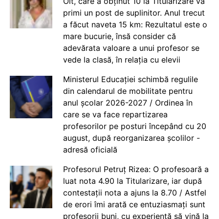
Olt, care a obținut 10 la Titularizare va
primi un post de suplinitor. Anul trecut
a făcut naveta 15 km: Rezultatul este o
mare bucurie, însă consider că
adevărata valoare a unui profesor se
vede la clasă, în relația cu elevii
Ministerul Educației schimbă regulile
din calendarul de mobilitate pentru
anul școlar 2026-2027 / Ordinea în
care se va face repartizarea
profesorilor pe posturi începând cu 20
august, după reorganizarea școlilor -
adresă oficială
Profesorul Petruț Rizea: O profesoară a
luat nota 4.90 la Titularizare, iar după
contestații nota a ajuns la 8.70 / Astfel
de erori îmi arată ce entuziasmați sunt
profesorii buni, cu experiență să vină la