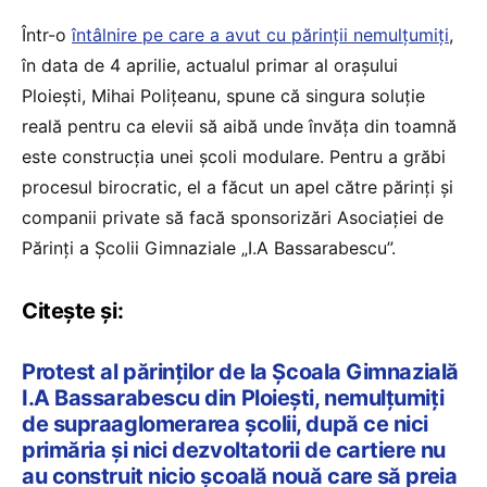
Într-o
întâlnire pe care a avut cu părinții nemulțumiți
,
în data de 4 aprilie, actualul primar al orașului
Ploiești, Mihai Polițeanu, spune că singura soluție
reală pentru ca elevii să aibă unde învăța din toamnă
este construcția unei școli modulare. Pentru a grăbi
procesul birocratic, el a făcut un apel către părinți și
companii private să facă sponsorizări Asociației de
Părinți a Școlii Gimnaziale „I.A Bassarabescu”.
Citește și:
Protest al părinților de la Școala Gimnazială
I.A Bassarabescu din Ploiești, nemulțumiți
de supraaglomerarea școlii, după ce nici
primăria și nici dezvoltatorii de cartiere nu
au construit nicio școală nouă care să preia