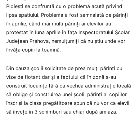
Ploieşti se confruntă cu o problemă acută privind
lipsa spaţiului. Problema a fost semnalată de părinți
în aprilie, când mai mulți părinți ai elevilor au
protestat în luna aprilie în fața Inspectoratului Școlar
Județean Prahova, nemulțumiți că nu știu unde vor
învăța copiii la toamnă.
Din cauza școlii solicitate de prea mulți părinți cu
vize de flotant dar și a faptului că în zonă s-au
construit locuințe fără ca vechea administrație locală
să oblige și construirea unei școli, părinți ai copiilor
înscriși la clasa pregătitoare spun că nu vor ca elevii
să învețe în 3 schimburi sau chiar după amiaza.