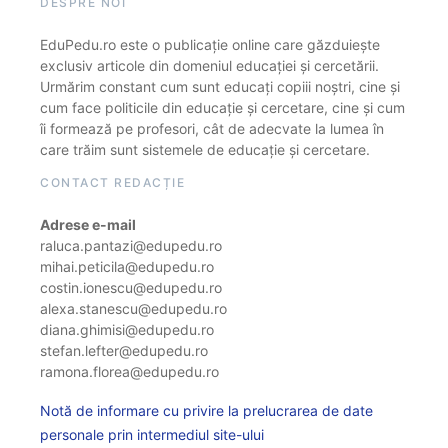
DESPRE NOI
EduPedu.ro este o publicație online care găzduiește
exclusiv articole din domeniul educației și cercetării.
Urmărim constant cum sunt educați copiii noștri, cine și
cum face politicile din educație și cercetare, cine și cum
îi formează pe profesori, cât de adecvate la lumea în
care trăim sunt sistemele de educație și cercetare.
CONTACT REDACȚIE
Adrese e-mail
raluca.pantazi@edupedu.ro
mihai.peticila@edupedu.ro
costin.ionescu@edupedu.ro
alexa.stanescu@edupedu.ro
diana.ghimisi@edupedu.ro
stefan.lefter@edupedu.ro
ramona.florea@edupedu.ro
Notă de informare cu privire la prelucrarea de date
personale prin intermediul site-ului