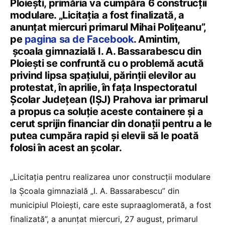
Ploieşti, primăria va cumpăra 6 construcții
modulare. „Licitaţia a fost finalizată, a
anunţat miercuri primarul Mihai Poliţeanu”,
pe
pagina sa de Facebook
. Amintim,
școala gimnazială I. A. Bassarabescu din
Ploieşti se confruntă cu o problemă acută
privind lipsa spaţiului, părinţii elevilor au
protestat, în aprilie, în faţa Inspectoratul
Şcolar Judeţean (IŞJ) Prahova iar primarul
a propus ca soluție aceste containere și a
cerut sprijin financiar din donații pentru a le
putea cumpăra rapid și elevii să le poată
folosi în acest an școlar.
„Licitaţia pentru realizarea unor construcţii modulare
la Şcoala gimnazială „I. A. Bassarabescu” din
municipiul Ploieşti, care este supraaglomerată, a fost
finalizată”, a anunţat miercuri, 27 august, primarul