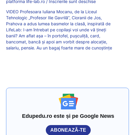
platforma life-lab.ro / Înscrierile sunt deschise
VIDEO Profesoara Iuliana Mocanu, de la Liceul
Tehnologic „Profesor Ilie Gavrilă”, Cioranii de Jos,
Prahova a adus lumea basmelor la clasă, inspirată de
LifeLab: I-am întrebat pe copilași voi unde vă țineți
banii? Am aflat așa – în portofel, pușculiță, card,
bancomat, bancă și apoi am vorbit despre alocație,
salariu, pensie. Au un bagaj foarte mare de cunoștințe
Edupedu.ro este și pe Google News
ABONEAZĂ-TE