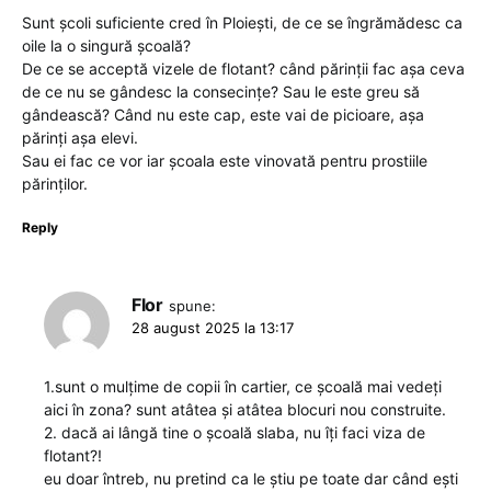
Sunt școli suficiente cred în Ploiești, de ce se îngrămădesc ca
oile la o singură școală?
De ce se acceptă vizele de flotant? când părinții fac așa ceva
de ce nu se gândesc la consecințe? Sau le este greu să
gândească? Când nu este cap, este vai de picioare, așa
părinți așa elevi.
Sau ei fac ce vor iar școala este vinovată pentru prostiile
părinților.
Reply
Flor
spune:
28 august 2025 la 13:17
1.sunt o mulțime de copii în cartier, ce școală mai vedeți
aici în zona? sunt atâtea și atâtea blocuri nou construite.
2. dacă ai lângă tine o școală slaba, nu îți faci viza de
flotant?!
eu doar întreb, nu pretind ca le știu pe toate dar când ești