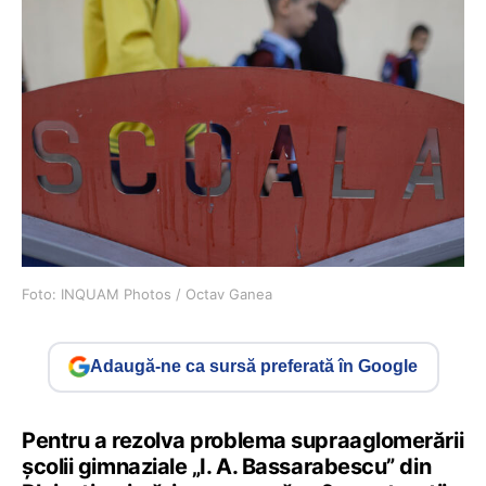
Foto: INQUAM Photos / Octav Ganea
Adaugă-ne ca sursă preferată în Google
Pentru a rezolva problema supraaglomerării
școlii gimnaziale „I. A. Bassarabescu” din