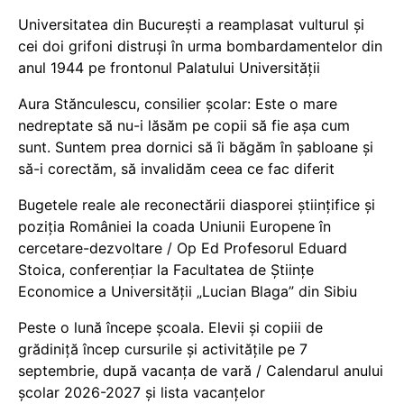
Universitatea din București a reamplasat vulturul și
cei doi grifoni distruși în urma bombardamentelor din
anul 1944 pe frontonul Palatului Universității
Aura Stănculescu, consilier școlar: Este o mare
nedreptate să nu-i lăsăm pe copii să fie așa cum
sunt. Suntem prea dornici să îi băgăm în șabloane și
să-i corectăm, să invalidăm ceea ce fac diferit
Bugetele reale ale reconectării diasporei științifice și
poziția României la coada Uniunii Europene în
cercetare-dezvoltare / Op Ed Profesorul Eduard
Stoica, conferențiar la Facultatea de Științe
Economice a Universității „Lucian Blaga” din Sibiu
Peste o lună începe școala. Elevii și copiii de
grădiniță încep cursurile și activitățile pe 7
septembrie, după vacanța de vară / Calendarul anului
școlar 2026-2027 și lista vacanțelor