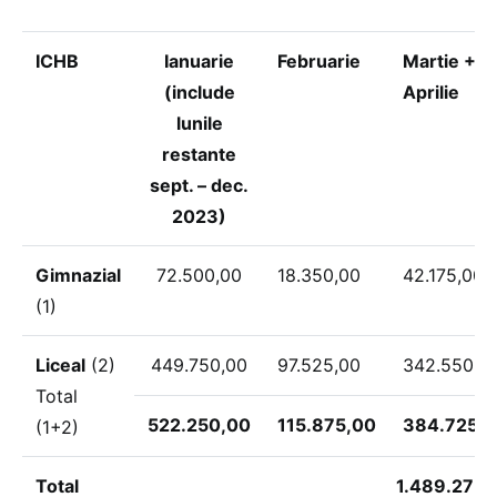
ICHB
Ianuarie
Februarie
Martie +
(include
Aprilie
lunile
restante
sept. – dec.
2023)
Gimnazial
72.500,00
18.350,00
42.175,00
(1)
Liceal
(2)
449.750,00
97.525,00
342.550,0
Total
522.250,00
115.875,00
384.725,
(1+2)
Total
1.489.275,