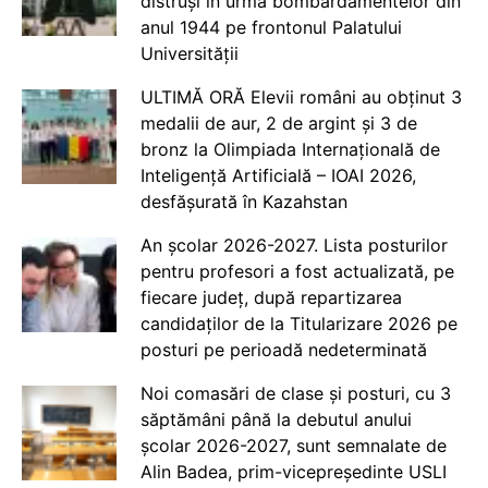
distruși în urma bombardamentelor din
anul 1944 pe frontonul Palatului
Universității
ULTIMĂ ORĂ Elevii români au obținut 3
medalii de aur, 2 de argint și 3 de
bronz la Olimpiada Internațională de
Inteligență Artificială – IOAI 2026,
desfășurată în Kazahstan
An școlar 2026-2027. Lista posturilor
pentru profesori a fost actualizată, pe
fiecare județ, după repartizarea
candidaților de la Titularizare 2026 pe
posturi pe perioadă nedeterminată
Noi comasări de clase și posturi, cu 3
săptămâni până la debutul anului
școlar 2026-2027, sunt semnalate de
Alin Badea, prim-vicepreședinte USLI