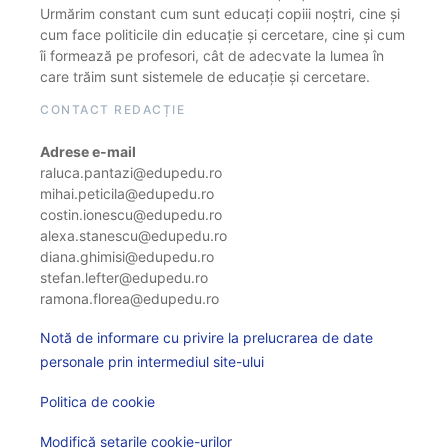
Urmărim constant cum sunt educați copiii noștri, cine și
cum face politicile din educație și cercetare, cine și cum
îi formează pe profesori, cât de adecvate la lumea în
care trăim sunt sistemele de educație și cercetare.
CONTACT REDACȚIE
Adrese e-mail
raluca.pantazi@edupedu.ro
mihai.peticila@edupedu.ro
costin.ionescu@edupedu.ro
alexa.stanescu@edupedu.ro
diana.ghimisi@edupedu.ro
stefan.lefter@edupedu.ro
ramona.florea@edupedu.ro
Notă de informare cu privire la prelucrarea de date
personale prin intermediul site-ului
Politica de cookie
Modifică setarile cookie-urilor