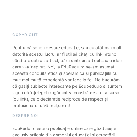
COPYRIGHT
Pentru că scrieți despre educație, sau cu atât mai mult
datorită acestui lucru, ar fi util să citați cu link, atunci
când preluați un articol, părți dintr-un articol sau o idee
care v-a inspirat. Noi, la EduPedu.ro ne-am asumat
această conduită etică și sperăm că și publicațiile cu
mult mai multă experiență vor face la fel. Ne bucurăm
că găsiți subiecte interesante pe Edupedu.ro și suntem
siguri că înțelegeți rugămintea noastră de a cita sursa
(cu link), ca o declarație reciprocă de respect și
profesionalism. Vă mulțumim!
DESPRE NOI
EduPedu.ro este o publicație online care găzduiește
exclusiv articole din domeniul educației și cercetării.