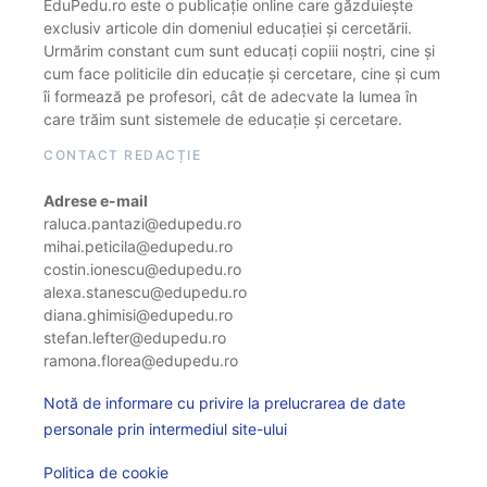
EduPedu.ro este o publicație online care găzduiește
exclusiv articole din domeniul educației și cercetării.
Urmărim constant cum sunt educați copiii noștri, cine și
cum face politicile din educație și cercetare, cine și cum
îi formează pe profesori, cât de adecvate la lumea în
care trăim sunt sistemele de educație și cercetare.
CONTACT REDACȚIE
Adrese e-mail
raluca.pantazi@edupedu.ro
mihai.peticila@edupedu.ro
costin.ionescu@edupedu.ro
alexa.stanescu@edupedu.ro
diana.ghimisi@edupedu.ro
stefan.lefter@edupedu.ro
ramona.florea@edupedu.ro
Notă de informare cu privire la prelucrarea de date
personale prin intermediul site-ului
Politica de cookie