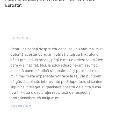
Eurostat
COPYRIGHT
Pentru că scrieți despre educație, sau cu atât mai mult
datorită acestui lucru, ar fi util să citați cu link, atunci
când preluați un articol, părți dintr-un articol sau o idee
care v-a inspirat. Noi, la EduPedu.ro ne-am asumat
această conduită etică și sperăm că și publicațiile cu
mult mai multă experiență vor face la fel. Ne bucurăm
că găsiți subiecte interesante pe Edupedu.ro și suntem
siguri că înțelegeți rugămintea noastră de a cita sursa
(cu link), ca o declarație reciprocă de respect și
profesionalism. Vă mulțumim!
DESPRE NOI