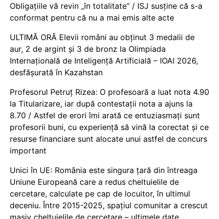
Obligațiile vă revin „în totalitate” / ISJ susține că s-a
conformat pentru că nu a mai emis alte acte
ULTIMĂ ORĂ Elevii români au obținut 3 medalii de
aur, 2 de argint și 3 de bronz la Olimpiada
Internațională de Inteligență Artificială – IOAI 2026,
desfășurată în Kazahstan
Profesorul Petruț Rizea: O profesoară a luat nota 4.90
la Titularizare, iar după contestații nota a ajuns la
8.70 / Astfel de erori îmi arată ce entuziasmați sunt
profesorii buni, cu experiență să vină la corectat și ce
resurse financiare sunt alocate unui astfel de concurs
important
Unici în UE: România este singura țară din întreaga
Uniune Europeană care a redus cheltuielile de
cercetare, calculate pe cap de locuitor, în ultimul
deceniu. Între 2015-2025, spațiul comunitar a crescut
masiv cheltuielile de cercetare – ultimele date