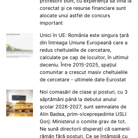
profesorii buni, cu experiență să vină la
corectat și ce resurse financiare sunt
alocate unui astfel de concurs
important
Unici în UE: România este singura țară
din întreaga Uniune Europeană care a
redus cheltuielile de cercetare,
calculate pe cap de locuitor, în ultimul
deceniu. Între 2015-2025, spațiul
comunitar a crescut masiv cheltuielile
de cercetare - ultimele date Eurostat
Noi comasări de clase și posturi, cu 3
săptămâni până la debutul anului
școlar 2026-2027, sunt semnalate de
Alin Badea, prim-vicepreședinte USLI
Gorj: Ministerul o comite grav de tot.
Ne sună directorii disperați că oamenii
rămân fără posturi. Ce se întâmplă cu