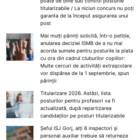
poate de bine sub control posturile
titularizabile / La niciun concurs nu poți
garanta de la început asigurarea unui
post
Mai mulți părinți solicită, într-o petiție,
anularea deciziei ISMB de a nu mai
acorda sumele pentru posturile la plata
cu ora din cadrul cluburilor copiilor:
Multe cercuri de activități extrașcolare
vor dispărea de la 1 septembrie, spun
părinții
Titularizare 2026. Astăzi, lista
posturilor pentru profesori va fi
actualizată, după repartizarea
candidaților pe posturi titularizabile
Șeful ISJ Gorj, alți 8 inspectori și
personal auxiliar trebuie să returneze