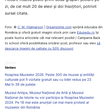
zi, de cel mult 20 de elevi și doi însoțitori, potrivit
sursei citate.
Foto: ©
C. M. Hjalmarson
|
Dreamstime.com
sprijină educaţia din
România şi oferă gratuit imagini stock prin care
Edupedu.ro
îşi
poate ilustra articolele cât mai relevant posibil / Campania Back
to school oferă posibilitatea oricărei școli, profesor sau elev
să
descarce imagini de calitate cu 50% discount
.
Similare
Noaptea Muzeelor 2026. Peste 300 de muzee și entități
culturale pot fi vizitate gratuit sau cu bilet redus pe 23
Mai în 39 de județe
Muzeul Antipa, Muzeul Național de Artă și Muzeul
Național de Istorie nu vor participa la Noaptea Muzeelor
2024. Pe 18 mai este anunțat cel mai mare protest al
muzeelor din România