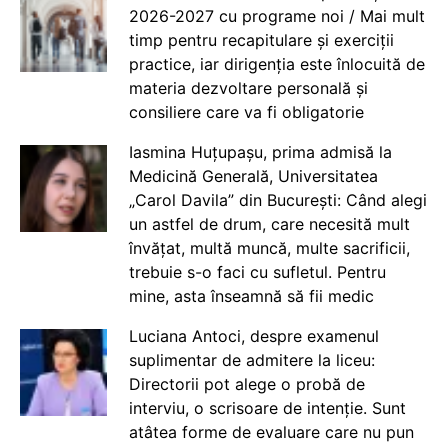
2026-2027 cu programe noi / Mai mult
timp pentru recapitulare și exerciții
practice, iar dirigenția este înlocuită de
materia dezvoltare personală și
consiliere care va fi obligatorie
Iasmina Huțupașu, prima admisă la
Medicină Generală, Universitatea
„Carol Davila” din București: Când alegi
un astfel de drum, care necesită mult
învățat, multă muncă, multe sacrificii,
trebuie s-o faci cu sufletul. Pentru
mine, asta înseamnă să fii medic
Luciana Antoci, despre examenul
suplimentar de admitere la liceu:
Directorii pot alege o probă de
interviu, o scrisoare de intenție. Sunt
atâtea forme de evaluare care nu pun