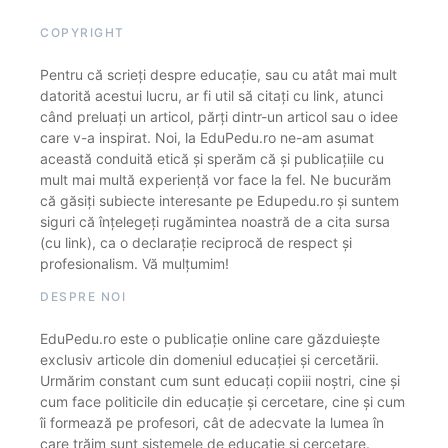
COPYRIGHT
Pentru că scrieți despre educație, sau cu atât mai mult
datorită acestui lucru, ar fi util să citați cu link, atunci
când preluați un articol, părți dintr-un articol sau o idee
care v-a inspirat. Noi, la EduPedu.ro ne-am asumat
această conduită etică și sperăm că și publicațiile cu
mult mai multă experiență vor face la fel. Ne bucurăm
că găsiți subiecte interesante pe Edupedu.ro și suntem
siguri că înțelegeți rugămintea noastră de a cita sursa
(cu link), ca o declarație reciprocă de respect și
profesionalism. Vă mulțumim!
DESPRE NOI
EduPedu.ro este o publicație online care găzduiește
exclusiv articole din domeniul educației și cercetării.
Urmărim constant cum sunt educați copiii noștri, cine și
cum face politicile din educație și cercetare, cine și cum
îi formează pe profesori, cât de adecvate la lumea în
care trăim sunt sistemele de educație și cercetare.