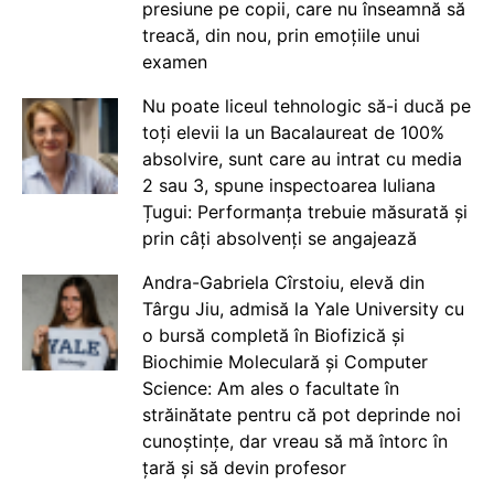
presiune pe copii, care nu înseamnă să
treacă, din nou, prin emoțiile unui
examen
Nu poate liceul tehnologic să-i ducă pe
toți elevii la un Bacalaureat de 100%
absolvire, sunt care au intrat cu media
2 sau 3, spune inspectoarea Iuliana
Țugui: Performanța trebuie măsurată și
prin câți absolvenți se angajează
Andra-Gabriela Cîrstoiu, elevă din
Târgu Jiu, admisă la Yale University cu
o bursă completă în Biofizică și
Biochimie Moleculară și Computer
Science: Am ales o facultate în
străinătate pentru că pot deprinde noi
cunoștințe, dar vreau să mă întorc în
țară și să devin profesor