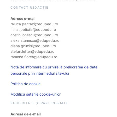
CONTACT REDACȚIE
Adrese e-mail
raluca.pantazi@edupedu.ro
mihai.peticila@edupedu.ro
costin.ionescu@edupedu.ro
alexa.stanescu@edupedu.ro
diana.ghimisi@edupedu.ro
stefan.lefter@edupedu.ro
ramona.florea@edupedu.ro
Notă de informare cu privire la prelucrarea de date
personale prin intermediul site-ului
Politica de cookie
Modifică setarile cookie-urilor
PUBLICITATE ȘI PARTENERIATE
Adresă de e-mail