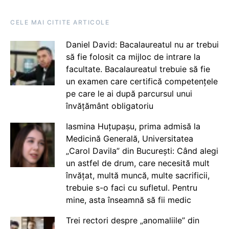
CELE MAI CITITE ARTICOLE
Daniel David: Bacalaureatul nu ar trebui
să fie folosit ca mijloc de intrare la
facultate. Bacalaureatul trebuie să fie
un examen care certifică competențele
pe care le ai după parcursul unui
învățământ obligatoriu
Iasmina Huțupașu, prima admisă la
Medicină Generală, Universitatea
„Carol Davila” din București: Când alegi
un astfel de drum, care necesită mult
învățat, multă muncă, multe sacrificii,
trebuie s-o faci cu sufletul. Pentru
mine, asta înseamnă să fii medic
Trei rectori despre „anomaliile” din