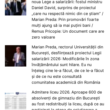
noua Lege a salarizării: fostul ministru
Daniel David, surprins de proiectul
„care nu respectă nimic din ce știam” /
Marian Preda: Prin promovări foarte
mulți ajung să ia mai puțini bani /
Remus Pricopie: Un document care are
zero valoare
Marian Preda, rectorul Universității din
București, desființează proiectul Legii
salarizării 2026: Modificările în zona
învățământului sunt hilare. Eu nu
înțeleg cine le-a făcut, de ce le-a făcut
și de ce nu este consultată
comunitatea academică din România
Admitere liceu 2026. Aproape 600 de
absolvenți de gimnaziu din București
au fost redistribuiți la liceu, după ce au
participat la etapa de soluționare a