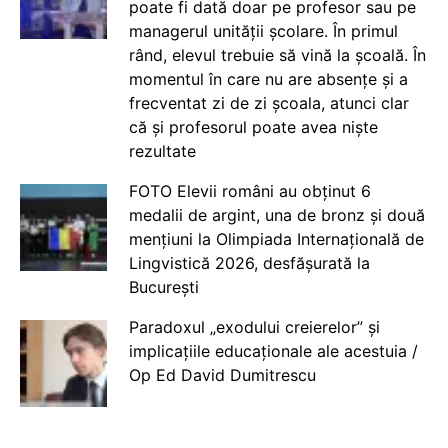
poate fi dată doar pe profesor sau pe
managerul unității școlare. În primul
rând, elevul trebuie să vină la școală. În
momentul în care nu are absențe și a
frecventat zi de zi școala, atunci clar
că și profesorul poate avea niște
rezultate
FOTO Elevii români au obținut 6
medalii de argint, una de bronz și două
mențiuni la Olimpiada Internațională de
Lingvistică 2026, desfășurată la
București
Paradoxul „exodului creierelor” și
implicațiile educaționale ale acestuia /
Op Ed David Dumitrescu