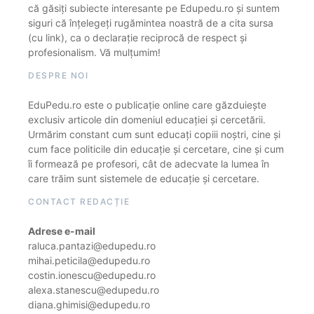
că găsiți subiecte interesante pe Edupedu.ro și suntem
siguri că înțelegeți rugămintea noastră de a cita sursa
(cu link), ca o declarație reciprocă de respect și
profesionalism. Vă mulțumim!
DESPRE NOI
EduPedu.ro este o publicație online care găzduiește
exclusiv articole din domeniul educației și cercetării.
Urmărim constant cum sunt educați copiii noștri, cine și
cum face politicile din educație și cercetare, cine și cum
îi formează pe profesori, cât de adecvate la lumea în
care trăim sunt sistemele de educație și cercetare.
CONTACT REDACȚIE
Adrese e-mail
raluca.pantazi@edupedu.ro
mihai.peticila@edupedu.ro
costin.ionescu@edupedu.ro
alexa.stanescu@edupedu.ro
diana.ghimisi@edupedu.ro