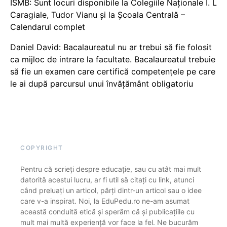
ISMB: Sunt locuri disponibile la Colegiile Naționale I. L
Caragiale, Tudor Vianu și la Școala Centrală –
Calendarul complet
Daniel David: Bacalaureatul nu ar trebui să fie folosit
ca mijloc de intrare la facultate. Bacalaureatul trebuie
să fie un examen care certifică competențele pe care
le ai după parcursul unui învățământ obligatoriu
COPYRIGHT
Pentru că scrieți despre educație, sau cu atât mai mult
datorită acestui lucru, ar fi util să citați cu link, atunci
când preluați un articol, părți dintr-un articol sau o idee
care v-a inspirat. Noi, la EduPedu.ro ne-am asumat
această conduită etică și sperăm că și publicațiile cu
mult mai multă experiență vor face la fel. Ne bucurăm