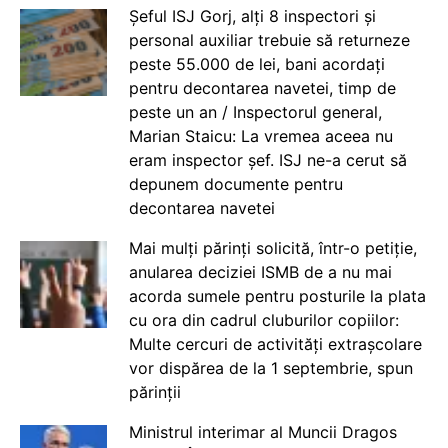
Șeful ISJ Gorj, alți 8 inspectori și
personal auxiliar trebuie să returneze
peste 55.000 de lei, bani acordați
pentru decontarea navetei, timp de
peste un an / Inspectorul general,
Marian Staicu: La vremea aceea nu
eram inspector șef. ISJ ne-a cerut să
depunem documente pentru
decontarea navetei
Mai mulți părinți solicită, într-o petiție,
anularea deciziei ISMB de a nu mai
acorda sumele pentru posturile la plata
cu ora din cadrul cluburilor copiilor:
Multe cercuri de activități extrașcolare
vor dispărea de la 1 septembrie, spun
părinții
Ministrul interimar al Muncii Dragos