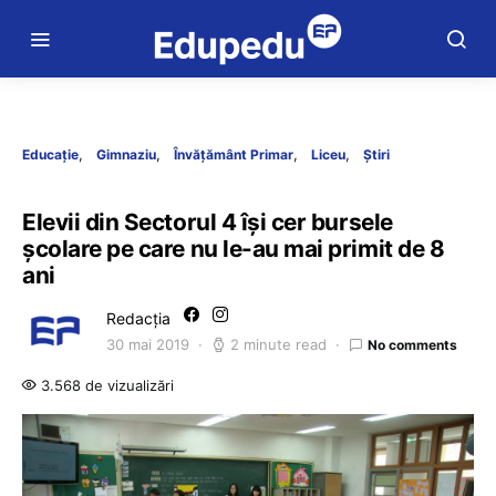
Educație
Gimnaziu
Învățământ Primar
Liceu
Știri
Elevii din Sectorul 4 își cer bursele
școlare pe care nu le-au mai primit de 8
ani
Redacția
30 mai 2019
2 minute read
No comments
3.568 de vizualizări