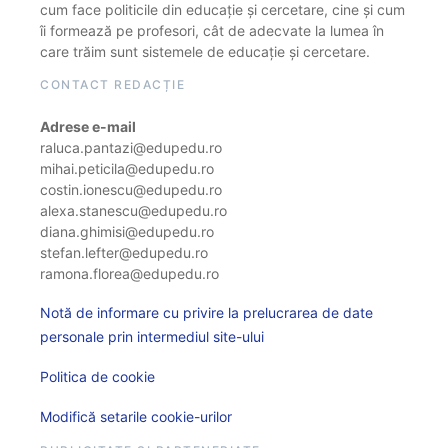
cum face politicile din educație și cercetare, cine și cum
îi formează pe profesori, cât de adecvate la lumea în
care trăim sunt sistemele de educație și cercetare.
CONTACT REDACȚIE
Adrese e-mail
raluca.pantazi@edupedu.ro
mihai.peticila@edupedu.ro
costin.ionescu@edupedu.ro
alexa.stanescu@edupedu.ro
diana.ghimisi@edupedu.ro
stefan.lefter@edupedu.ro
ramona.florea@edupedu.ro
Notă de informare cu privire la prelucrarea de date
personale prin intermediul site-ului
Politica de cookie
Modifică setarile cookie-urilor