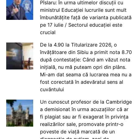
Pîslaru: În urma ultimelor discuții cu
ministrul Educației lucrurile sunt mult
îmbunătățite față de varianta publicată
pe 17 iulie / Sectorul educației este
crucial
De la 4.90 la Titularizare 2026, o
învățătoare din Sibiu a primit nota 8.70
după contestație: Când am văzut nota
inițială, nu mă puteam opri din plâns.
Mi-am dat seama că lucrarea mea nu a
fost corectată în adevăratul sens al
cuvântului
Un cunoscut profesor de la Cambridge
a demisionat în urma acuzațiilor că ar
fi plagiat sau ar fi exagerat în privința
realizărilor sale, promovate printr-o
poveste de viață marcată de un
diagnostic de autism, zeci de