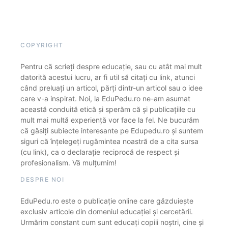
COPYRIGHT
Pentru că scrieți despre educație, sau cu atât mai mult
datorită acestui lucru, ar fi util să citați cu link, atunci
când preluați un articol, părți dintr-un articol sau o idee
care v-a inspirat. Noi, la EduPedu.ro ne-am asumat
această conduită etică și sperăm că și publicațiile cu
mult mai multă experiență vor face la fel. Ne bucurăm
că găsiți subiecte interesante pe Edupedu.ro și suntem
siguri că înțelegeți rugămintea noastră de a cita sursa
(cu link), ca o declarație reciprocă de respect și
profesionalism. Vă mulțumim!
DESPRE NOI
EduPedu.ro este o publicație online care găzduiește
exclusiv articole din domeniul educației și cercetării.
Urmărim constant cum sunt educați copiii noștri, cine și